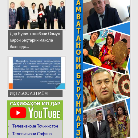
Дар Русия ғолибони Озмун
барои беҳтарин мақола
бахшида...
ИҚТИБОС АЗ ПАЁМ
Телевизиоин Тоҷикистон
Телевизиони Сафина