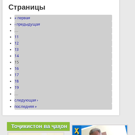
Страницы
« первая
‹ предыдущая
…
11
12
13
14
15
16
17
18
19
…
следующая ›
последняя »
Тоҷикистон ва ҷаҳон