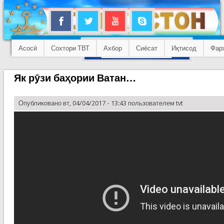
Асосӣ
Сохтори ТВТ
Ахбор
Сиёсат
Иқтисод
Фар
Як рӯзи баҳории Ватан…
Опубликовано вт, 04/04/2017 - 13:43 пользователем
tvt