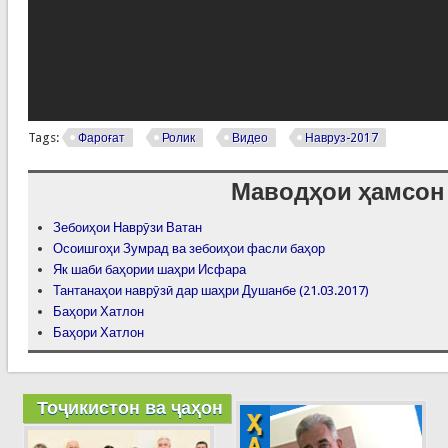
Tags:
Фароғат
Ролик
Видео
Навруз-2017
Маводҳои ҳамсон
Зебоиҳои Наврӯзи Ватан
Осоишгоҳи Зумрад ва зебоиҳои фасли баҳор
Як шаби баҳории шаҳри Исфара
Тантанаҳои наврӯзӣ дар шаҳри Душанбе (21.03.2017)
Баҳори Хатлон
Баҳори Хатлон
Тоҷикистон ва ҷаҳон