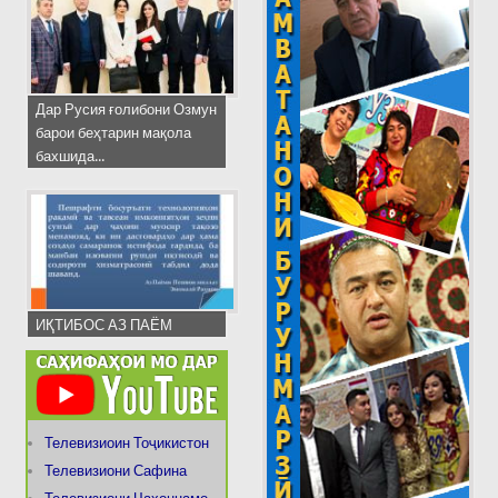
Дар Русия ғолибони Озмун
барои беҳтарин мақола
бахшида...
ИҚТИБОС АЗ ПАЁМ
Телевизиоин Тоҷикистон
Телевизиони Сафина