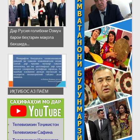
Дар Русия ғолибони Озмун
барои беҳтарин мақола
бахшида...
ИҚТИБОС АЗ ПАЁМ
Телевизиоин Тоҷикистон
Телевизиони Сафина