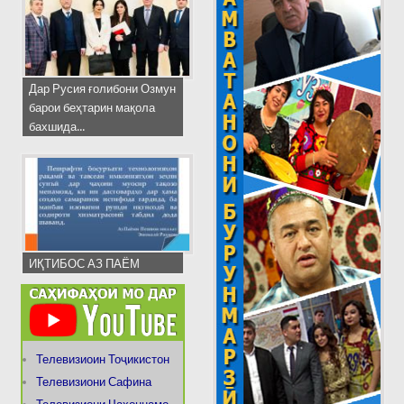
Дар Русия ғолибони Озмун
барои беҳтарин мақола
бахшида...
ИҚТИБОС АЗ ПАЁМ
Телевизиоин Тоҷикистон
Телевизиони Сафина