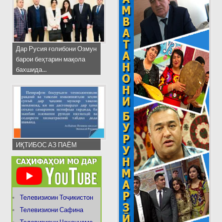
Дар Русия ғолибони Озмун
барои беҳтарин мақола
бахшида...
ИҚТИБОС АЗ ПАЁМ
Телевизиоин Тоҷикистон
Телевизиони Сафина