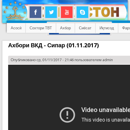
Асосӣ
Сохтори ТВТ
Ахбор
Сиёсат
Иқтисод
Фар
Ахбори ВКД - Сипар (01.11.2017)
Опубликовано ср, 01/11/2017 - 21:46 пользователем
admin