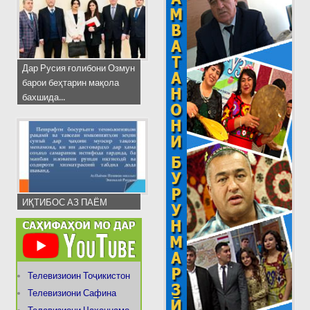
Дар Русия ғолибони Озмун
барои беҳтарин мақола
бахшида...
ИҚТИБОС АЗ ПАЁМ
Телевизиоин Тоҷикистон
Телевизиони Сафина