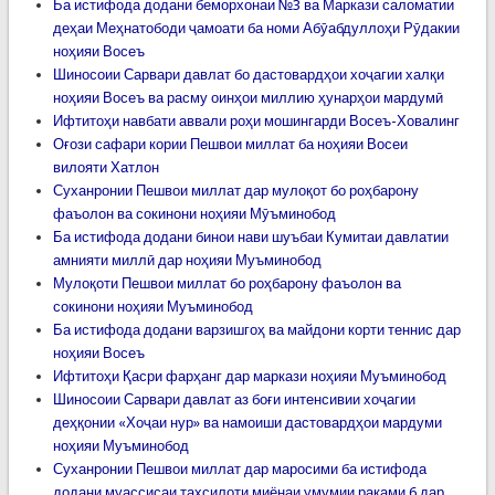
Ба истифода додани беморхонаи №3 ва Маркази саломатии
деҳаи Меҳнатободи ҷамоати ба номи Абӯабдуллоҳи Рӯдакии
ноҳияи Восеъ
Шиносоии Сарвари давлат бо дастовардҳои хоҷагии халқи
ноҳияи Восеъ ва расму оинҳои миллию ҳунарҳои мардумӣ
Ифтитоҳи навбати аввали роҳи мошингарди Восеъ-Ховалинг
Оғози сафари кории Пешвои миллат ба ноҳияи Восеи
вилояти Хатлон
Суханронии Пешвои миллат дар мулоқот бо роҳбарону
фаъолон ва сокинони ноҳияи Мӯъминобод
Ба истифода додани бинои нави шуъбаи Кумитаи давлатии
амнияти миллӣ дар ноҳияи Муъминобод
Мулоқоти Пешвои миллат бо роҳбарону фаъолон ва
сокинони ноҳияи Муъминобод
Ба истифода додани варзишгоҳ ва майдони корти теннис дар
ноҳияи Восеъ
Ифтитоҳи Қасри фарҳанг дар маркази ноҳияи Муъминобод
Шиносоии Сарвари давлат аз боғи интенсивии хоҷагии
деҳқонии «Хоҷаи нур» ва намоиши дастовардҳои мардуми
ноҳияи Муъминобод
Суханронии Пешвои миллат дар маросими ба истифода
додани муассисаи таҳсилоти миёнаи умумии рақами 6 дар