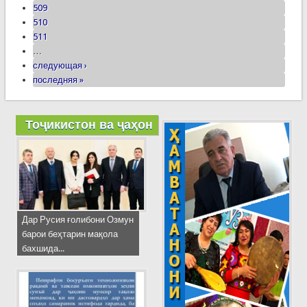
509
510
511
…
следующая ›
последняя »
Тоҷикистон ва ҷаҳон
Дар Русия ғолибони Озмун
барои беҳтарин мақола
бахшида...