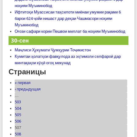
ноҳияи Муъминобод
Ифтитоҳи Муассисаи таҳсилоти миёнаи умумии рақами 6
барои 624 ҷойи нишаст дар деҳаи Чашмасори ноҳияи
Муъминобод
Оғози сафари кории Пешвои миллат ба ноҳияи Муъминобод
30-сен
Маҷлиси Ҳукумати Ҷумҳурии Тоҷикистон
Кумитаи ҳолатҳои фавқулода аз эҳтимоли селфароӣ дар
минтақаҳои кӯҳӣ огоҳ мекунад
Страницы
« первая
‹ предыдущая
…
503
504
505
506
507
508