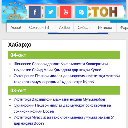
Асосӣ
Сохтори ТВТ
Ахбор
Сиёсат
Иқтисод
Фар
Хабарҳо
04-окт
Шиносоии Сарвари давлат бо фаъолияти Кооперативи
тиҷоратии Сайид Алии Ҳамадонӣ дар шаҳри Кӯлоб
Суханронии Пешвои миллат дар маросими ифтитоҳи мактаби
таҳсилоти умумии рақами 34 дар шаҳри Кӯлоб
03-окт
Ифтитоҳи Варзишгоҳи марказии ноҳияи Муъминобод
Суханронии Пешвои миллат дар мулоқот бо фаъолон ва
сокинони ноҳияи Восеъ
Ифтитоҳи Муассисаи таҳсилоти миёнаи умумии рақами 51
дар ноҳияи Восеъ