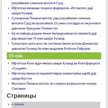
роҳпаймоии сокинони вилояти Суғд
Ифтитоҳи маҷмааи таърихӣ-фарҳангии «Истиқлол» дар
шаҳри Хуҷанд
Суханронии Пешвои миллат дар роҳпаймоии сокинони
вилояти Суғд ба муносибати 25-умин солгарди истиқлолияти
давлатии Ҷумҳурии Тоҷикистон
Ба истифода додани бинои баландошёнаи истиқоматӣ дар
дар маҳаллаи 19-уми шаҳри Хуҷанд
Гузоштани санги асос ба сохтмони бинои асосии Донишгоҳи
давлатии Хуҷанд ба номи академик Бобоҷон Ғафуров
13-сен
Ифтитоҳи Кохи ақди никоҳи шаҳри Хуҷанд ва Кохи фарҳанги
«Суғдиён»
Ифтитоҳи бинои истиқоматӣ барои хизматчиёни ҳарбӣ дар
шаҳри Бӯстон
Мулоқоти Пешвои миллат бо сокинон ва фаъолони ноҳияи
Спитамен
Страницы
« первая