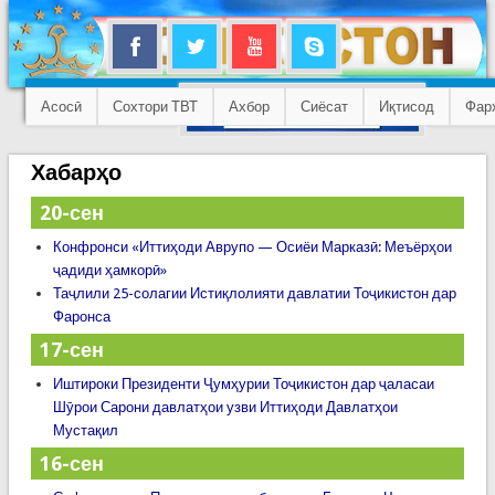
Асосӣ
Сохтори ТВТ
Ахбор
Сиёсат
Иқтисод
Фар
Хабарҳо
20-сен
Конфронси «Иттиҳоди Аврупо — Осиёи Марказӣ: Меъёрҳои
ҷадиди ҳамкорӣ»
Таҷлили 25-солагии Истиқлолияти давлатии Тоҷикистон дар
Фаронса
17-сен
Иштироки Президенти Ҷумҳурии Тоҷикистон дар ҷаласаи
Шӯрои Сарони давлатҳои узви Иттиҳоди Давлатҳои
Мустақил
16-сен