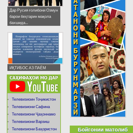
Дар Русия ғолибони Озмун
барои беҳтарин мақола
бахшида...
ИҚТИБОС АЗ ПАЁМ
Телевизиоин Тоҷикистон
Телевизиони Сафина
Телевизиони Ҷаҳоннамо
Телевизиони Варзиш
Бойгонии матолиб
Телевизиони Баҳористон