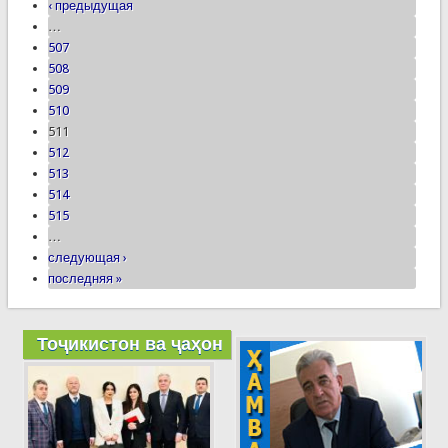
‹ предыдущая
…
507
508
509
510
511
512
513
514
515
…
следующая ›
последняя »
Тоҷикистон ва ҷаҳон