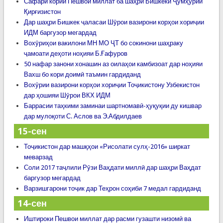
Сафари кории Пешвои миллат ба шаҳри Бишкеки Ҷумҳурии
Қирғизистон
Дар шаҳри Бишкек ҷаласаи Шӯрои вазирони корҳои хориҷии
ИДМ баргузор мегардад
Вохӯриҳои вакилони МН МО ҶТ бо сокинони шаҳраку
ҷамоати деҳоти ноҳияи Б.Ғафуров
50 нафар занони хонашин аз оилаҳои камбизоат дар ноҳияи
Вахш бо кори доимӣ таъмин гардиданд
Вохӯрии вазирони корҳои хориҷии Тоҷикистону Узбекистон
дар ҳошияи Шӯрои ВКХ ИДМ
Баррасии таҳкими заминаи шартномавӣ-ҳуқуқии ду кишвар
дар мулоқоти С. Аслов ва Э.Абдилдаев
15-сен
Тоҷикистон дар машқҳои «Рисолати сулҳ-2016» ширкат
меварзад
Соли 2017 таҷлили Рӯзи Ваҳдати миллӣ дар шаҳри Ваҳдат
баргузор мегардад
Варзишгарони тоҷик дар Теҳрон соҳиби 7 медал гардиданд
14-сен
Иштироки Пешвои миллат дар расми гузашти низомӣ ва