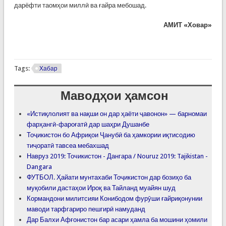
дарёфти таомҳои миллӣ ва ғайра мебошад.
АМИТ «Ховар»
Tags:
Хабар
Маводҳои ҳамсон
«Истиқлолият ва нақши он дар ҳаёти ҷавонон» — барномаи
фарҳангӣ-фароғатӣ дар шаҳри Душанбе
Тоҷикистон бо Африқои Ҷанубӣ ба ҳамкории иқтисодию
тиҷоратӣ тавсеа мебахшад
Навруз 2019: Точикистон - Дангара / Nouruz 2019: Tajikistan -
Dangara
ФУТБОЛ. Ҳайати мунтахаби Тоҷикистон дар бозиҳо ба
муқобили дастаҳои Ироқ ва Тайланд муайян шуд
Кормандони милитсияи Конибодом фурӯши ғайриқонунии
маводи тарфгариро пешгирӣ намуданд
Дар Балхи Афғонистон бар асари ҳамла ба мошини ҳомили