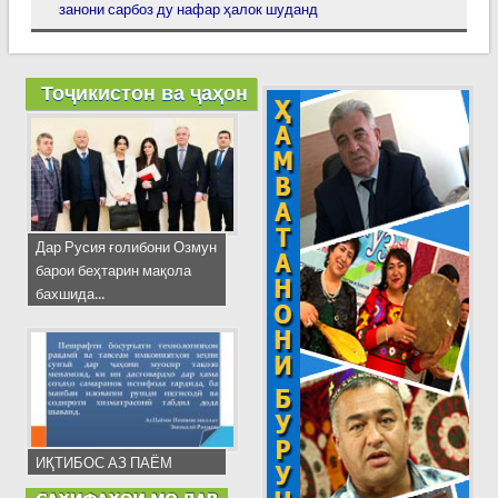
занони сарбоз ду нафар ҳалок шуданд
Тоҷикистон ва ҷаҳон
Дар Русия ғолибони Озмун
барои беҳтарин мақола
бахшида...
ИҚТИБОС АЗ ПАЁМ