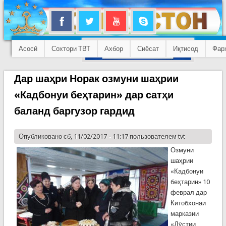
Асосӣ
Сохтори ТВТ
Ахбор
Сиёсат
Иқтисод
Фар
Дар шаҳри Норак озмуни шаҳрии
«Кадбонуи беҳтарин» дар сатҳи
баланд баргузор гардид
Опубликовано сб, 11/02/2017 - 11:17 пользователем
tvt
Озмуни
шаҳрии
«Кадбонуи
беҳтарин» 10
феврал дар
Китобхонаи
марказии
«Дӯстии