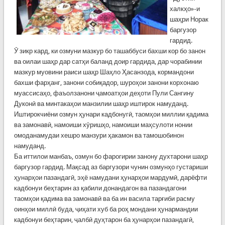
халкҳо»-и
шаҳри Норак
баргузор
гардид.
Ӯ зикр кард, ки озмуни мазкур бо ташаббуси бахши кор бо занон
ва оилаи шаҳр дар сатҳи баланд доир гардида, дар чорабинии
мазкур муовини раиси шаҳр Шаҳло Ҳасанзода, кормандони
бахши фарҳанг, занони собиқадор, шуроҳои занони корхонаю
муассисаҳо, фаъолзанони ҷамоатҳои деҳоти Пули Сангину
Дуконӣ ва минтакаҳои манзилии шаҳр иштирок намуданд.
Иштирокчиёни озмун ҳунари кадбонугӣ, таомҳои миллии қадима
ва замонавӣ, намоиши хӯришҳо, намоиши маҳсулоти нонии
омоданамудаи хешро манзури ҳакамон ва тамошобинон
намуданд.
Ба иттилои манбаъ, озмун бо фарогирии занону духтарони шаҳр
баргузор гардид. Мақсад аз баргузори чунин озмунҳо густариши
ҳунарҳои пазандагӣ, эҳё намудани ҳунарҳои мардумӣ, дарёфти
кадбонуи беҳтарин аз қабили донандагон ва пазандагони
таомҳои қадима ва замонавӣ ва ба ин васила тарғиби расму
оинҳои миллӣ буда, ҷиҳати хуб ба роҳ мондани ҳунармандии
кадбонуи беҳтарин, ҷалбӣ дуҳтарон ба ҳунарҳои пазандагӣ,