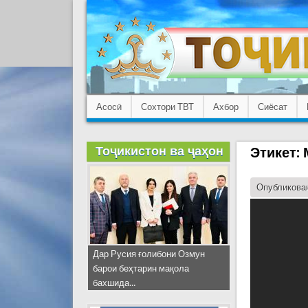
Асосӣ
Сохтори ТВТ
Ахбор
Сиёсат
Тоҷикистон ва ҷаҳон
Этикет:
Опубликован
Дар Русия ғолибони Озмун
барои беҳтарин мақола
бахшида...