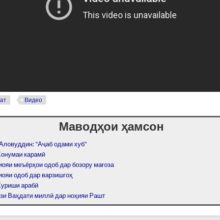
ат
Видео
Маводҳои ҳамсон
Аловуддин: "Аҷаб одами хуб"
Хонумаи карамӣ
иояи меъёрҳои одоб дар бозору мағоза
иояи одоб дар варзишгоҳ
Хуриши арабӣ
зи Ваҳдати миллӣ дар ноҳияи Рашт