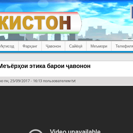
Иқтисод
Фарҳанг
Ҷавонон
Сайёҳӣ
Меъмори
Телефил
 Меъёрҳои этика барои ҷавонон
о пн, 25/09/2017 - 16:13 пользователем
tvt