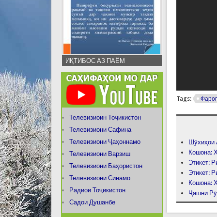
ИҚТИБОС АЗ ПАЁМ
Tags:
Фароғ
Телевизиоин Тоҷикистон
Телевизиони Сафина
Телевизиони Ҷаҳоннамо
Шӯхиҳои 
Кошона: 
Телевизиони Варзиш
Этикет: Р
Телевизиони Баҳористон
Этикет: Р
Телевизиони Синамо
Кошона: 
Радиои Тоҷикистон
Ҷашни Рӯ
Садои Душанбе