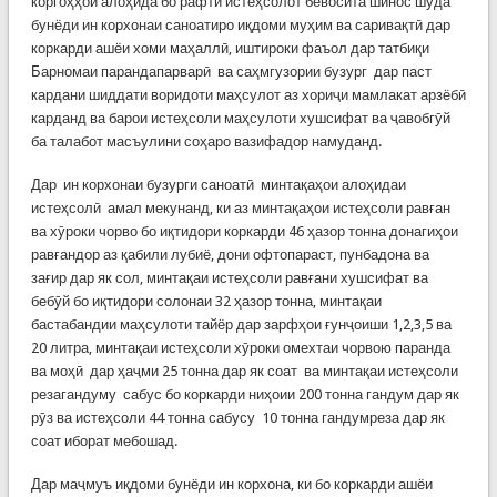
коргоҳҳои алоҳида бо рафти истеҳсолот бевосита шинос шуда
бунёди ин корхонаи саноатиро иқдоми муҳим ва саривақтӣ дар
коркарди ашёи хоми маҳаллӣ, иштироки фаъол дар татбиқи
Барномаи парандапарварӣ ва саҳмгузории бузург дар паст
кардани шиддати воридоти маҳсулот аз хориҷи мамлакат арзёбӣ
карданд ва барои истеҳсоли маҳсулоти хушсифат ва ҷавобгӯй
ба талабот масъулини соҳаро вазифадор намуданд.
Дар ин корхонаи бузурги саноатӣ минтақаҳои алоҳидаи
истеҳсолӣ амал мекунанд, ки аз минтақаҳои истеҳсоли равған
ва хӯроки чорво бо иқтидори коркарди 46 ҳазор тонна донагиҳои
равғандор аз қабили лубиё, дони офтопараст, пунбадона ва
зағир дар як сол, минтақаи истеҳсоли равғани хушсифат ва
бебӯй бо иқтидори солонаи 32 ҳазор тонна, минтақаи
бастабандии маҳсулоти тайёр дар зарфҳои ғунҷоиши 1,2,3,5 ва
20 литра, минтақаи истеҳсоли хӯроки омехтаи чорвою паранда
ва моҳӣ дар ҳаҷми 25 тонна дар як соат ва минтақаи истеҳсоли
резагандуму сабус бо коркарди ниҳоии 200 тонна гандум дар як
рӯз ва истеҳсоли 44 тонна сабусу 10 тонна гандумреза дар як
соат иборат мебошад.
Дар маҷмуъ иқдоми бунёди ин корхона, ки бо коркарди ашёи