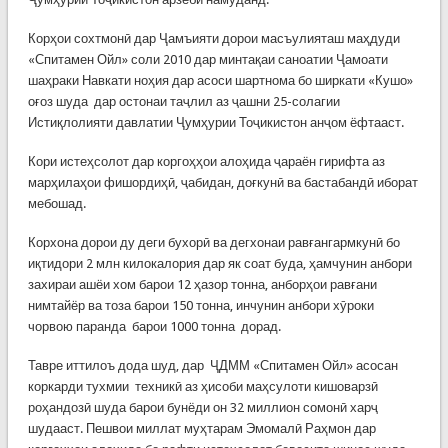
Корҳои сохтмонӣ дар Ҷамъияти дорои масъулияташ маҳдуди
«Спитамен Ойл» соли 2010 дар минтақаи саноатии Ҷамоати
шаҳраки Навкати ноҳия дар асоси шартнома бо ширкати «Кушо»
оғоз шуда дар остонаи таҷлил аз ҷашни 25-солагии
Истиқлолияти давлатии Ҷумҳурии Тоҷикистон анҷом ёфтааст.
Кори истеҳсолот дар коргоҳҳои алоҳида ҷараён гирифта аз
марҳилаҳои фишордиҳӣ, ҷабидан, доғкунӣ ва бастабандӣ иборат
мебошад.
Корхона дорои ду деги бухорӣ ва дегхонаи равғангармкунӣ бо
иқтидори 2 млн килокалория дар як соат буда, ҳамчунин анбори
захираи ашёи хом барои 12 ҳазор тонна, анборҳои равғани
нимтайёр ва тоза барои 150 тонна, инчунин анбори хӯроки
чорвою паранда барои 1000 тонна дорад.
Тавре иттилоъ дода шуд, дар ҶДММ «Спитамен Ойл» асосан
коркарди тухмии техникӣ аз ҳисоби маҳсулоти кишоварзӣ
роҳандозӣ шуда барои бунёди он 32 миллион сомонӣ харҷ
шудааст. Пешвои миллат муҳтарам Эмомалӣ Раҳмон дар