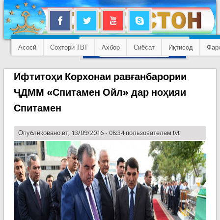
Асосӣ
Сохтори ТВТ
Ахбор
Сиёсат
Иқтисод
Фар
Ифтитоҳи Корхонаи равғанбарории
ҶДММ «Спитамен Ойл» дар ноҳияи
Спитамен
Опубликовано вт, 13/09/2016 - 08:34 пользователем
tvt