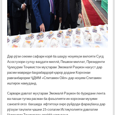
Дар рӯзи сеюми сафари корӣ ба шаҳру ноҳияҳои вилояти Суғд
Асосгузори сулҳу ваҳдати миллӣ, Пешвои миллат, Президенти
Ҷумҳурии Тоҷикистон муҳтарам Эмомалӣ Раҳмон нахуст дар
расми мавриди баҳрабардорӣ қарор додани Корхонаи
равғанбарории ҶДММ «Спитамен Ойл» дар ноҳияи Спитамен
иштирок намуданд.
Сарвари давлат муҳтарам Эмомалӣ Раҳмон бо буридани лента
ва пахши тугма расман ба фаъолияти ин корхонаи муҳими
саноатӣ оғоз бахшида ифтитоҳи онро руйдоди фараҳбахш дар
рӯзҳои таҷлили ҷашни 25-солагии Истиқлолияти давлатии
Ҷумҳурии Тоҷикистон арзёбӣ намуданд.