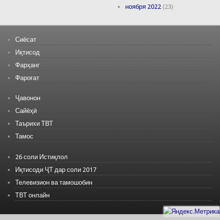
ноября 2022
(23)
Сиёсат
Иқтисод
Фарҳанг
Фароғат
Ҷавонон
Сайёҳӣ
Таърихи ТВТ
Тамос
26 соли Истиқлол
Иқтисоди ҶТ дар соли 2017
Телевизион ва тамошобин
ТВТ онлайн