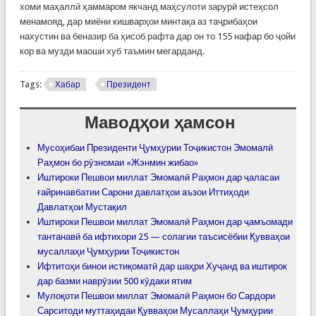
хоми маҳаллӣ ҳаммаром якчанд маҳсулоти зарурӣ истеҳсол
менамояд, дар миёни кишварҳои минтақа аз таҷрибаҳои
нахустин ва беназир ба ҳисоб рафта дар он то 155 нафар бо ҷойи
кор ва музди маоши хуб таъмин мегарданд.
Tags:
Хабар
Президент
Маводҳои ҳамсон
Мусоҳибаи Президенти Ҷумҳурии Тоҷикистон Эмомалӣ
Раҳмон бо рӯзномаи «Жэнмин жибао»
Иштироки Пешвои миллат Эмомалӣ Раҳмон дар ҷаласаи
ғайринавбатии Сарони давлатҳои аъзои Иттиҳоди
Давлатҳои Мустақил
Иштироки Пешвои миллат Эмомалӣ Раҳмон дар ҷамъомади
тантанавӣ ба ифтихори 25 — солагии таъсисёбии Қувваҳои
мусаллаҳи Ҷумҳурии Тоҷикистон
Ифтитоҳи бинои истиқоматӣ дар шаҳри Хуҷанд ва иштирок
дар базми наврӯзии 500 кӯдаки ятим
Мулоқоти Пешвои миллат Эмомалӣ Раҳмон бо Сардори
Сарситоди муттаҳидаи Қувваҳои Мусаллаҳи Ҷумҳурии