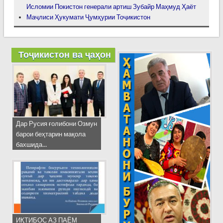
Исломии Покистон генерали артиш Зубайр Маҳмуд Ҳаёт
Маҷлиси Ҳукумати Ҷумҳурии Тоҷикистон
Тоҷикистон ва ҷаҳон
Дар Русия ғолибони Озмун
барои беҳтарин мақола
бахшида...
ИҚТИБОС АЗ ПАЁМ