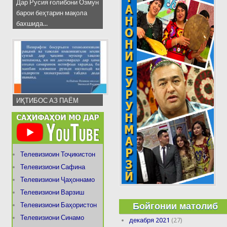
Дар Русия ғолибони Озмун
барои беҳтарин мақола
бахшида...
ИҚТИБОС АЗ ПАЁМ
Телевизиоин Тоҷикистон
Телевизиони Сафина
Телевизиони Ҷаҳоннамо
Телевизиони Варзиш
Бойгонии матолиб
Телевизиони Баҳористон
Телевизиони Синамо
декабря 2021
(27)