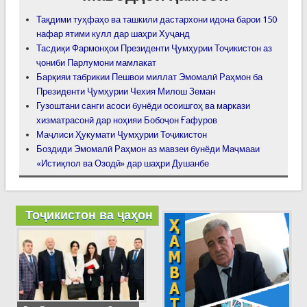
Тақдими туҳфаҳо ва ташкили дастархони идона барои 150
нафар ятими кулл дар шаҳри Хуҷанд
Тасдиқи Фармонҳои Президенти Ҷумҳурии Тоҷикистон аз
ҷониби Парлумони мамлакат
Барқияи табрикии Пешвои миллат Эмомалӣ Раҳмон ба
Президенти Ҷумҳурии Чехия Милош Земан
Гузоштани санги асоси бунёди осоишгоҳ ва маркази
хизматрасонӣ дар ноҳияи Бобоҷон Ғафуров
Маҷлиси Ҳукумати Ҷумҳурии Тоҷикистон
Боздиди Эмомалӣ Раҳмон аз мавзеи бунёди Маҷмааи
«Истиқлол ва Озодӣ» дар шаҳри Душанбе
Тоҷикистон ва ҷаҳон