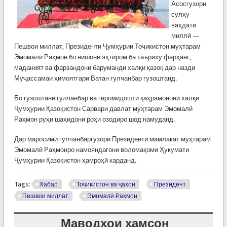
Асосгузори
сулҳу
ваҳдати
миллӣ —
Пешвои миллат, Президенти Ҷумҳурии Тоҷикистон муҳтарам
Эмомалӣ Раҳмон бо нишони эҳтиром ба таъриху фарҳанг,
маданият ва фарзандони баруманди халқи қазоқ дар назди
Муҷассамаи ҳимоятгари Ватан гулчанбар гузоштанд.
Бо гузоштани гулчанбар ва гиромидошти қаҳрамонони халқи
Ҷумҳурии Қазоқистон Сарвари давлат муҳтарам Эмомалӣ
Раҳмон руҳи шаҳидони роҳи озодиро шод намуданд.
Дар маросими гулчанбаргузорӣ Президенти мамлакат муҳтарам
Эмомалӣ Раҳмонро намояндагони воломақоми Ҳукумати
Ҷумҳурии Қазоқистон ҳамроҳӣ карданд.
Tags:
Хабар
Тоҷикистон ва ҷаҳон
Президент
Пешвои миллат
Эмомалӣ Раҳмон
Маводҳои ҳамсон