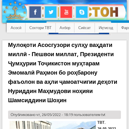
Асосӣ
Сохтори ТВТ
Ахбор
Сиёсат
Иқтисод
Фар
Мулоқоти Асосгузори сулҳу ваҳдати
миллӣ - Пешвои миллат, Президенти
Ҷумҳурии Тоҷикистон муҳтарам
Эмомалӣ Раҳмон бо роҳбарону
фаъолон ва аҳли ҷамоатчигии деҳоти
Нуриддин Маҳмудови ноҳияи
Шамсиддини Шоҳин
Опубликовано чт, 26/05/2022 - 18:19 пользователем
tvt
ТВТ.
26.05.2022.