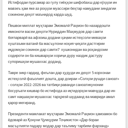
Истифодаи пурсамар аз гулу гиёҳҳои шифобахш дар кӯҳҳои ин
мавзеъ ҳам яке аз роҳҳои муассири беҳтар намудани зиндагии
сокинони деҳот маънидод карда шуд.
Пешвои миллат муҳтарам Эмомалӣ Раҳмон бо назардошти
имконоти васеи деҳоти Нуриддин Маҳмудов дар самти
боғпарварӣ ва афзоиш додани ҳаҷми истеҳсоли меваҳои
хуштаъми ватанӣ ба масъулони ноҳия ҷиҳати дастгирии
иқдомҳои сокинон дар самти7 хушконидан ва роҳандозии
содироти он ба кишварҳои хориҷи дуру наздик дастуру
супоришҳои мушаххас доданд.
Тавре зикр гардид, феълан дар ҳудуди ин деҳот 5 корхонаи
истеҳсолӣ фаъолият дошта, дар доираи «Солҳои рушди саноат»
- солҳои 2022-2026 ва татбиқи раванди саноатикунонии
босуръати кишвар бо истифода аз иқтидорҳои мавҷуда дар ин
самт нақшаҳои мушаххас тарҳрезӣ шудаанд ва мавриди амал
қарор мегиранд.
Президенти мамлакат муҳтарам Эмомалӣ Раҳмон ҳамзамон бо
ёдоварӣ аз Қонуни Ҷумҳурии Тоҷикистон «Дар бораи
масъулияти падару модар дар таълиму тарбияи фарзанд»