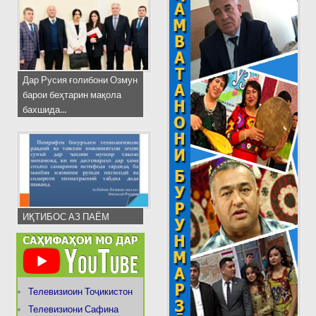
Дар Русия ғолибони Озмун
барои беҳтарин мақола
бахшида...
ИҚТИБОС АЗ ПАЁМ
Телевизиоин Тоҷикистон
Телевизиони Сафина