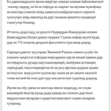
Бо дарназардошти авзои имрӯзаи ҷомеаи ҷомеаи байналмилалӣ
таъкид гардид, ки бо истифода аз шароит ва иқлими мувофиқи
ин минтақа сокинон бояд ҳамасола майдони кишти зироати
гуногунро зиёд намоянд ва дар таъмини амнияти озуқаворӣ
саҳмгузор бошанд.
Иттилоъ дода шуд, ки деҳоти Нурриддин Маҳмудови ноҳияи
Шамсиддини Шоҳин дорои наздики 7 ҳазор нафар аҳолӣ буда,
дар он 713 хоҷагии деҳқонӣ фаъолияти пурсамар дорад.
Сарвари давлат муҳтарам Эмомалӣ Раҳмон зимни суҳбат бо
сокинон ҷиҳати истифодаи мақсадноки ҳар як ваҷаб замини дар
ихтиёрдошта, рушди картошкапарварӣ, занбӯриасалпаварӣ,
чорводорӣ, ниҳолпарварӣ ва бо ин роҳ афзоиш додани ҳаҷми
истеҳсоли маҳсулоти хуштаъму лазиз ва аз ҷиҳати экологӣ
тозаи ватанӣ ба онҳо дастуру масҳилатҳои судманд доданд.
Иқлим ва обу ҳавои ин минтақа имкон медиҳад, ки соҳаи
кишоварзӣ бештар рушд дода шавад ва сокинон дар боло
бардоштани иқтидори содиротии мамлакат саҳми назаррас
гузоранд.