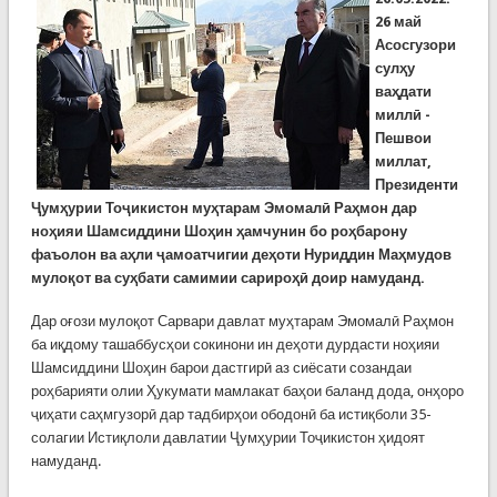
26 май
Асосгузори
сулҳу
ваҳдати
миллӣ -
Пешвои
миллат,
Президенти
Ҷумҳурии Тоҷикистон муҳтарам Эмомалӣ Раҳмон дар
ноҳияи Шамсиддини Шоҳин ҳамчунин бо роҳбарону
фаъолон ва аҳли ҷамоатчигии деҳоти Нуриддин Маҳмудов
мулоқот ва суҳбати самимии сарироҳӣ доир намуданд.
Дар оғози мулоқот Сарвари давлат муҳтарам Эмомалӣ Раҳмон
ба иқдому ташаббусҳои сокинони ин деҳоти дурдасти ноҳияи
Шамсиддини Шоҳин барои дастгирӣ аз сиёсати созандаи
роҳбарияти олии Ҳукумати мамлакат баҳои баланд дода, онҳоро
ҷиҳати саҳмгузорӣ дар тадбирҳои ободонӣ ба истиқболи 35-
солагии Истиқлоли давлатии Ҷумҳурии Тоҷикистон ҳидоят
намуданд.