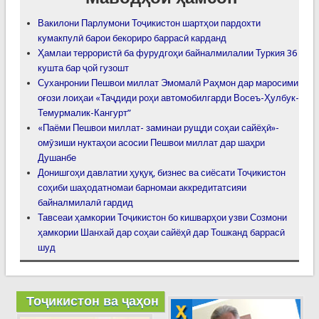
Вакилони Парлумони Тоҷикистон шартҳои пардохти
кумакпулӣ барои бекориро баррасӣ карданд
Ҳамлаи террористӣ ба фурудгоҳи байналмилалии Туркия 36
кушта бар ҷой гузошт
Суханронии Пешвои миллат Эмомалӣ Раҳмон дар маросими
оғози лоиҳаи «Таҷдиди роҳи автомобилгарди Восеъ-Ҳулбук-
Темурмалик-Кангурт”
«Паёми Пешвои миллат- заминаи рущди соҳаи сайёҳӣ»-
омӯзиши нуктаҳои асосии Пешвои миллат дар шаҳри
Душанбе
Донишгоҳи давлатии ҳуқуқ, бизнес ва сиёсати Тоҷикистон
соҳиби шаҳодатномаи барномаи аккредитатсияи
байналмилалӣ гардид
Тавсеаи ҳамкории Тоҷикистон бо кишварҳои узви Созмони
ҳамкории Шанхай дар соҳаи сайёҳӣ дар Тошканд баррасӣ
шуд
Тоҷикистон ва ҷаҳон