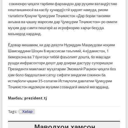
сокинонро ҷиҳати тарбияи фарзандон дар руҳияи ватандӯстию
хештаншиносӣ ва касбу ҳунардӯстӣ ҳидоят намуда, риояи
талаботи Қонуни Ҷумҳурии Тоҷикистон «Дар бораи танзими
анъана ва ҷашну маросим дар Ҷумҳурии Тоҷикистон»-ро омили
муҳим дар самти пешгирӣ аз исрофкорию харҷи беҳуда
маънидод карданд.
Ёдовар мешавем, ки дар деҳоти Нуриддин Маҳмудови ноҳияи
Шамсиддини Шоҳин 8 муассисаи таълимӣ, 4 кӯдакистон, 1
беморхона ва 7 бунгоҳи тиббӣ фаъолият дошта, бо мақсади
рушди инфрасохтори деҳот дар доираи дастуру супоришҳои
Президенти мамлакат муҳатарам Эмомалӣ Раҳмон ҷиҳати боз
ҳам боло бардоштани сатҳу сифати зиндагии сокинон ба
истиқболи ҷашни 35-солагии Истиқлоли давлатии Ҷумҳурии
Тоҷикистон иқдомҳои муҳими созандагӣ амалӣ мегарданд.
Манбаъ: prezident.tj
Tags:
Хабар
Маводҳои ҳамсон