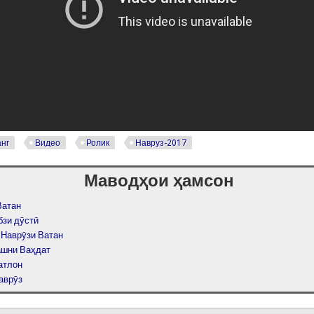
нг
Видео
Ролик
Навруз-2017
Маводҳои ҳамсон
Ватан
бзи дӯстӣ
 Наврӯзи Ватан
ашни Ваҳдат
атлон
аврӯз