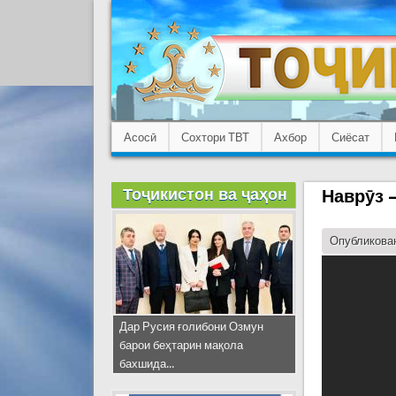
Асосӣ
Сохтори ТВТ
Ахбор
Сиёсат
Тоҷикистон ва ҷаҳон
Наврӯз 
Опубликован
Дар Русия ғолибони Озмун
барои беҳтарин мақола
бахшида...