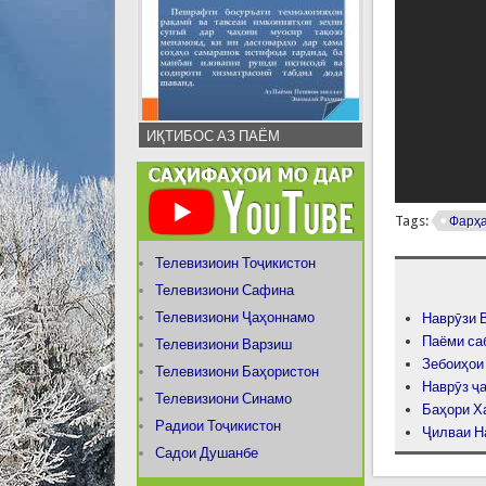
ИҚТИБОС АЗ ПАЁМ
Tags:
Фарҳа
Телевизиоин Тоҷикистон
Телевизиони Сафина
Телевизиони Ҷаҳоннамо
Наврӯзи 
Паёми са
Телевизиони Варзиш
Зебоиҳои
Телевизиони Баҳористон
Наврӯз ҷ
Телевизиони Синамо
Баҳори Х
Радиои Тоҷикистон
Ҷилваи Н
Садои Душанбе