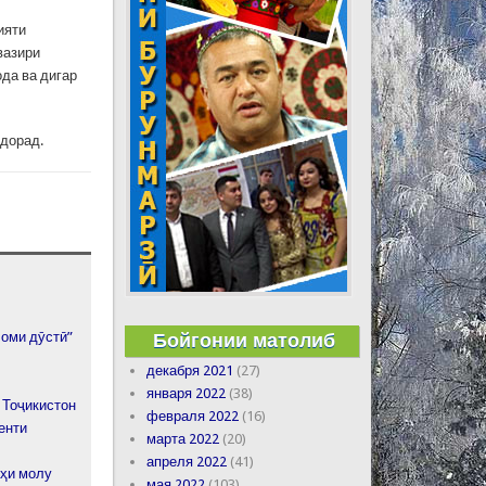
ияти
вазири
да ва дигар
дорад.
Бойгонии матолиб
Шоми дӯстӣ”
декабря 2021
(27)
января 2022
(38)
 Тоҷикистон
февраля 2022
(16)
енти
марта 2022
(20)
апреля 2022
(41)
ҳи молу
мая 2022
(103)