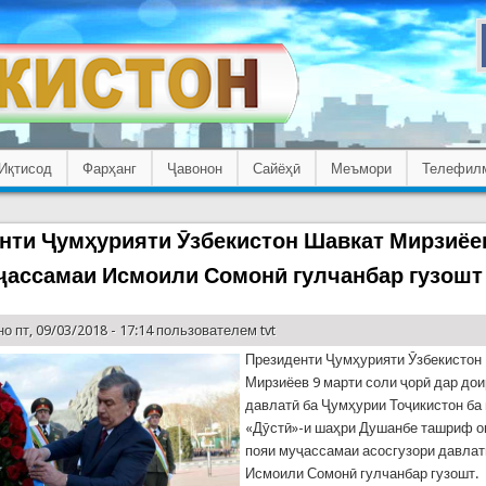
Иқтисод
Фарҳанг
Ҷавонон
Сайёҳӣ
Меъмори
Телефил
нти Ҷумҳурияти Ӯзбекистон Шавкат Мирзиёе
ҷассамаи Исмоили Сомонӣ гулчанбар гузошт
о пт, 09/03/2018 - 17:14 пользователем
tvt
Президенти Ҷумҳурияти Ӯзбекистон
Мирзиёев 9 марти соли ҷорӣ дар до
давлатӣ ба Ҷумҳурии Тоҷикистон ба
«Дӯстӣ»-и шаҳри Душанбе ташриф о
пояи муҷассамаи асосгузори давлат
Исмоили Сомонӣ гулчанбар гузошт.