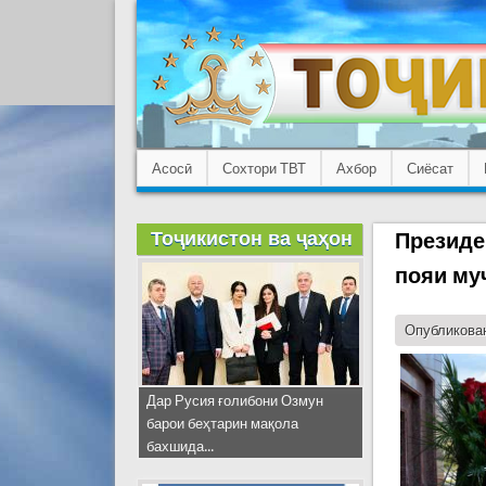
Асосӣ
Сохтори ТВТ
Ахбор
Сиёсат
Тоҷикистон ва ҷаҳон
Президе
пояи му
Опубликован
Дар Русия ғолибони Озмун
барои беҳтарин мақола
бахшида...