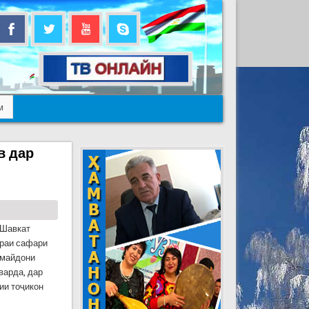
м
в дар
 Шавкат
ираи сафари
 майдони
варда, дар
ии тоҷикон