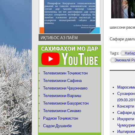
шахсони расм
ИҚТИБОС АЗ ПАЁМ
Сафари давла
Tags:
Хаба
Эмомалӣ Р
Телевизиоин Тоҷикистон
Телевизиони Сафина
Маросими
Телевизиони Ҷаҳоннамо
Суханрон
Телевизиони Варзиш
(09.03.201
Телевизиони Баҳористон
Консерти 
Телевизиони Синамо
Сафари д
Радиои Тоҷикистон
Изҳороти
Ҷумҳурии
Садои Душанбе
Иштироки