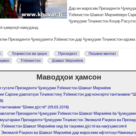
Дар ин маросим Президенти Ҷумҳур
Ӯзбекистон Шавкат Мирзиёевро Сар
Ҷумҳурии Тоҷикистон Коҳир Расулзо
ӣ ҳамроҳӣ намуданд.
тии Президенти Ҷумҳурияти Ӯзбекистон дар Ҷумҳурии Тоҷикистон идома 
р
Тоҷикистон ва ҷаҳон
Президент
Пешвои миллат
аҳмон
Ӯзбекистон
Шавкат Мирзиёев
Маводҳои ҳамсон
 гусели Президенти Ҷумҳурии Ӯзбекистон Шавкат Мирзиёев
ии Сарони давлатҳои Тоҷикистону Ӯзбекистон дар консерти тантанавии “
8)
тантанавии “Шоми дӯстӣ” (09.03.2018)
авлатии Президенти Ҷумҳурии Ӯзбекистон Шавкат Мирзиёев ба Ҷумҳурии
 муштараки Президенти Ҷумҳурии Тоҷикистон Эмомалӣ Раҳмон ва Презид
 Ӯзбекистон Шавкат Мирзиёев оид ба таҳкими дӯстӣ ва накӯҳамсоягӣ
 Эмомалӣ Раҳмон ва Шавкат Мирзиёев дар маросими ифтитоҳи Намоишго