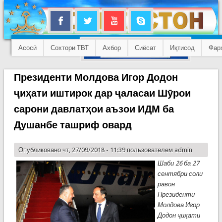
Асосӣ
Сохтори ТВТ
Ахбор
Сиёсат
Иқтисод
Фар
Президенти Молдова Игор Додон
ҷиҳати иштирок дар ҷаласаи Шӯрои
сарони давлатҳои аъзои ИДМ ба
Душанбе ташриф овард
Опубликовано чт, 27/09/2018 - 11:39 пользователем
admin
Шаби 26 ба 27
сентябри соли
равон
Президенти
Молдова Игор
Додон ҷиҳати