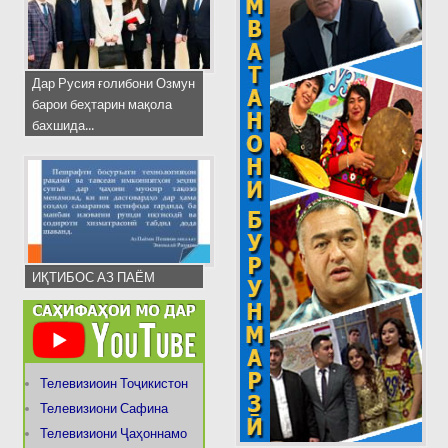
Дар Русия ғолибони Озмун
барои беҳтарин мақола
бахшида...
ИҚТИБОС АЗ ПАЁМ
Телевизиоин Тоҷикистон
Телевизиони Сафина
Телевизиони Ҷаҳоннамо