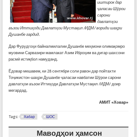
иштирок дар
ҷаласаи Шӯрои
сарони
давлатҳои
аъзои Иттиҳоди Давлатҳои Мустақил /ИДМ/ вориди шаҳри
Душанбе гардид.
Дар Фурудгоҳи байналмилалии Душанбе меҳмони олимақомро
муовини Сарвазири мамлакат Азим Иброҳим ва дигар шахсони
расмӣ истиқбол намуданд.
Ёдовар мешавем, ки 28 сентябри соли равон дар пойтахти
Тоҷикистон-шаҳри Душанбе ҷаласаи навбатии Шӯрои сарони
давлатҳои аъзои Иттиҳоди Давлатҳои Мустақил /ИДМ/ доир
мегардад.
АМИТ «Ховар»
Tags:
Хабар
ШОС
Маводҳои ҳамсон