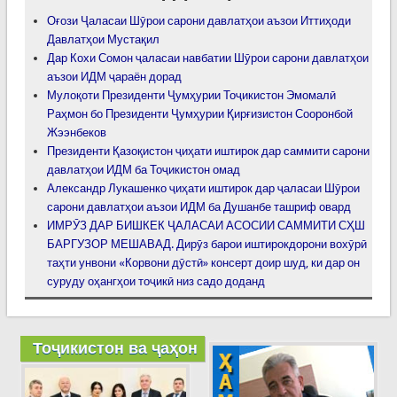
Оғози Ҷаласаи Шӯрои сарони давлатҳои аъзои Иттиҳоди
Давлатҳои Мустақил
Дар Кохи Сомон ҷаласаи навбатии Шӯрои сарони давлатҳои
аъзои ИДМ ҷараён дорад
Мулоқоти Президенти Ҷумҳурии Тоҷикистон Эмомалӣ
Раҳмон бо Президенти Ҷумҳурии Қирғизистон Сооронбой
Жээнбеков
Президенти Қазоқистон ҷиҳати иштирок дар саммити сарони
давлатҳои ИДМ ба Тоҷикистон омад
Александр Лукашенко ҷиҳати иштирок дар ҷаласаи Шӯрои
сарони давлатҳои аъзои ИДМ ба Душанбе ташриф овард
ИМРӮЗ ДАР БИШКЕК ҶАЛАСАИ АСОСИИ САММИТИ СҲШ
БАРГУЗОР МЕШАВАД. Дирӯз барои иштирокдорони вохӯрӣ
таҳти унвони «Корвони дӯстӣ» консерт доир шуд, ки дар он
суруду оҳангҳои тоҷикӣ низ садо доданд
Тоҷикистон ва ҷаҳон