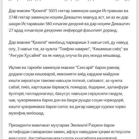
Дар мавзеи “Қизилӣ” 5035 гектар заминҳои шаҳри Истравшан ва
3748 гектар заминҳои ноҳияи Деваштич мавҷуд аст, ки аз ин дар
шаҳри Истаравшан 580 хоҷагии деҳқонӣ ва дар ноҳияи Деваштич
27 адад хоҷагиҳои деҳқонию инфиродӣ фаъолият доранд.
Дар мавзеи “Қизилӣ” минбаъд парвариши 3 навъи себ, ду намуд
олу, 3 навъи ток, аз ҷумла “Тоифии намрин”, “Кишмиши сиёҳ” ва
“Ангури Ҳусайнӣ” ва як намуд олуча ба роҳ монда мешавад.
Иқлим ва таркиби заминҳои мавзеи “Сексарӣ” барои равнақ
додани соҳаи кишоварзӣ, имконияти зиёд кардани майдони
кишти зироатҳои тамоми навъҳои полезӣ, сабзавот, аз ҷумла
сабзӣ, пиёз, картошкаи барвақтӣ, помидор, бодиринг, қаланфури
булғорӣ, ғалладонагиҳо, бахусус навъҳои серҳосили гандум,
ҷав, ҷуворимакка барои дон ва баҳри рушди соҳаи чорводорӣ,
кишти ҷуворимакка барои силос ва дигар намуди хуроки чорво
мувофиқ мебошад.
Президенти мамлакат муҳтарам Эмомалӣ Раҳмон барои
истифодаи самараноки замин, афзун намудани ҳаҷми истеҳсоли
маҳсулот, бастабандии маҳсулоти хушсифати кишоварзӣ,