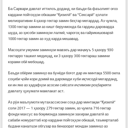
Ба Сарвари давлат иттилоъ доданд, ки баъди ба фаъолият оғоз
кардани пойгоҳҳои обкашии “Қизилӣ” ва “Сексарӣ” ҳолати
мелиоративии 4 ҳазор гектар замин беҳтар мегардад. Аз ҷумла,
1300 гектар замини аз кишт берунмонда ба гардиш дароварда
шуда, аз ҳисоби заминҳои лалмӣ, чарогоҳ ва ғайрикишоварзӣ
1000 гектар замин аз худ карда мешавад.
Масоҳати умумии заминҳои мавзеъ дар маҷмуъ 5 ҳазору 930
гектарро ташкил медиҳад, ки 3 ҳазору 300 гектараш замини
корами обӣ мебошад.
Баъди обёрии заминҳо ва бунёди боғот дар ин минтақа 5500 оила
соҳиби ҷойи кори доимӣ ва даромади хуби иқтисодӣ мегарданд,
ки ин яке аз ҳадафҳои асосии сиёсати иҷтимоии роҳбарияти
давлату ҳукумати мамлакат аст.
Аз рӯи маълумоти мутахассисони соҳа дар минтақаи “Қизилӣ”
соли 2017 — 1 ҳазору 279 гектар замин, аз ҷумла 716 гектар
фонди махсус ва боқимонда заминҳои захираи давлатӣ аз
сабаби номураттаб кор кардани пойгоҳҳои обкашӣ, таъмирталаб
будани каналҳои обгузар ва беназорат мондан заминҳо аз