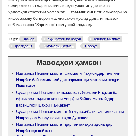
содироти он ва дар ин замина саҳм гузоштан дар яке аз
ҳадафҳои стратегии мамлакат — таъмини амнияти озуқаворӣ ба
кишоварзону боғдорон маслиҳатҳои муфид дода, ин мавзеи
зебоманзарро “Зарнисор” номгузорӣ карданд.
Tags:
Хабар
Тоҷикистон ва ҷаҳон
Пешвои миллат
Президент
Эмомалӣ Раҳмон
Навруз
Маводҳои ҳамсон
Иштироки Пешвои миллат Эмомалӣ Раҳмон дар таҷлили
Наврӯзи байналмилалӣ дар варзишгоҳи марказии шаҳри
Панҷакент
Суханронии Президенти мамлакат Эмомалӣ Раҳмон ба
ифтихори таҷлили ҷашни Наврӯзи байналмилалӣ дар
варзишгоҳи шаҳри Панҷакент
Суханронии Пешвои миллат ба муносибати таҷлили ҷашни
Наврӯз дар Наврӯзгоҳи шаҳри Душанбе
Иштироки Пешвои миллат дар тантанаҳои идона дар
Наврӯзгоҳи пойтахт