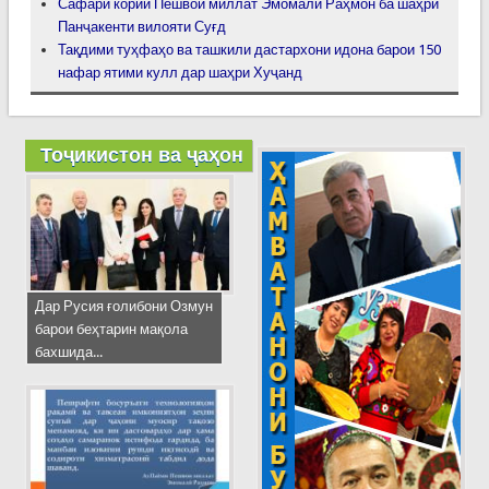
Сафари кории Пешвои миллат Эмомалӣ Раҳмон ба шаҳри
Панҷакенти вилояти Суғд
Тақдими туҳфаҳо ва ташкили дастархони идона барои 150
нафар ятими кулл дар шаҳри Хуҷанд
Тоҷикистон ва ҷаҳон
Дар Русия ғолибони Озмун
барои беҳтарин мақола
бахшида...