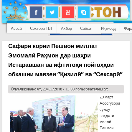
Асосӣ
Сохтори ТВТ
Ахбор
Сиёсат
Иқтисод
Фар
Сафари кории Пешвои миллат
Эмомалӣ Раҳмон дар шаҳри
Истаравшан ва ифтитоҳи пойгоҳҳои
обкашии мавзеи ”Қизилӣ” ва “Сексарӣ”
Опубликовано чт, 29/03/2018 - 13:00 пользователем
tvt
29 март
Асосгузори
сулҳу
ваҳдати
миллӣ —
Пешвои