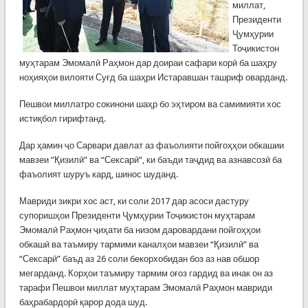
миллат,
Президенти
Ҷумҳурии
Тоҷикистон
муҳтарам Эмомалӣ Раҳмон дар доираи сафари корӣ ба шаҳру
ноҳияҳои вилояти Суғд ба шаҳри Истаравшан ташриф оварданд.
Пешвои миллатро сокинони шаҳр бо эҳтиром ва самимияти хос
истиқбол гирифтанд.
Дар ҳамин ҷо Сарвари давлат аз фаъолияти пойгоҳҳои обкашии
мавзеи ”Қизилӣ” ва “Сексарӣ”, ки баъди таҷдид ва азнавсозӣ ба
фаъолият шуруъ кард, шинос шуданд.
Мавриди зикри хос аст, ки соли 2017 дар асоси дастуру
супоришҳои Президенти Ҷумҳурии Тоҷикистон муҳтарам
Эмомалӣ Раҳмон ҷиҳати ба низом даровардани пойгоҳҳои
обкашӣ ва таъмиру тармими каналҳои мавзеи “Қизилӣ” ва
“Сексарӣ” баъд аз 26 соли бекорхобидан боз аз нав обшор
мегарданд. Корҳои таъмиру тармим оғоз гардид ва инак он аз
тарафи Пешвои миллат муҳтарам Эмомалӣ Раҳмон мавриди
баҳрабардорӣ қарор дода шуд.