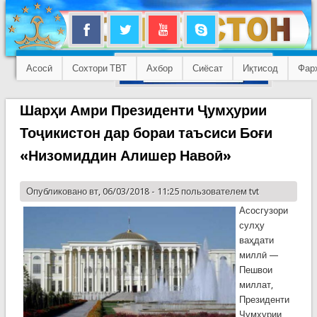
Асосӣ
Сохтори ТВТ
Ахбор
Сиёсат
Иқтисод
Фар
Шарҳи Амри Президенти Ҷумҳурии
Тоҷикистон дар бораи таъсиси Боғи
«Низомиддин Алишер Навоӣ»
Опубликовано вт, 06/03/2018 - 11:25 пользователем
tvt
Асосгузори
сулҳу
ваҳдати
миллӣ —
Пешвои
миллат,
Президенти
Ҷумҳурии