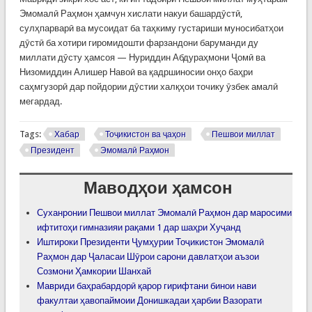
Эмомалӣ Раҳмон ҳамчун хислати накуи башардӯстӣ,
сулҳпарварӣ ва мусоидат ба таҳкиму густариши муносибатҳои
дӯстӣ ба хотири гиромидошти фарзандони баруманди ду
миллати дӯсту ҳамсоя — Нуриддин Абдураҳмони Ҷомӣ ва
Низомиддин Алишер Навоӣ ва қадршиносии онҳо баҳри
саҳмгузорӣ дар пойдории дӯстии халқҳои точику ӯзбек амалӣ
мегардад.
Tags:
Хабар
Тоҷикистон ва ҷаҳон
Пешвои миллат
Президент
Эмомалӣ Раҳмон
Маводҳои ҳамсон
Суханронии Пешвои миллат Эмомалӣ Раҳмон дар маросими
ифтитоҳи гимназияи рақами 1 дар шаҳри Хуҷанд
Иштироки Президенти Ҷумҳурии Тоҷикистон Эмомалӣ
Раҳмон дар Ҷаласаи Шӯрои сарони давлатҳои аъзои
Созмони Ҳамкории Шанхай
Мавриди баҳрабардорӣ қарор гирифтани бинои нави
факултаи ҳавопаймоии Донишкадаи ҳарбии Вазорати