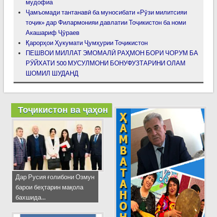
мудофиа
Ҷамъомади тантанавӣ ба муносибати «Рӯзи милитсияи
тоҷик» дар Филармонияи давлатии Тоҷикистон ба номи
Акашариф Ҷӯраев
Қарорҳои Ҳукумати Ҷумҳурии Тоҷикистон
ПЕШВОИ МИЛЛАТ ЭМОМАЛӢ РАҲМОН БОРИ ЧОРУМ БА
РӮЙХАТИ 500 МУСУЛМОНИ БОНУФУЗТАРИНИ ОЛАМ
ШОМИЛ ШУДАНД
Тоҷикистон ва ҷаҳон
Дар Русия ғолибони Озмун
барои беҳтарин мақола
бахшида...