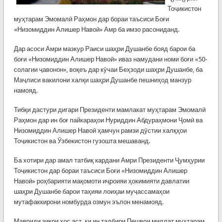
Тоҷикистон
муҳтарам Эмомалӣ Раҳмон дар бораи таъсиси Боғи
«Низомиддин Алишер Навоӣ» Амр ба имзо расониданд.
Дар асоси Амри мазкур Раиси шаҳри Душанбе бояд барои ба
боғи «Низомиддин Алишер Навоӣ» иваз намудани номи боғи «50-
солагии ҷавонон», воқеъ дар кӯчаи Беҳзоди шаҳри Душанбе, ба
Маҷлиси вакилони халқи шаҳри Душанбе пешниҳод манзур
намояд.
Тибқи дастури дигари Президенти мамлакат муҳтарам Эмомалӣ
Раҳмон дар ин боғ пайкараҳои Нуриддин Абдураҳмони Ҷомӣ ва
Низомиддин Алишер Навоӣ ҳамчун рамзи дӯстии халқҳои
Тоҷикистон ва Ӯзбекистон гузошта мешаванд.
Ба хотири дар амал татбиқ кардани Амри Президенти Ҷумҳурии
Тоҷикистон дар бораи таъсиси Боғи «Низомиддин Алишер
Навоӣ» роҳбарияти мақомоти иҷроияи ҳокимияти давлатии
шаҳри Душанбе барои таҳияи лоиҳаи муҷассамаҳои
мутафаккирони номбурда озмун эълон менамояд.
Мавриди зикри хос аст, ки ин тадбири Пешвои миллат муҳтарам