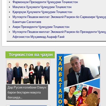
Фармонҳои Президенти Ҷумҳурии Тоҷикистон
Маҷлиси Ҳукумати Ҷумҳурии Тоҷикистон
Қарорҳои Ҳукумати Ҷумҳурии Тоҷикистон
Мулоқоти Пешвои миллат Эмомалӣ Раҳмон бо Сарвазири Ҷумҳур
Бакитҷан Сагинтаев
Амри Президенти Ҷумҳурии Тоҷикистон
Мулоқоти Пешвои миллат Эмомалӣ Раҳмон бо Президенти Ҷумҳ
Афғонистон Муҳаммад Ашраф Ғанӣ
Тоҷикистон ва ҷаҳон
Дар Русия ғолибони Озмун
барои беҳтарин мақола
бахшида...