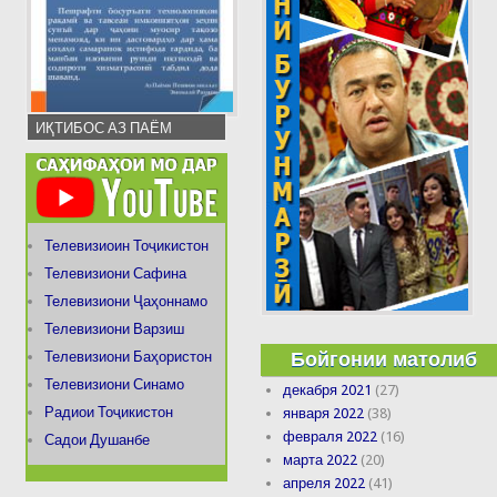
ИҚТИБОС АЗ ПАЁМ
Телевизиоин Тоҷикистон
Телевизиони Сафина
Телевизиони Ҷаҳоннамо
Телевизиони Варзиш
Бойгонии матолиб
Телевизиони Баҳористон
Телевизиони Синамо
декабря 2021
(27)
Радиои Тоҷикистон
января 2022
(38)
февраля 2022
(16)
Садои Душанбе
марта 2022
(20)
апреля 2022
(41)