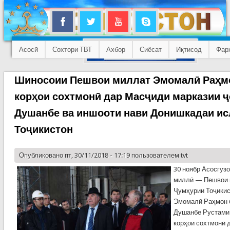
Асосӣ
Сохтори ТВТ
Ахбор
Сиёсат
Иқтисод
Фар
Шиносоии Пешвои миллат Эмомалӣ Раҳм
корҳои сохтмонӣ дар Масҷиди марказии 
Душанбе ва иншооти нави Донишкадаи и
Тоҷикистон
Опубликовано пт, 30/11/2018 - 17:19 пользователем
tvt
30 ноябр Асосгуз
миллӣ — Пешвои 
Ҷумҳурии Тоҷики
Эмомалӣ Раҳмон 
Душанбе Рустами
корҳои сохтмонӣ 