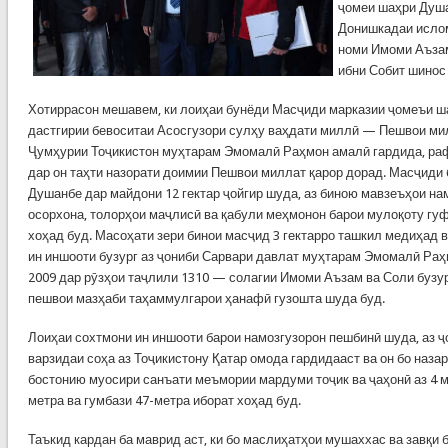
ҷомеи шаҳри Душа
Донишкадаи ислом
номи Имоми Аъза
ибни Собит шинос
Хотиррасон мешавем, ки лоиҳаи бунёди Масҷиди марказии ҷомеъи ш
дастгирии бевоситаи Асосгузори сулҳу ваҳдати миллӣ — Пешвои ми
Ҷумҳурии Тоҷикистон муҳтарам Эмомалӣ Раҳмон амалӣ гардида, раф
дар он таҳти назорати доимии Пешвои миллат қарор дорад. Масҷиди
Душанбе дар майдони 12 гектар ҷойгир шуда, аз биною мавзеъҳои нам
осорхона, толорҳои маҷлисӣ ва қабули меҳмонон барои мулоқоту гу
хоҳад буд. Масоҳати зери бинои масҷид 3 гектарро ташкил медиҳад 
ин иншооти бузург аз ҷониби Сарвари давлат муҳтарам Эмомалӣ Раҳ
2009 дар рӯзҳои таҷлили 1310 — солагии Имоми Аъзам ва Соли бузу
пешвои мазҳаби таҳаммулгарои ҳанафӣ гузошта шуда буд.
Лоиҳаи сохтмони ин иншооти барои намозгузорон пешбинӣ шуда, аз 
варзидаи соҳа аз Тоҷикистону Қатар омода гардидааст ва он бо наза
бостонию муосири санъати меъмории мардуми тоҷик ва ҷаҳонӣ аз 4 
метра ва гумбази 47-метра иборат хоҳад буд.
Таъкид кардан ба маврид аст, ки бо маслиҳатҳои мушаххас ва завқи