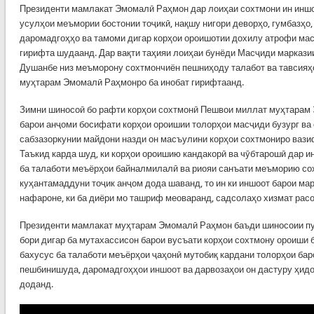
Президенти мамлакат Эмомалӣ Раҳмон дар лоиҳаи сохтмони ин иншо
усулҳои меъмории бостонии тоҷикӣ, нақшу нигори деворҳо, гумбазҳо
даромадгоҳҳо ва тамоми дигар корҳои ороишотии дохилу атрофи мас
гирифта шудаанд. Дар вақти таҳияи лоиҳаи бунёди Масҷиди маркази
Душанбе низ меъморону сохтмончиён пешниҳоду талабот ва тавсияҳ
муҳтарам Эмомалӣ Раҳмонро ба инобат гирифтаанд.
Зимни шиносоӣ бо рафти корҳои сохтмонӣ Пешвои миллат муҳтарам
барои анҷоми босифати корҳои ороишии толорҳои масҷиди бузург ва
сабзазоркунии майдони назди он масъулини корҳои сохтмониро ваз
Таъкид карда шуд, ки корҳои ороишию кандакорӣ ва чӯбтарошӣ дар 
ба талаботи меъёрҳои байналмилалӣ ва риояи санъати меъморию с
куҳантамаддуни тоҷик анҷом дода шаванд, то ин ки иншоот барои ма
нафароне, ки ба диёри мо ташриф меоваранд, садсолаҳо хизмат расо
Президенти мамлакат муҳтарам Эмомалӣ Раҳмон баъди шиносоии пу
бори дигар ба мутахассисон барои вусъати корҳои сохтмону ороиши 
бахусус ба талаботи меъёрҳои ҷаҳонӣ мутобиқ кардани толорҳои бар
пешбинишуда, даромадгоҳҳои иншоот ва дарвозаҳои он дастуру ҳид
доданд.