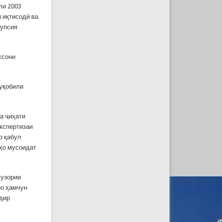
ли 2003
 иқтисодӣ ва
рупсия
хсони
муқобили
а ҷиҳати
кспертизаи
о қабул
нҳо мусоидат
гузории
ро ҳамчун
одир