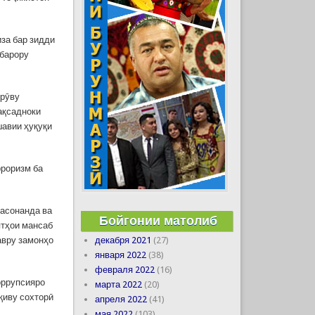
за бар зидди
 барору
брӯву
ақсадноки
шавии ҳуқуқи
рроризм ба
расонанда ва
Бойгонии матолиб
ятҳои мансаб
декабря 2021
(27)
авру замонҳо
января 2022
(38)
февраля 2022
(16)
оррупсияро
марта 2022
(20)
қиву сохторӣ
апреля 2022
(41)
мая 2022
(103)