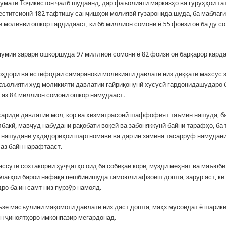
умати Тоҷикистон ҷалб шудаанд, дар фаъолияти марказҳо ва гурӯҳҳои та
еститсионӣ 182 тафтишу санҷишҳои молиявӣ гузаронида шуда, ба маблағ
 молиявӣ ошкор гардидааст, ки 66 миллион сомонӣ ё 55 фоизи он ба ду со
мумии зарари ошкоршуда 97 миллион сомонӣ ё 82 фоизи он барқарор кард
гоҳдорӣ ва истифодаи самараноки моликияти давлатӣ низ диққати махсус 
аъолияти худ моликияти давлатии ғайриқонунӣ хусусӣ гардонидашударо 
 аз 84 миллион сомонӣ ошкор намудааст.
хариди давлатии мол, кор ва хизматрасонӣ шаффофият таъмин нашуда, б
бакӣ, мавҷуд набудани рақобати воқеӣ ва забоняккунӣ байни тарафҳо, ба 
 нашудани уҳдадориҳои шартномавӣ ва дар ин замина тасарруф намудан
 аз байн нарафтааст.
ассути сохтакории ҳуҷҷатҳо оид ба собиқаи корӣ, музди меҳнат ва маъюб
лағҳои барои нафақа пешбинишуда тамоюли афзоиш дошта, зарур аст, ки 
ро ба ин самт низ пурзӯр намояд.
аъзе масъулини мақомоти давлатӣ низ даст дошта, маҳз мусоидат ё шарик
н ҷиноятҳоро имконпазир мегардонад.