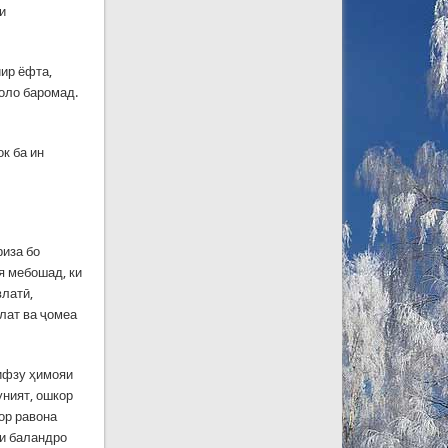
и
йир ёфта,
оло баромад.
к ба ин
иза бо
я мебошад, ки
влатӣ,
лат ва ҷомеа
ҳифзу ҳимояи
уният, ошкор
ор равона
ти баландро