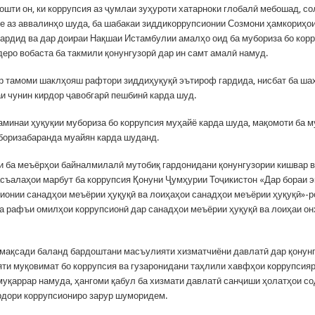
ошти он, ки коррупсия аз ҷумлаи зуҳуроти хатарноки глобалӣ мебошад, со
ке аз аввалинҳо шуда, ба шабакаи зиддикоррупсионии Созмони ҳамкориҳои
ардид ва дар доираи Нақшаи Истамбулии амалҳо оид ба мубориза бо кор
деро вобаста ба такмили қонунгузорӣ дар ин самт амалӣ намуд.
р тамоми шаклҳояш рафтори зиддиҳуқуқӣ эътироф гардида, нисбат ба ша
и чунин кирдор ҷавобгарӣ пешбинӣ карда шуд.
заминаи ҳуқуқии мубориза бо коррупсия муҳайё карда шуда, мақомоти ба 
боризабаранда муайян карда шуданд.
и ба меъёрҳои байналмилалӣ мутобиқ гардонидани қонунгузории кишвар в
съалаҳои марбут ба коррупсия Қонуни Ҷумҳурии Тоҷикистон «Дар бораи э
ионии санадҳои меъёрии ҳуқуқӣ ва лоиҳаҳои санадҳои меъёрии ҳуқуқӣ»-р
ба рафъи омилҳои коррупсионӣ дар санадҳои меъёрии ҳуқуқӣ ва лоиҳаи о
 мақсади баланд бардоштани масъулияти хизматчиёни давлатӣ дар қонун
яти муқовимат бо коррупсия ва гузаронидани таҳлили хавфҳои коррупсия
муқаррар намуда, ҳангоми қабул ба хизмати давлатӣ санҷиши ҳолатҳои с
рдори коррупсиониро зарур шуморидем.