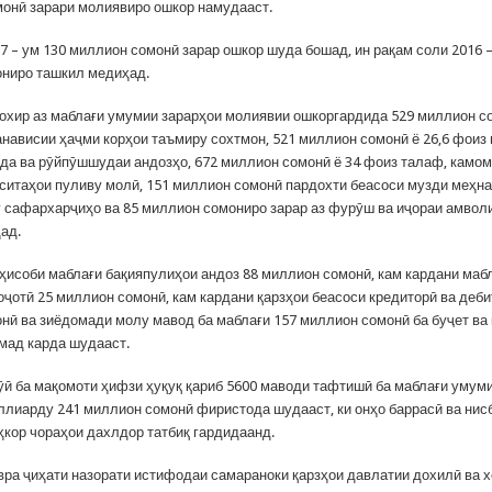
онӣ зарари молиявиро ошкор намудааст.
7 – ум 130 миллион сомонӣ зарар ошкор шуда бошад, ин рақам соли 2016 –
ниро ташкил медиҳад.
 охир аз маблағи умумии зарарҳои молиявии ошкоргардида 529 миллион с
нависии ҳаҷми корҳои таъмиру сохтмон, 521 миллион сомонӣ ё 26,6 фоиз
да ва рӯйпӯшшудаи андозҳо, 672 миллион сомонӣ ё 34 фоиз талаф, камом
ситаҳои пуливу молӣ, 151 миллион сомонӣ пардохти беасоси музди меҳна
 сафархарҷиҳо ва 85 миллион сомониро зарар аз фурӯш ва иҷораи амвол
ад.
з ҳисоби маблағи бақияпулиҳои андоз 88 миллион сомонӣ, кам кардани маб
оҷотӣ 25 миллион сомонӣ, кам кардани қарзҳои беасоси кредиторӣ ва деби
нӣ ва зиёдомади молу мавод ба маблағи 157 миллион сомонӣ ба буҷет ва
мад карда шудааст.
ӯӣ ба мақомоти ҳифзи ҳуқуқ қариб 5600 маводи тафтишӣ ба маблағи умум
ллиарду 241 миллион сомонӣ фиристода шудааст, ки онҳо баррасӣ ва нис
ҳкор чораҳои дахлдор татбиқ гардидаанд.
вра ҷиҳати назорати истифодаи самараноки қарзҳои давлатии дохилӣ ва хо