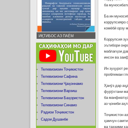
ба муносибат
Ба ин муноси
коррупсияро 
комёбӣ орзу 
ИҚТИБОС АЗ ПАЁМ
Коррупсия зу
эътибори онр
маблағҳои да
инсон ва заи
Ин зуҳурот р
Телевизиоин Тоҷикистон
проблемаи гл
Телевизиони Сафина
Телевизиони Ҷаҳоннамо
Ҳанӯз дар аҳ
Телевизиони Варзиш
фурӯхтани ма
ба манфиатҳо
Телевизиони Баҳористон
аз ҷониби аҳ
Телевизиони Синамо
Радиои Тоҷикистон
Тоҷикистон а
Садои Душанбе
ҳамчун самти
ва таҳкими ҳ