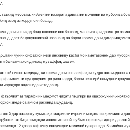
д.
, таъкид месозам, ки Агентии назорати давлатии молиявӣ ва мубориза бо 
бояд озод аз коррупсия бошад.
рмандони ин ниҳод бояд шахсони пок бошанд, манфиатҳои давлатро аз м
онанд, даст ба қонуншиканӣ назананд ва барои кормандони дигар мақомот
д.
доштани чунин сифатҳои неки инсониву касбӣ мо наметавонем дар мубориз
ятӣ ба натиҷаҳои дилхоҳ муваффақ шавем.
 агентӣ нишон медиҳад, ки кормандони он вазифаҳои худро поквиҷдонона 
ар фаъолияти худ қонуниятро риоя карда, барои пешгирӣ намудани қонун
ми чораҳоро андешида истодаанд.
и фаъолият аз тарафи ин мақомот ҷиҳати пешгирӣ ва ошкоркунии ҷиноятҳо
корҳои зиёде ба анҷом расонида шудаанд.
 агентӣ дар вазорату кумитаҳо, мақомоти иҷроияи маҳаллии ҳокимияти дав
урӯҳҳои татбиқи лоиҳаҳои инвеститсионӣ, субъектҳои хоҷагидори давлатӣ
ассисаҳо 12 ҳазор тафтишу санҷишҳои молиявӣ гузаронида, ба маблағи у