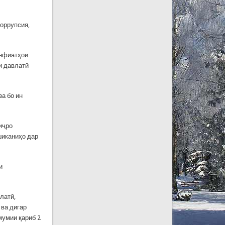
коррупсия,
анфиатҳои
и давлатӣ
а бо ин
иҷро
шиканиҳо дар
и
латӣ,
 ва дигар
мумии қариб 2