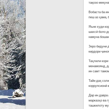
тақозо мекуна
Вобаста ба ин
пеш аз ҳама, 
Яъне худи ко
шахсӣ боло д
намуна бошан
Зеро бидуни 
кирдори ҷино
Таҳлили кори
менамоянд, д
ин самт тамо
Тайи даҳ сол
коррупсионӣ 
Дар ин давра
марказҳо ва г
ташкилоту му