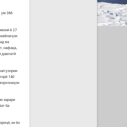
 ум 386
омонӣ ё 27
 маблағҳои
ад ва
т, нафақа,
и давлатӣ
лағгузории
торӣ 140
 корхонаҳои
ии зарари
бат ба
риҷӣ, ки бо