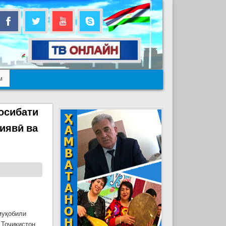
м
осибати
лиявӣ ва
муқобили
 Тоҷикистон