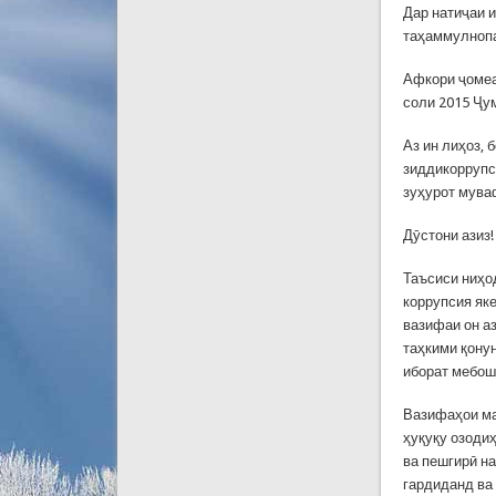
Дар натиҷаи 
таҳаммулнопа
Афкори ҷомеаи
соли 2015 Ҷу
Аз ин лиҳоз, 
зиддикоррупс
зуҳурот мува
Дӯстони азиз!
Таъсиси ниҳо
коррупсия як
вазифаи он а
таҳкими қону
иборат мебош
Вазифаҳои ма
ҳуқуқу озоди
ва пешгирӣ н
гардиданд ва