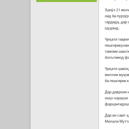
Ҳанӯз 21 июл
оид ба пурзӯр
гардида, дар
шуданд.
Ҷиҳати тақви
пешгирикунан
тамоми шаклҳ
боэътимод фа
Ҷиҳати ҳамоҳ
миллии муқов
ба пешгирии 
Дар даврони 
онҳо чораҳои
фарҳангидошт
Дар ин самт 
Милали Мутта