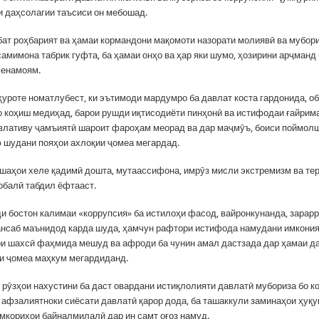
и даҳсолагии таъсиси он мебошад.
бат роҳбарият ва ҳамаи кормандони мақомоти назорати молиявӣ ва мубори
самимона табрик гуфта, ба ҳамаи онҳо ва ҳар яки шумо, ҳозирини арҷманд
менамоям.
ҳуроте номатлубест, ки эътимоди мардумро ба давлат коста гардонида, о
о коҳиш медиҳад, барои рушди иқтисодиёти пинҳонӣ ва истифодаи ғайрим
влативу ҷамъиятӣ шароит фароҳам меорад ва дар маҷмӯъ, боиси поймол
ф шудани пояҳои ахлоқии ҷомеа мегардад.
ешаҳои хеле қадимӣ дошта, мутаассифона, имрӯз мисли экстремизм ва те
обалӣ табдил ёфтааст.
ди бостон калимаи «коррупсия» ба истилоҳи фасод, вайронкунанда, зарар
нсаб маънидод карда шуда, ҳамчун рафтори истифода намудани имкони
и шахсӣ фаҳмида мешуд ва афроди ба чунин амал дастзада дар ҳамаи д
ли ҷомеа маҳкум мегардиданд.
з рӯзҳои нахустини ба даст овардани истиқлолияти давлатӣ мубориза бо к
 афзалиятноки сиёсати давлатӣ қарор дода, ба ташаккули заминаҳои ҳуқу
амкориҳои байналмилалӣ дар ин самт оғоз намуд.