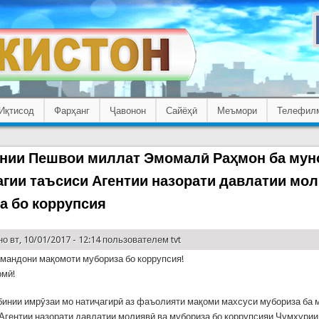
Иқтисод
Фарҳанг
Ҷавонон
Сайёҳӣ
Меъмори
Телефил
нии Пешвои миллат Эмомалӣ Раҳмон ба мун
лагии таъсиси Агентии назорати давлатии мо
а бо коррупсия
о вт, 10/01/2017 - 12:14 пользователем
tvt
мандони мақомоти мубориза бо коррупсия!
омӣ!
инии имрӯзаи мо натиҷагирӣ аз фаъолияти мақоми махсуси мубориза ба 
Агентии назорати давлатии молиявӣ ва мубориза бо коррупсияи Ҷумҳурии