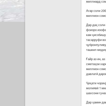
миллиард сом
Агар соли 200
миллион сомо
Дар даҳ соли
фоизро изофа
кам ҳисобишу
тасарруфи во
ҷубронпуливу
ташкил медиҳ
Ғайр аз ин, а
сметаҳои хар
миллион сомо
давлатӣ даро
Ҷиҳати чораҷ
молиявӣ 1 ми
шахсони гуна
Дар ҳамин да