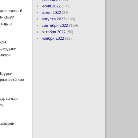
июня 2022
(172)
ҳои иловагӣ
июля 2022
(29)
я» қабул
августа 2022
(160)
 карда
сентября 2022
(169)
октября 2022
(50)
ноября 2022
(23)
ҳои
 намудани
инаҳои
 Шӯрои
 ҷамъиятӣ оид
д, ки дар
ву
Созмони