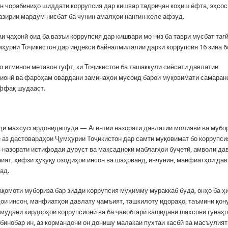
ин чорабиниҳо шиддати коррупсия дар кишвар тадриҷан коҳиш ёфта, эҳсос
зирии мардум нисбат ба чунин амалҳои нангин хеле афзуд.
 ҷаҳонӣ оид ба вазъи коррупсия дар кишвари мо низ ба таври мусбат тағ
мҳурии Тоҷикистон дар индекси байналмилалии дарки коррупсия 16 зина б
бо итминон метавон гуфт, ки Тоҷикистон ба ташаккули сиёсати давлатии
ионӣ ва фароҳам овардани заминаҳои мусоид барои муқовимати самарано
ффақ шудааст.
ди махсусгардонидашуда — Агентии назорати давлатии молиявӣ ва мубор
е аз дастовардҳои Ҷумҳурии Тоҷикистон дар самти муқовимат бо коррупси
з назорати истифодаи дуруст ва мақсадноки маблағҳои буҷетӣ, амволи да
ният, ҳифзи ҳуқуқу озодиҳои инсон ва шаҳрванд, инчунин, манфиатҳои дав
ад.
қомоти мубориза бар зидди коррупсия муҳимму мураккаб буда, онҳо ба 
ҳои инсон, манфиатҳои давлату ҷамъият, ташкилоту идораҳо, таъмини қон
амудани кирдорҳои коррупсионӣ ва ба ҷавобгарӣ кашидани шахсони гунаҳг
 бинобар ин, аз кормандони он донишу малакаи пухтаи касбӣ ва масъулия