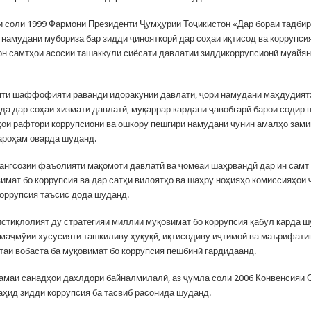
и соли 1999 Фармони Президенти Ҷумҳурии Тоҷикистон «Дар бораи тадбир
 намудани мубориза бар зидди ҷинояткорӣ дар соҳаи иқтисод ва коррупси
 он самтҳои асосии ташаккули сиёсати давлатии зиддикоррупсионӣ муайян
яти шаффофияти раванди идоракунии давлатӣ, ҷорӣ намудани маҳдудият
да дар соҳаи хизмати давлатӣ, муқаррар кардани ҷавобгарӣ барои содир
ои рафтори коррупсионӣ ва ошкору пешгирӣ намудани чунин амалҳо зам
роҳам оварда шуданд.
ангсозии фаъолияти мақомоти давлатӣ ва ҷомеаи шаҳрвандӣ дар ин самт
имат бо коррупсия ва дар сатҳи вилоятҳо ва шаҳру ноҳияҳо комиссияҳои
коррупсия таъсис дода шуданд.
истиқлолият ду стратегияи миллии муқовимат бо коррупсия қабул карда шу
 маҷмӯии хусусияти ташкиливу ҳуқуқӣ, иқтисодиву иҷтимоӣ ва маърифати
аи вобаста ба муқовимат бо коррупсия пешбинӣ гардидаанд.
ҳамаи санадҳои дахлдори байналмилалӣ, аз ҷумла соли 2006 Конвенсияи 
ҳид зидди коррупсия ба тасвиб расонида шуданд.