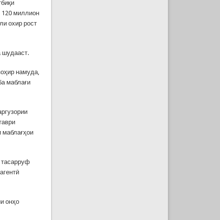
тбиқи
и 120 миллион
ли охир рост
а шудааст.
зоҳир намуда,
ба маблағи
аргузории
таври
и маблағҳои
ӣ тасарруф
агентӣ
ии онҳо