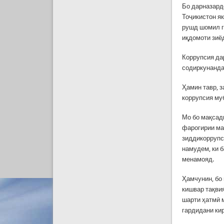
Бо дарназард
Тоҷикистон я
рушд шомил г
иқдомоти зиё
Коррупсия да
содиркунанда
Ҳамин тавр, 
коррупсия му
Мо бо мақсад
фарогирии ма
зиддикоррупс
намудем, ки 
менамояд.
Ҳамчунин, бо
кишвар тақви
шарти ҳатмӣ 
гардидани ки