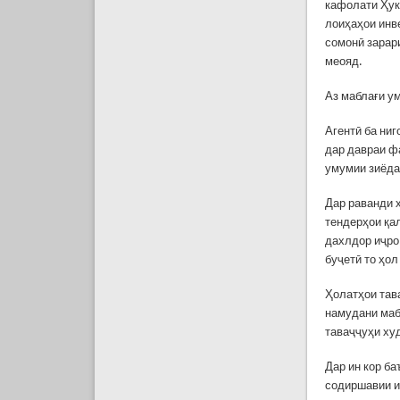
кафолати Ҳук
лоиҳаҳои инв
сомонӣ зарари
меояд.
Аз маблағи у
Агентӣ ба ни
дар давраи ф
умумии зиёда
Дар раванди 
тендерҳои қал
дахлдор иҷро
буҷетӣ то ҳол
Ҳолатҳои тав
намудани маб
таваҷҷуҳи худ
Дар ин кор б
содиршавии и