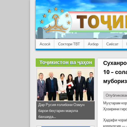
Асосӣ
Сохтори ТВТ
Ахбор
Сиёсат
Тоҷикистон ва ҷаҳон
Суханро
10 – со
мубориз
Опубликован
Муҳтарам кор
Дар Русия ғолибони Озмун
Ҳозирини гир
барои беҳтарин мақола
бахшида...
Ҳадафи чораб
коррупсия — 