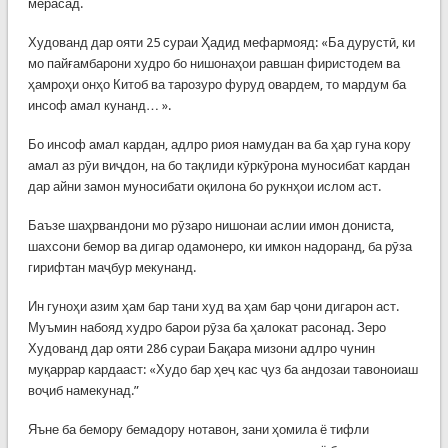
мерасад.
Худованд дар ояти 25 сураи Ҳадид мефармояд: «Ба дурустӣ, ки
мо пайғамбарони худро бо нишонаҳои равшан фиристодем ва
ҳамроҳи онҳо Китоб ва тарозуро фуруд овардем, то мардум ба
инсоф амал кунанд… ».
Бо инсоф амал кардан, адлро риоя намудан ва ба ҳар гуна кору
амал аз рӯи виҷдон, на бо тақлиди кӯркӯрона муносибат кардан
дар айни замон муносибати оқилона бо рукнҳои ислом аст.
Баъзе шаҳрвандони мо рӯзаро нишонаи аслии имон дониста,
шахсони бемор ва дигар одамонеро, ки имкон надоранд, ба рӯза
гирифтан маҷбур мекунанд.
Ин гуноҳи азим ҳам бар тани худ ва ҳам бар ҷони дигарон аст.
Муъмин набояд худро барои рӯза ба ҳалокат расонад. Зеро
Худованд дар ояти 286 сураи Бақара мизони адлро чунин
муқаррар кардааст: «Худо бар ҳеҷ кас ҷуз ба андозаи тавоноиаш
воҷиб намекунад.”
Яъне ба бемору бемадору нотавон, зани ҳомила ё тифли