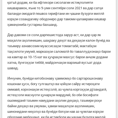
қатъӣ додам, ки ба ифтихори сисолагии истиқлолияти
кишварамон, яъне то 9-уми сентябри соли 2021 ва дар сатҳи
баланди омодагӣ пешвоз гирифтани ин ҷашни бузурги миллӣ
корҳои созандагиву ободониро дар тамоми қаламрави кишвар
ҳамаҷониба густариш бахшанд.
Дар давоми се соли дарпешистода зарур аст, ки дар ҳар як
маҳалли аҳолинишин, шаҳраку деҳот ва деҳаҳои калон бунёд ва
таъмиру азнавсозии муассисаҳои томактабӣ, мактабҳои
таҳсилоти умумӣ, марказҳои саломатӣ бо таваллудхонаҳо барои
на камтар аз 10-15 кат ва ҳуҷраҳои махсус барои анҷом додани
хатна, бунгоҳҳои тиббӣ, майдончаҳои варзишӣ вусъат дода
шавад.
Инчунин, бунёди китобхонаву ҳаммомҳо бо сартарошхонаву
кошонаи ҳусн, боғу гулгаштҳо ва ҷойҳои сайру истироҳати
оммавӣ, корхонаҳои истеҳсолӣ, аз ҷумла коргоҳҳои дӯзандагӣ,
истеҳсоли маснуоти ҳунарҳои мардумӣ, бо оби босифати
ошомиданӣ таъмин намудани аҳолии деҳаҳо, таъмири роҳи
байни деҳаҳо ва умуман, ҳамаи маҳалҳои аҳолинишин,
шинонидани ниҳолҳо ва бунёди боғҳои нав аз ҷумлаи корҳои
ободоние мебошанд, ки ба истиқболи ин ҷашни бузурги миллӣ