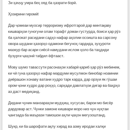
Зи ҳаҷҷу умра беҳ ояд ба ҳазрати борӣ.
Ҳозирини гиромӣ!
Дар ҷомеаи муосир терроризму ифротгароӣ дар минтақаву
кишварҳои гуногуни олам торафт доман густурда, боиси ҳар рӯз
ба ҳалокат расидани садҳо нафар аҳолии осоишта ва сарсону
овора шудани ҳазорҳо одамони бегуноҳ гардида, зуҳуроти
мазкур бар асари сиёсӣ намудани ислом ҳоло ба таҳдиди
бузурги ҷаҳонӣ табдил ёфтааст.
Мову шумо тавассути расонаҳои хабарӣ қариб ҳар рӯз мебинем,
ки чӣ гуна ҳазорҳо нафар мардуми мусулмон бинобар ноамнии
диёрашон хонаву ватани худро тарк карда, дар орзуи як гӯшаи
ором ҷони худро дар роҳҳо, сарҳади давлатҳои дигар ва баҳрҳо
аз даст медиҳанд.
Дидани чунин манзараҳои мудҳиш, хусусан, барои мо бисёр
дардовар аст. Чунки замоне кишвари моро низ чун нуқтаи
ҷангзада ба маърази тамошои аҳли ҷаҳон мегузоштанд.
Шукр, ки ба шарофати ақлу хирад ва азму иродаи халқи