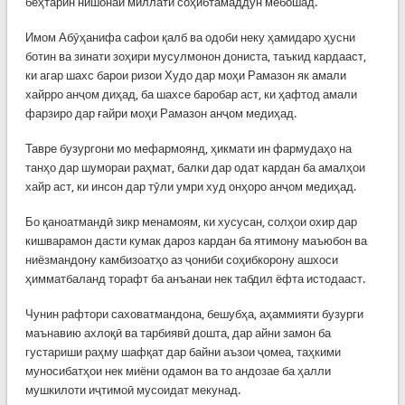
беҳтарин нишонаи миллати соҳибтамаддун мебошад.
Имом Абӯҳанифа сафои қалб ва одоби неку ҳамидаро ҳусни
ботин ва зинати зоҳири мусулмонон дониста, таъкид кардааст,
ки агар шахс барои ризои Худо дар моҳи Рамазон як амали
хайрро анҷом диҳад, ба шахсе баробар аст, ки ҳафтод амали
фарзиро дар ғайри моҳи Рамазон анҷом медиҳад.
Тавре бузургони мо мефармоянд, ҳикмати ин фармудаҳо на
танҳо дар шумораи раҳмат, балки дар одат кардан ба амалҳои
хайр аст, ки инсон дар тӯли умри худ онҳоро анҷом медиҳад.
Бо қаноатмандӣ зикр менамоям, ки хусусан, солҳои охир дар
кишварамон дасти кумак дароз кардан ба ятимону маъюбон ва
ниёзмандону камбизоатҳо аз ҷониби соҳибкорону ашхоси
ҳимматбаланд торафт ба анъанаи нек табдил ёфта истодааст.
Чунин рафтори саховатмандона, бешубҳа, аҳаммияти бузурги
маънавию ахлоқӣ ва тарбиявӣ дошта, дар айни замон ба
густариши раҳму шафқат дар байни аъзои ҷомеа, таҳкими
муносибатҳои нек миёни одамон ва то андозае ба ҳалли
мушкилоти иҷтимоӣ мусоидат мекунад.