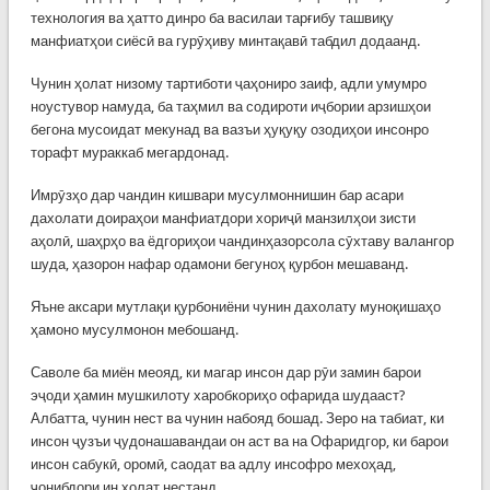
технология ва ҳатто динро ба василаи тарғибу ташвиқу
манфиатҳои сиёсӣ ва гурӯҳиву минтақавӣ табдил додаанд.
Чунин ҳолат низому тартиботи ҷаҳониро заиф, адли умумро
ноустувор намуда, ба таҳмил ва содироти иҷбории арзишҳои
бегона мусоидат мекунад ва вазъи ҳуқуқу озодиҳои инсонро
торафт мураккаб мегардонад.
Имрӯзҳо дар чандин кишвари мусулмоннишин бар асари
дахолати доираҳои манфиатдори хориҷӣ манзилҳои зисти
аҳолӣ, шаҳрҳо ва ёдгориҳои чандинҳазорсола сӯхтаву валангор
шуда, ҳазорон нафар одамони бегуноҳ қурбон мешаванд.
Яъне аксари мутлақи қурбониёни чунин дахолату муноқишаҳо
ҳамоно мусулмонон мебошанд.
Саволе ба миён меояд, ки магар инсон дар рӯи замин барои
эҷоди ҳамин мушкилоту харобкориҳо офарида шудааст?
Албатта, чунин нест ва чунин набояд бошад. Зеро на табиат, ки
инсон ҷузъи ҷудонашавандаи он аст ва на Офаридгор, ки барои
инсон сабукӣ, оромӣ, саодат ва адлу инсофро мехоҳад,
ҷонибдори ин ҳолат нестанд.