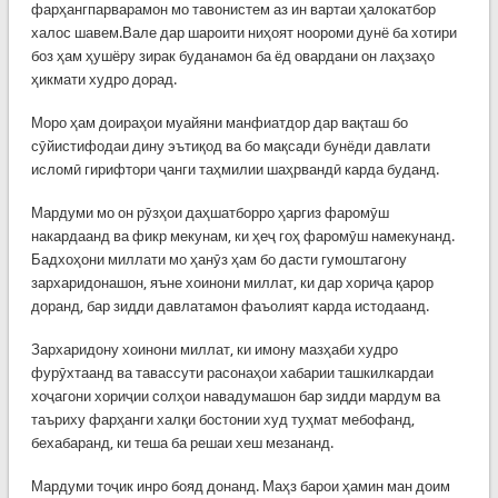
фарҳангпарварамон мо тавонистем аз ин вартаи ҳалокатбор
халос шавем.Вале дар шароити ниҳоят ноороми дунё ба хотири
боз ҳам ҳушёру зирак буданамон ба ёд овардани он лаҳзаҳо
ҳикмати худро дорад.
Моро ҳам доираҳои муайяни манфиатдор дар вақташ бо
сӯйистифодаи дину эътиқод ва бо мақсади бунёди давлати
исломӣ гирифтори ҷанги таҳмилии шаҳрвандӣ карда буданд.
Мардуми мо он рӯзҳои даҳшатборро ҳаргиз фаромӯш
накардаанд ва фикр мекунам, ки ҳеҷ гоҳ фаромӯш намекунанд.
Бадхоҳони миллати мо ҳанӯз ҳам бо дасти гумоштагону
зархаридонашон, яъне хоинони миллат, ки дар хориҷа қарор
доранд, бар зидди давлатамон фаъолият карда истодаанд.
Зархаридону хоинони миллат, ки имону мазҳаби худро
фурӯхтаанд ва тавассути расонаҳои хабарии ташкилкардаи
хоҷагони хориҷии солҳои навадумашон бар зидди мардум ва
таъриху фарҳанги халқи бостонии худ туҳмат мебофанд,
бехабаранд, ки теша ба решаи хеш мезананд.
Мардуми тоҷик инро бояд донанд. Маҳз барои ҳамин ман доим