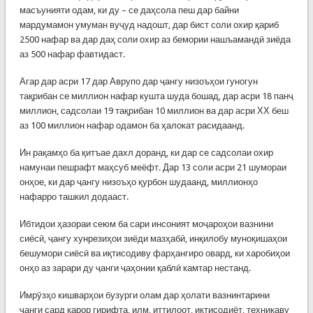
масъунияти одам, ки ду – се даҳсола пеш дар байни
мардумамон умуман вуҷуд надошт, дар бист соли охир қариб
2500 нафар ва дар даҳ соли охир аз бемории нашъамандӣ зиёда
аз 500 нафар фавтидаст.
Агар дар асри 17 дар Аврупо дар ҷангу низоъҳои гуногун
тақрибан се миллион нафар кушта шуда бошад, дар асри 18 панҷ
миллион, садсолаи 19 тақрибан 10 миллион ва дар асри ХХ беш
аз 100 миллион нафар одамон ба ҳалокат расидаанд.
Ин рақамҳо ба қитъае дахл доранд, ки дар се садсолаи охир
намунаи пешрафт маҳсуб меёфт. Дар 13 соли асри 21 шумораи
онҳое, ки дар ҷангу низоъҳо қурбон шудаанд, миллионҳо
нафарро ташкил додааст.
Ибтидои ҳазораи сеюм ба сари инсоният моҷароҳои вазнини
сиёсӣ, ҷангу хунрезиҳои зиёди мазҳабӣ, инқилобу муноқишаҳои
бешумори сиёсӣ ва иқтисодиву фарҳангиро овард, ки харобиҳои
онҳо аз зарари ду ҷанги ҷаҳонии қаблӣ камтар нестанд.
Имрӯзҳо кишварҳои бузурги олам дар ҳолати вазнинтарини
ҷанги сард қарор гирифта, илм, иттилоот, иқтисодиёт, техникаву