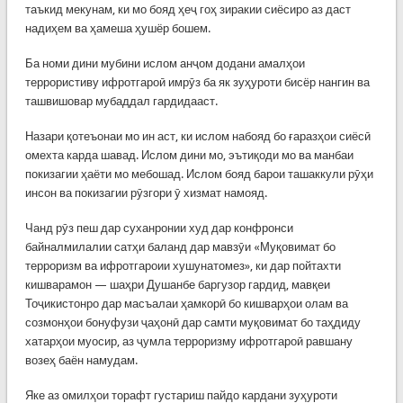
таъкид мекунам, ки мо бояд ҳеҷ гоҳ зиракии сиёсиро аз даст
надиҳем ва ҳамеша ҳушёр бошем.
Ба номи дини мубини ислом анҷом додани амалҳои
террористиву ифротгароӣ имрӯз ба як зуҳуроти бисёр нангин ва
ташвишовар мубаддал гардидааст.
Назари қотеъонаи мо ин аст, ки ислом набояд бо ғаразҳои сиёсӣ
омехта карда шавад. Ислом дини мо, эътиқоди мо ва манбаи
покизагии ҳаёти мо мебошад. Ислом бояд барои ташаккули рӯҳи
инсон ва покизагии рӯзгори ӯ хизмат намояд.
Чанд рӯз пеш дар суханронии худ дар конфронси
байналмилалии сатҳи баланд дар мавзӯи «Муқовимат бо
терроризм ва ифротгароии хушунатомез», ки дар пойтахти
кишварамон — шаҳри Душанбе баргузор гардид, мавқеи
Тоҷикистонро дар масъалаи ҳамкорӣ бо кишварҳои олам ва
созмонҳои бонуфузи ҷаҳонӣ дар самти муқовимат бо таҳдиду
хатарҳои муосир, аз ҷумла терроризму ифротгароӣ равшану
возеҳ баён намудам.
Яке аз омилҳои торафт густариш пайдо кардани зуҳуроти