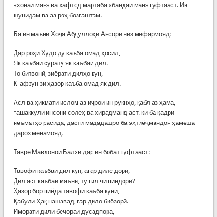
«хонаи ман» ва ҳафтод мартаба «бандаи ман» гуфтааст. Ин
шунидам ва аз роҳ бозгаштам.
Ба ин маънӣ Хоҷа Абдуллоҳи Ансорӣ низ мефармояд:
Дар роҳи Худо ду каъба омад ҳосил,
Як каъбаи сурату як каъбаи дил.
То битвонӣ, зиёрати дилҳо кун,
К-афзун зи ҳазор каъба омад як дил.
Асл ва ҳикмати ислом аз иҷрои ин рукнҳо, қабл аз ҳама,
ташаккули инсони солеҳ ва хирадманд аст, ки ба қадри
неъматҳо расида, дасти мададашро ба эҳтиёҷмандон ҳамеша
дароз менамояд.
Тавре Мавлонои Балхӣ дар ин бобат гуфтааст:
Тавофи каъбаи дил кун, агар диле дорӣ,
Дил аст каъбаи маънӣ, ту гил чӣ пиндорӣ?
Ҳазор бор пиёда тавофи каъба кунӣ,
Қабули Ҳақ нашавад, гар диле биёзорӣ.
Иморати дили бечораи дусадпора,