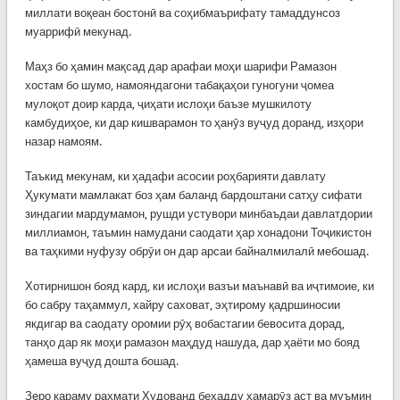
миллати воқеан бостонӣ ва соҳибмаърифату тамаддунсоз
муаррифӣ мекунад.
Маҳз бо ҳамин мақсад дар арафаи моҳи шарифи Рамазон
хостам бо шумо, намояндагони табақаҳои гуногуни ҷомеа
мулоқот доир карда, ҷиҳати ислоҳи баъзе мушкилоту
камбудиҳое, ки дар кишварамон то ҳанӯз вуҷуд доранд, изҳори
назар намоям.
Таъкид мекунам, ки ҳадафи асосии роҳбарияти давлату
Ҳукумати мамлакат боз ҳам баланд бардоштани сатҳу сифати
зиндагии мардумамон, рушди устувори минбаъдаи давлатдории
миллиамон, таъмин намудани саодати ҳар хонадони Тоҷикистон
ва таҳкими нуфузу обрӯи он дар арсаи байналмилалӣ мебошад.
Хотирнишон бояд кард, ки ислоҳи вазъи маънавӣ ва иҷтимоие, ки
бо сабру таҳаммул, хайру саховат, эҳтирому қадршиносии
якдигар ва саодату оромии рӯҳ вобастагии бевосита дорад,
танҳо дар як моҳи рамазон маҳдуд нашуда, дар ҳаёти мо бояд
ҳамеша вуҷуд дошта бошад.
Зеро караму раҳмати Худованд беҳадду ҳамарӯз аст ва муъмин