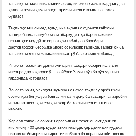
ташаккули ҷаҳони маънавии афроди ҷомеа хизмат кардаанд ва
ҳадафи аслии ҳамаи онҳо тарбияи инсони комил ва солеҳ
будааст.
Таҳлилҳо нишон медиҳанд, ки ҷаҳони бо суръати кайҳонӣ
тағйирёбанда ва муборизаи абарқудратҳо барои тақсими
неъматҳои моддӣ ва сарватҳои табиӣ дар баробари
дастовардҳои бесобиқа бисёр осебпазир гардида, зарари он ба
ташаккули дунёи маънавии инсон рӯ ба афзоиш мебошад.
Ин ҳолат вазъи зиндагии олитарин ҷавҳари офариниш, яъне
инсонро дар гаҳвораи ӯ — сайёраи Замин рӯз ба рӯз мушкил
гардонида истодааст.
Вобаста ба ин, мехоҳам шуморо бо баъзе таҳлилу арзёбиҳои
созмонҳои бонуфузи байналмилалӣ доир ба таъсири тағйирёбии
иқлим ва низоъҳои солҳои охир ба ҳаёти инсоният шинос
намоям.
Ҳар сол танҳо бо сабаби норасоии оби тозаи ошомиданӣ як
миллиону 400 ҳазор кӯдак азият кашида, ҳар дақиқа як кӯдаки
навзод аз бемориҳои сироятии вобаста ба норасоии оби тоза ва