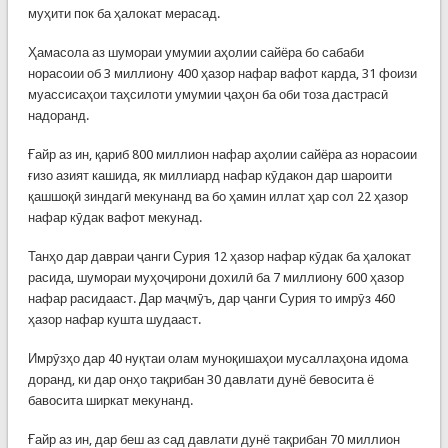
муҳити пок ба ҳалокат мерасад.
Ҳамасола аз шумораи умумии аҳолии сайёра бо сабаби
норасоии об 3 миллиону 400 ҳазор нафар вафот карда, 31 фоизи
муассисаҳои таҳсилоти умумии ҷаҳон ба оби тоза дастрасӣ
надоранд.
Ғайр аз ин, қариб 800 миллион нафар аҳолии сайёра аз норасоии
ғизо азият кашида, як миллиард нафар кӯдакон дар шароити
қашшоқӣ зиндагӣ мекунанд ва бо ҳамин иллат ҳар сол 22 ҳазор
нафар кӯдак вафот мекунад.
Танҳо дар давраи ҷанги Сурия 12 ҳазор нафар кӯдак ба ҳалокат
расида, шумораи муҳоҷирони дохилӣ ба 7 миллиону 600 ҳазор
нафар расидааст. Дар маҷмӯъ, дар ҷанги Сурия то имрӯз 460
ҳазор нафар кушта шудааст.
Имрӯзҳо дар 40 нуқтаи олам муноқишаҳои мусаллаҳона идома
доранд, ки дар онҳо тақрибан 30 давлати дунё бевосита ё
бавосита ширкат мекунанд.
Ғайр аз ин, дар беш аз сад давлати дунё тақрибан 70 миллион