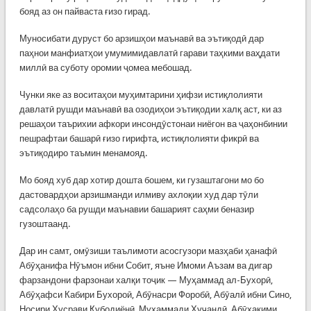
бояд аз он пайваста ғизо гирад.
Муносибати дуруст бо арзишҳои маънавӣ ва эътиқодӣ дар
паҳнои манфиатҳои умумимидавлатӣ гарави таҳкими ваҳдати
миллӣ ва суботу оромии ҷомеа мебошад.
Чунки яке аз воситаҳои муҳимтарини ҳифзи истиқлолияти
давлатӣ рушди маънавӣ ва озодиҳои эътиқодии халқ аст, ки аз
решаҳои таърихии афкори инсондӯстонаи ниёгон ва ҷаҳонбинии
пешрафтаи башарӣ ғизо гирифта, истиқлолияти фикрӣ ва
эътиқодиро таъмин менамояд.
Мо бояд хуб дар хотир дошта бошем, ки гузаштагони мо бо
дастовардҳои арзишманди илмиву ахлоқии худ дар тӯли
садсолаҳо ба рушди маънавии башарият саҳми беназир
гузоштаанд.
Дар ин самт, омӯзиши таълимоти асосгузори мазҳаби ҳанафӣ
Абӯҳанифа Нӯъмон ибни Собит, яъне Имоми Аъзам ва дигар
фарзандони фарзонаи халқи тоҷик — Муҳаммад ал-Бухорӣ,
Абӯҳафси Кабири Бухороӣ, Абӯнасри Форобӣ, Абӯалӣ ибни Сино,
Носири Хусрави Қубодиёнӣ, Муҳаммади Хуҷандӣ, Абӯҳакими