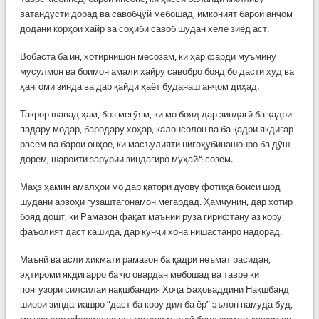
ватандӯстӣ дорад ва савобҷӯй мебошад, имконият барои анҷом
додани корҳои хайр ва соҳиби савоб шудан хеле зиёд аст.
Вобаста ба ин, хотирнишон месозам, ки ҳар фарди муъмину
мусулмон ва боимон амали хайру савобро бояд бо дасти худ ва
ҳангоми зинда ва дар қайди ҳаёт буданаш анҷом диҳад.
Такрор шавад ҳам, боз мегӯям, ки мо бояд дар зиндагӣ ба қадри
падару модар, бародару хоҳар, калонсолон ва ба қадри якдигар
расем ва барои онҳое, ки масъулияти нигоҳубинашонро ба дӯш
дорем, шароити зарурии зиндагиро муҳайё созем.
Маҳз ҳамин амалҳои мо дар қатори дуову фотиҳа боиси шод
шудани арвоҳи гузаштагонамон мегардад. Ҳамчунин, дар хотир
бояд дошт, ки Рамазон фақат маънии рӯза гирифтану аз кору
фаъолият даст кашида, дар кунҷи хона нишастанро надорад.
Маънӣ ва асли хикмати рамазон ба қадри неъмат расидан,
эҳтироми якдигарро ба ҷо овардан мебошад ва тавре ки
поягузори силсилаи нақшбандия Хоҷа Баҳоваддини Нақшбанд
шиори зиндагиашро ”даст ба кору дил ба ёр” эълон намуда буд,