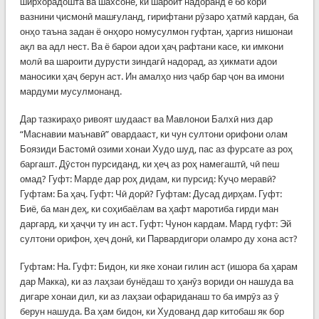
ширхорадошта ва шахсоне, ки шароит надоранд ё бо кори
вазнини ҷисмонӣ машғуланд, гирифтани рӯзаро ҳатмӣ кардан, ба
онҳо таъна задан ё онҳоро номусулмон гуфтан, ҳаргиз нишонаи
ақл ва адл нест. Ва ё барои адои ҳаҷ рафтани касе, ки имкони
молӣ ва шароити дурусти зиндагӣ надорад, аз ҳикмати адои
маносики ҳаҷ берун аст. Ин амалҳо низ ҷабр бар ҷон ва имони
мардуми мусулмонанд.
Дар тазкираҳо ривоят шудааст ва Мавлонои Балхӣ низ дар
“Маснавии маънавӣ” овардааст, ки чун султони орифони олам
Боязиди Бастомӣ озими хонаи Худо шуд, пас аз фурсате аз роҳ
баргашт. Дӯстон пурсиданд, ки ҳеҷ аз роҳ намегаштӣ, чӣ пеш
омад? Гуфт: Марде дар роҳ дидам, ки пурсид: Куҷо меравӣ?
Гуфтам: Ба ҳаҷ. Гуфт: Чӣ дорӣ? Гуфтам: Дусад дирҳам. Гуфт:
Биё, ба ман деҳ, ки соҳибаёлам ва ҳафт маротиба гирди ман
даргард, ки ҳаҷҷи ту ин аст. Гуфт: Чунон кардам. Мард гуфт: Эй
султони орифон, ҳеҷ донӣ, ки Парвардигори оламро ду хона аст?
Гуфтам: На. Гуфт: Бидон, ки яке хонаи гилин аст (ишора ба ҳарам
дар Макка), ки аз лаҳзаи бунёдаш то ҳанӯз вориди он нашуда ва
дигаре хонаи дил, ки аз лаҳзаи офариданаш то ба имрӯз аз ӯ
берун нашуда. Ва ҳам бидон, ки Худованд дар китобаш як бор