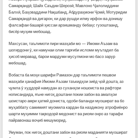
Самарқандӣ, Шайх Саъдии Шерозӣ, Мавлоно Ҷалолиддини
Балхӣ, Баҳоваддини Нақшбанд, Абдураҳмони Ҷомӣ, Мотуридии
Самарқандӣ ва дигарон, ки дар рушди илму ирфон ва донишу
фалсафаи башарӣ ҳиссаи арзишманду бебаҳс гузоштаанд,
бисёр муҳим мебошад.
Махсусан, таълимоти пири мазҳаби мо — Имоми Аъзам ва
шогирдони ӯ, ки намунаи олии тарғиби исломи муътадил ба
ҳисоб меравад, барои мардуми мусулмони мо басо зарур
мебошад.
Вобаста ба моҳи шарифи Рамазон дар таълимоти пешвои
мазҳаби ҳанафия Имоми Аъзам таъкидҳои зиёд ҷой дошта, аз
ҷумла ӯ худдорӣ намудан аз суханҳои ношоиста ва рафтори
нописандида, яъне нигоҳ доштани покии забон ва амалҳои
шоистаро амри ҳатмӣ дониста, одоби баланди муошират ва бо
муҳаббату самимият муомила кардан ба наздикону атрофиёнро
шарти муҳимми тақводорӣ медонист ва риояи онро аз тарафи
пайравонаш воҷиб мешуморид.
Умуман, пок нигоҳ доштани забон ва риояи маданияти муошират