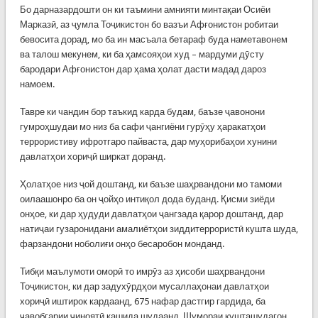
Бо дарназардошти он ки таъмини амнияти минтақаи Осиёи
Марказӣ, аз ҷумла Тоҷикистон бо вазъи Афғонистон робитаи
бевосита дорад, мо ба ин масъала бетараф буда наметавонем
ва талош мекунем, ки ба ҳамсояҳои худ – мардуми дӯсту
бародари Афғонистон дар ҳама ҳолат дасти мадад дароз
намоем.
Тавре ки чандин бор таъкид карда будам, баъзе ҷавонони
гумроҳшудаи мо низ ба сафи ҷангиёни гурӯҳу ҳаракатҳои
террористиву ифротгаро пайваста, дар муҳорибаҳои хунини
давлатҳои хориҷӣ ширкат доранд.
Ҳолатҳое низ ҷой доштанд, ки баъзе шаҳрвандони мо тамоми
оилаашонро ба он ҷойҳо интиқол дода буданд. Қисми зиёди
онҳое, ки дар ҳудуди давлатҳои ҷангзада қарор доштанд, дар
натиҷаи гузаронидани амалиётҳои зиддитеррористӣ кушта шуда,
фарзандони ноболиғи онҳо бесаробон монданд.
Тибқи маълумоти оморӣ то имрӯз аз ҳисоби шаҳрвандони
Тоҷикистон, ки дар задухӯрдҳои мусаллаҳонаи давлатҳои
хориҷӣ иштирок кардаанд, 675 нафар дастгир гардида, ба
ҷавобгарии ҷиноятӣ кашида шудаанд. Шумораи кушташудагон,