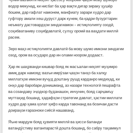
водор мекунад, ки нисбат ба ҳар вақти дигар зираку ҳушёр
бошем, дар ғафлат намонем, манфиату зарари худро дар
гуфтору амали хеш дуруст дарк кунем, ба қадри бузургтарин
неъмату дастовардҳои зиндагиамон – истиқлолияту озодӣ,
соҳибватаниву соҳибдавлатӣ, сулҳу оромӣ ва ваҳдати миллӣ
расем.
Зеро маҳз истиқлолияти давлатӣ ба мову шумо имкони зиндагии
озод, ором ва осударо дар ин олами ноором додааст.
Ҳар як шаҳрванди кишвар бояд як масъалаи ниҳоят муҳимро
амиқ дарк намояд: вазъи имрӯзаи ҷаҳон танҳо ба халқу
миллатҳое имкони вуҷуд доштану рушд карданро медиҳад, ки
онҳо дар баробари донишманд, аз назари технологӣ пешрафта
ва созандаву эҷодкор буданашон, инчунин, бояд сарҷамъу
муттаҳид бошанд, ҳадафҳои стратегии давлат, ҳастии миллати
худро дар ҳама ҳолат ҳифз карда тавонанд ва бозичаи дасти
доираҳои ғаразноки сиёсӣ нашаванд.
Яъне мардум бояд ҳувияти миллӣ ва ҳисси баланди
ватандӯстиву ватанпарастӣ дошта бошанд, бо сабру таҳаммул