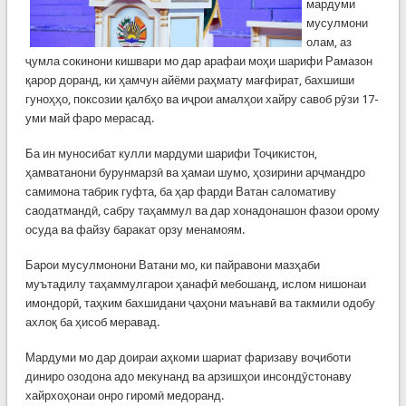
мардуми
мусулмони
олам, аз
ҷумла сокинони кишвари мо дар арафаи моҳи шарифи Рамазон
қарор доранд, ки ҳамчун айёми раҳмату мағфират, бахшиши
гуноҳҳо, поксозии қалбҳо ва иҷрои амалҳои хайру савоб рӯзи 17-
уми май фаро мерасад.
Ба ин муносибат кулли мардуми шарифи Тоҷикистон,
ҳамватанони бурунмарзӣ ва ҳамаи шумо, ҳозирини арҷмандро
самимона табрик гуфта, ба ҳар фарди Ватан саломативу
саодатмандӣ, сабру таҳаммул ва дар хонадонашон фазои орому
осуда ва файзу баракат орзу менамоям.
Барои мусулмонони Ватани мо, ки пайравони мазҳаби
муътадилу таҳаммулгарои ҳанафӣ мебошанд, ислом нишонаи
имондорӣ, таҳким бахшидани ҷаҳони маънавӣ ва такмили одобу
ахлоқ ба ҳисоб меравад.
Мардуми мо дар доираи аҳкоми шариат фаризаву воҷиботи
диниро озодона адо мекунанд ва арзишҳои инсондӯстонаву
хайрхоҳонаи онро гиромӣ медоранд.