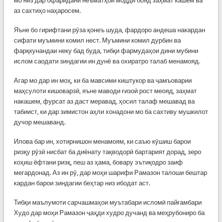
мо низ дар офаридани неъматҳои моддӣ бояд заҳмат кашем ва
аз сахтиҳо наҳаросем.
Яъне бо гирифтани рӯза қонеъ шуда, фардоро андеша накардан
сифати муъмини комил нест. Муъмини комил дурбин ва
фарқкунандаи неку бад буда, тибқи фармудаҳои дини мубини
ислом саодати зиндагии ин дунё ва охиратро талаб менамояд.
Агар мо дар ин моҳ, ки ба мавсими киштукор ва ҷамъоварии
маҳсулоти кишоварзӣ, яъне маводи ғизоӣ рост меояд, заҳмат
накашем, фурсат аз даст меравад, ҳосил талаф мешавад ва
табиист, ки дар зимистон аҳли хонадони мо ба сахтиву мушкилот
дучор мешаванд.
Илова бар ин, хотирнишон менамоям, ки саъю кӯшиш барои
ризқу рӯзӣ нисбат ба диёнату тақводорӣ бартарият дорад, зеро
коҳиш ёфтани ризқ, пеш аз ҳама, бовару эътиқодро заиф
мегардонад. Аз ин рӯ, дар моҳи шарифи Рамазон талоши бештар
кардан барои зиндагии беҳтар низ ибодат аст.
Тибқи маълумоти сарчашмаҳои муътабари исломӣ пайғамбари
Худо дар моҳи Рамазон ҷаҳди худро дучанд ва меҳрубониро ба