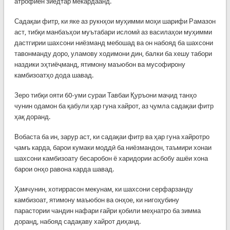
атрофиён зиёдтар мекардаанд.
Садақаи фитр, ки яке аз рукнҳои муҳимми моҳи шарифи Рамазон
аст, тибқи манбаъҳои муътабари исломӣ аз василаҳои муҳимми
дастгирии шахсони ниёзманд мебошад ва он набояд ба шахсони
тавонманду доро, уламову ходимони дин, балки ба хешу табори
наздики эҳтиёҷманд, ятимону маъюбон ва мусофирону
камбизоатҳо дода шавад.
Зеро тибқи ояти 60-уми сураи Тавбаи Қуръони маҷид танҳо
чунин одамон ба қабули ҳар гуна хайрот, аз ҷумла садақаи фитр
ҳақ доранд.
Вобаста ба ин, зарур аст, ки садақаи фитр ва ҳар гуна хайротро
ҷамъ карда, барои кумаки моддӣ ба ниёзмандон, таъмири хонаи
шахсони камбизоату бесаробон ё харидории асбобу ашёи хона
барои онҳо равона карда шавад.
Ҳамчунин, хотиррасон мекунам, ки шахсони серфарзанду
камбизоат, ятимону маъюбон ва онҳое, ки нигоҳубину
парастории чандин нафари ғайри қобили меҳнатро ба зимма
доранд, набояд садақаву хайрот диҳанд.