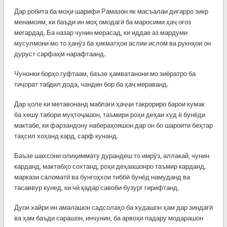
Дар робита ба моҳи шарифи Рамазон як масъалаи дигарро зикр
менамоям, ки баъди ин моҳ омодагӣ ба маросими ҳаҷ оғоз
мегардад. Ба назар чунин мерасад, ки иддае аз мардуми
мусулмони мо то ҳанӯз ба ҳикматҳои аслии ислом ва рукнҳои он
дуруст сарфаҳм нарафтаанд.
Чунонки борҳо гуфтаам, баъзе ҳамватанони мо зиёратро ба
тиҷорат табдил дода, чандин бор ба ҳаҷ мераванд.
Дар ҳоле ки метавонанд маблағи ҳаҷҷи такрориро барои кумак
ба хешу табори муҳтоҷашон, таъмири роҳи деҳаи худ ё бунёди
мактабе, ки фарзандону набераҳояшон дар он бо шароити беҳтар
таҳсил хоҳанд кард, сарф кунанд.
Баъзе шахсони олиҳиммату дурандеш то имрӯз, аллакай, чунин
карданд, мактабҳо сохтанд, роҳи деҳаашонро таъмир карданд,
маркази саломатӣ ва бунгоҳхои тиббӣ бунёд намуданд ва
тасаввур кунед, ки чӣ қадар савоби бузург гирифтанд.
Дуои хайри ин амалашон садсолаҳо ба худашон ҳам дар зиндагӣ
ва ҳам баъди сарашон, инчунин, ба арвоҳи падару модарашон