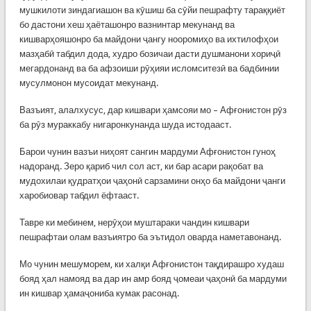
мушкилоти зиндагиашон ва кӯшиш ба сӯйи пешрафту тараққиёт
бо дастони хеш ҳаёташонро вазнинтар мекунанд ва
кишварҳояшонро ба майдони ҷангу нооромиҳо ва ихтилофҳои
мазҳабӣ табдил дода, худро бозичаи дасти душманони хориҷӣ
мегардонанд ва ба афзоиши рӯҳияи исломситезӣ ва бадбинии
мусулмонон мусоидат мекунанд.
Вазъият, алалхусус, дар кишвари ҳамсояи мо – Афғонистон рӯз
ба рӯз мураккабу нигаронкунанда шуда истодааст.
Барои чунин вазъи ниҳоят сангин мардуми Афғонистон гуноҳ
надоранд. Зеро қариб чил сол аст, ки бар асари рақобат ва
мудохилаи қудратҳои ҷаҳонӣ сарзамини онҳо ба майдони ҷанги
харобиовар табдил ёфтааст.
Тавре ки мебинем, нерӯҳои муштараки чандин кишвари
пешрафтаи олам вазъиятро ба эътидол оварда наметавонанд.
Мо чунин мешуморем, ки халқи Афғонистон тақдирашро худаш
бояд ҳал намояд ва дар ин амр бояд ҷомеаи ҷаҳонӣ ба мардуми
ин кишвар ҳамаҷониба кумак расонад.