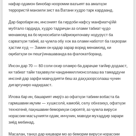
нафар одамон бинобар нооромии вазъият ва амалҳои
террористӣ манзили зист ва Ватани худро тарк кардаанд.
Дар баробари ин, инсоният ба гирдоби нафсу манфиатҷӯйӣ
мубтало гардида, худро тадриҷан аз олами табиат ҷудо
менамояд ва бо муносибати ғайриоқилонаву нодуруст ба
сарватҳои табиӣ, аз ҷумла обу хок ва олами наботот ба гаҳвораи
ҳастии худ — Замин он қадар зарар ворид менамояд, ки
оқибатҳои он пешгӯинашаванда ва фалокатборанд.
Инсон дар 70 — 80 соли охир оламро ба дараҷае тағйир додааст,
ки табиат тайи таҳаввули чандинмиллионсолааш ва тамаддуни
инсонӣ дар зарфи мавҷудияти беш аз даҳҳазорсолааш чунин
дигаргуниро надидааст.
Илова бар ин, башарият имрӯз аз офатҳои табиии вобаста ба
гармшавии иқлим — хушксолӣ, камобӣ, селу обхезиҳо, офатҳои
техногенӣ, паҳншавии бемориҳои сироятӣ, аз ҷумла вируси
норасоии масъунияти одам, инчунин, маводи мухаддир зарари
зиёд мебинад.
Масалан, танҳо дар кишвари мо аз бемории вируси норасоии