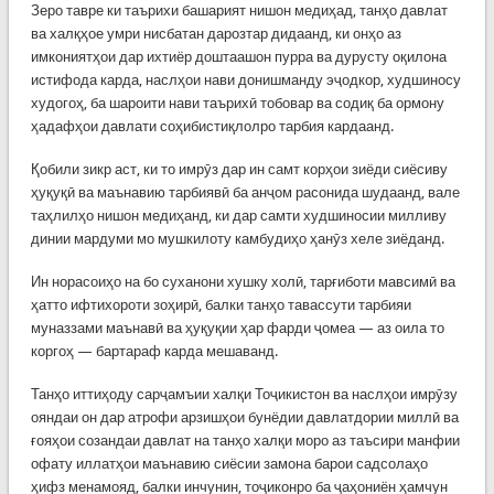
Зеро тавре ки таърихи башарият нишон медиҳад, танҳо давлат
ва халқҳое умри нисбатан дарозтар дидаанд, ки онҳо аз
имкониятҳои дар ихтиёр доштаашон пурра ва дурусту оқилона
истифода карда, наслҳои нави донишманду эҷодкор, худшиносу
худогоҳ, ба шароити нави таърихӣ тобовар ва содиқ ба ормону
ҳадафҳои давлати соҳибистиқлолро тарбия кардаанд.
Қобили зикр аст, ки то имрӯз дар ин самт корҳои зиёди сиёсиву
ҳуқуқӣ ва маънавию тарбиявӣ ба анҷом расонида шудаанд, вале
таҳлилҳо нишон медиҳанд, ки дар самти худшиносии милливу
динии мардуми мо мушкилоту камбудиҳо ҳанӯз хеле зиёданд.
Ин норасоиҳо на бо суханони хушку холӣ, тарғиботи мавсимӣ ва
ҳатто ифтихороти зоҳирӣ, балки танҳо тавассути тарбияи
муназзами маънавӣ ва ҳуқуқии ҳар фарди ҷомеа — аз оила то
коргоҳ — бартараф карда мешаванд.
Танҳо иттиҳоду сарҷамъии халқи Тоҷикистон ва наслҳои имрӯзу
ояндаи он дар атрофи арзишҳои бунёдии давлатдории миллӣ ва
ғояҳои созандаи давлат на танҳо халқи моро аз таъсири манфии
офату иллатҳои маънавию сиёсии замона барои садсолаҳо
ҳифз менамояд, балки инчунин, тоҷиконро ба ҷаҳониён ҳамчун