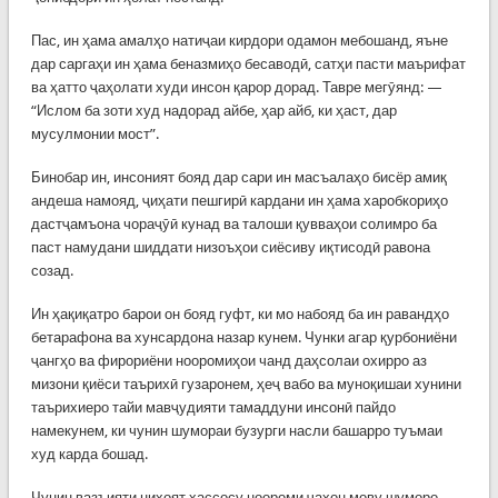
Пас, ин ҳама амалҳо натиҷаи кирдори одамон мебошанд, яъне
дар саргаҳи ин ҳама беназмиҳо бесаводӣ, сатҳи пасти маърифат
ва ҳатто ҷаҳолати худи инсон қарор дорад. Тавре мегӯянд: —
“Ислом ба зоти худ надорад айбе, ҳар айб, ки ҳаст, дар
мусулмонии мост”.
Бинобар ин, инсоният бояд дар сари ин масъалаҳо бисёр амиқ
андеша намояд, ҷиҳати пешгирӣ кардани ин ҳама харобкориҳо
дастҷамъона чораҷӯӣ кунад ва талоши қувваҳои солимро ба
паст намудани шиддати низоъҳои сиёсиву иқтисодӣ равона
созад.
Ин ҳақиқатро барои он бояд гуфт, ки мо набояд ба ин равандҳо
бетарафона ва хунсардона назар кунем. Чунки агар қурбониёни
ҷангҳо ва фирориёни нооромиҳои чанд даҳсолаи охирро аз
мизони қиёси таърихӣ гузаронем, ҳеҷ вабо ва муноқишаи хунини
таърихиеро тайи мавҷудияти тамаддуни инсонӣ пайдо
намекунем, ки чунин шумораи бузурги насли башарро туъмаи
худ карда бошад.
Чунин вазъияти ниҳоят ҳассосу ноороми ҷаҳон мову шуморо