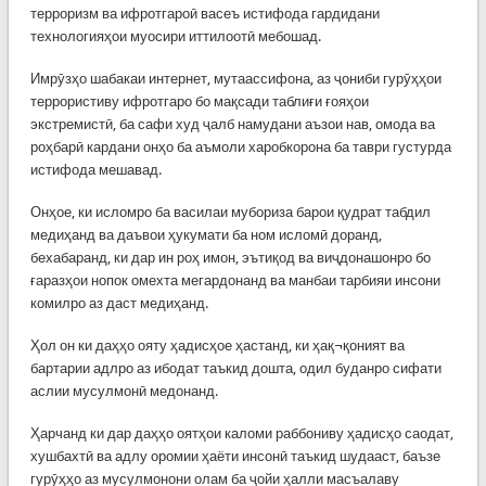
терроризм ва ифротгароӣ васеъ истифода гардидани
технологияҳои муосири иттилоотӣ мебошад.
Имрӯзҳо шабакаи интернет, мутаассифона, аз ҷониби гурӯҳҳои
террористиву ифротгаро бо мақсади таблиғи ғояҳои
экстремистӣ, ба сафи худ ҷалб намудани аъзои нав, омода ва
роҳбарӣ кардани онҳо ба аъмоли харобкорона ба таври густурда
истифода мешавад.
Онҳое, ки исломро ба василаи мубориза барои қудрат табдил
медиҳанд ва даъвои ҳукумати ба ном исломӣ доранд,
бехабаранд, ки дар ин роҳ имон, эътиқод ва виҷдонашонро бо
ғаразҳои нопок омехта мегардонанд ва манбаи тарбияи инсони
комилро аз даст медиҳанд.
Ҳол он ки даҳҳо ояту ҳадисҳое ҳастанд, ки ҳақ¬қоният ва
бартарии адлро аз ибодат таъкид дошта, одил буданро сифати
аслии мусулмонӣ медонанд.
Ҳарчанд ки дар даҳҳо оятҳои каломи раббониву ҳадисҳо саодат,
хушбахтӣ ва адлу оромии ҳаёти инсонӣ таъкид шудааст, баъзе
гурӯҳҳо аз мусулмонони олам ба ҷойи ҳалли масъалаву