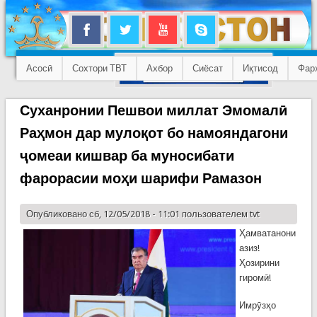
Асосӣ
Сохтори ТВТ
Ахбор
Сиёсат
Иқтисод
Фар
Суханронии Пешвои миллат Эмомалӣ
Раҳмон дар мулоқот бо намояндагони
ҷомеаи кишвар ба муносибати
фарорасии моҳи шарифи Рамазон
Опубликовано сб, 12/05/2018 - 11:01 пользователем
tvt
Ҳамватанони
азиз!
Ҳозирини
гиромӣ!
Имрӯзҳо