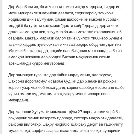
Дар баробари ин, бо итминони комил изҳор медорам, ки дар ин
моҳи муборак хизматчиёни давлатӣ, соҳибкорону тоҷирон,
ходимони дин ва умуман, ҳамаи шахсоне, ки имкони мусоиди
моддӣ ё ба гуфтаи халқамон “дасти хайр” доранд, дар анҷом
додани амалҳои нек, аз ҷумла ба ягон маҳалли аҳолинишин об
овардан, мактаб, маркази саломатӣ ё бунгоҳи тиббиеро бунёд ё
таъмир кардан, пуле сохтан ё қитъаи роҳеро обод намудан низ
кӯшиши бештар карда, соҳиби савоби ҷория мешаванд ва бо ин
амалҳои некашон дар ободии Ватани маҳбубамон саҳми
арзишманди худро мегузоранд.
Дар замонҳои гузашта дар байни мардуми мо, алалхусус,
шахсони доро таомули савобе буд, ки дар биёбон ва роҳҳои
корвонгузар чоҳи об меканданд, корвонсаройҳо месохтанд ва бо
чунин амали худ мушкили роҳгузару мусофиронро осон
мекарданд.
Дар ҷаласаи Ҳукумати мамлакат рӯзи 27 апрели соли ҷорӣ ба
роҳбарони ҳамаи вазорату идораҳо, сохтору мақомоти давлатӣ,
раисони вилоятҳо, шаҳру ноҳияҳо, шаҳраку деҳот ва ташкилоту
муассисаҳо, сарфи назар аз шакли моликияти онҳо, супориши