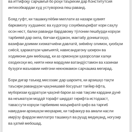
ва иттифоқу сарҷамъӣ бо роҳи таърихии дар Конститутсия
интихобкардаи худ устуворона пеш раванд.
Бояд гуфт, ки ташаккулёбии миллати аз назари ҳувият
баркамолу худшинос ва худогоҳу соҳибмаърифат кори саҳлу
осон нест, балки раванди бардавому тӯлонии пешбурди корҳои
тарбиявӣ дар оила, боғчаи кӯдакон, мактабу донишгоҳҳо,
вазифаи доимии хизматчиёни давлатӣ, зиёиёну олимон, ҳизбҳои
сиёсӣ, ҳаракатҳои ҷамъиятӣ, нависандагону шоирон ва
ходимони дин мебошад, ки аз ормонҳои ҳазорсолаи халқи
озодихоҳи мо, нияти неки мардуми ватандӯстамон ва хазинаи
бузурги маънавии ниёгони некномамон сарчашма мегирад.
Бори дигар таъкид месозам: дар шароите, ки арзишҳо таҳти
таъсири равандҳои ҷаҳонишавӣ босуръат тағйир ёфта,
муборизаи қудратҳои ҷаҳонӣ барои аз нав тақсим кардани дунё
ва неъматҳои моддӣ торафт шиддат гирифта истодааст,
тавассути корҳои тарбиявию маърифатӣ ҳифз ва тарғиб
намудани арзишҳои меҳварие, ки тафаккур ва амали насли
имрӯзу фардои миллатро ташаккул ва рушд медиҳанд, ногузир
ва ҳатмӣ мебошад.