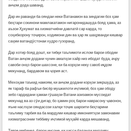
анҷом дода шаванд.
Дар ин раванди ба ояндаи неки Ватанамон ва зиндагии боз ҳам
беҳтари сокинони мамлакатамон нигаронидашуда бояд ҳама, аз
аъзои Ҳукумат ва хизматчиёни давлатӣ сар карда, то
соҳибкорону тоҷирон, ходимони дин ва ҳар як шаҳрванди кишвар
саҳми ватандӯстонаи худро гузоранд.
Дар хотир бояд дошт, ки тибқи таълимоти ислом барои ободии
Ватан анҷом додани чунин амалҳои хайр низ ибодат буда, аҷру
савоби онҳо барои шахсоне, ки ба корҳои неку савоб иқдом
мекунанд, бардавом ва ҷория аст.
Мехоҳам таъкид намоям, ки анҷом додани корҳои зикршуда, аз
як тараф ба рафъи бисёр мушкилоти иҷтимоӣ, боз ҳам ободу
зебо гардидани ҳамаи гӯшаҳои Ватани азизамон мусоидат
мекунад ва аз сӯи дигар, бо ҳамин роҳ барои наврасону ҷавонон,
яъне наслҳои ояндасози халқи тоҷик шароити беҳтарини
таълиму тарбия ва ба мардуми кишвар имкониятҳои замонавии
хизматрасонии тиббиву иҷтимоӣ муҳайё карда мешаванд.
Тавре мебинед, барои инсоне, ки ҳисси баланди милливу