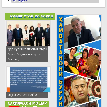
последняя »
Тоҷикистон ва ҷаҳон
Дар Русия ғолибони Озмун
барои беҳтарин мақола
бахшида...
ИҚТИБОС АЗ ПАЁМ