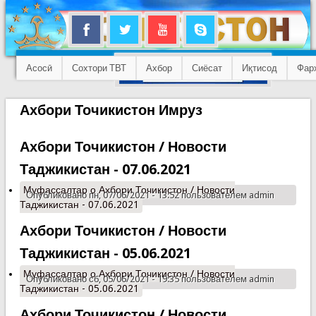
Асосӣ
Сохтори ТВТ
Ахбор
Сиёсат
Иқтисод
Фар
Ахбори Точикистон Имруз
Ахбори Точикистон / Новости
Таджикистан - 07.06.2021
Муфассалтар
о Ахбори Точикистон / Новости
Опубликовано пн, 07/06/2021 - 13:52 пользователем
admin
Таджикистан - 07.06.2021
Ахбори Точикистон / Новости
Таджикистан - 05.06.2021
Муфассалтар
о Ахбори Точикистон / Новости
Опубликовано сб, 05/06/2021 - 19:35 пользователем
admin
Таджикистан - 05.06.2021
Ахбори Точикистон / Новости