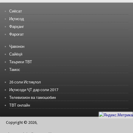
Сиёсат
Иқтисод
Фарҳанг
Фароғат
Ҷавонон
Сайёҳӣ
Таърихи ТВТ
Тамос
26 соли Истиқлол
Иқтисоди ҶТ дар соли 2017
Телевизион ва тамошобин
ТВТ онлайн
Copyright © 2026,