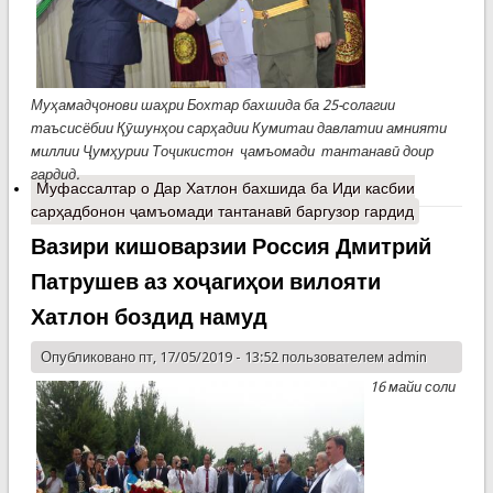
Муҳамадҷонови шаҳри Бохтар бахшида ба 25-солагии
таъсисёбии Қӯшунҳои сарҳадии Кумитаи давлатии амнияти
миллии Ҷумҳурии Тоҷикистон ҷамъомади тантанавӣ доир
гардид.
Муфассалтар
о Дар Хатлон бахшида ба Иди касбии
сарҳадбонон ҷамъомади тантанавӣ баргузор гардид
Вазири кишоварзии Россия Дмитрий
Патрушев аз хоҷагиҳои вилояти
Хатлон боздид намуд
Опубликовано пт, 17/05/2019 - 13:52 пользователем
admin
16 майи соли