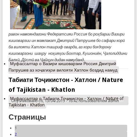
равон намояндагони Федератсияи Россия бо роҳбарии Вазири
кишоварзии ин мамлакат Дмитрий Патрушев бо сафари корӣ
ба вилояти Хатлон ташриф оварда, аз кори боғдорону
кишоварзони шаҳру ноҳияҳои Бохтар, Кушониён, Ҷалолиддини
Балхӣ, Дӯстӣ ва Ҷайҳун дидан намуданд.
Муфассалтар
о Вазири кишоварзии Россия Дмитрий
Патрушев аз хоҷагиҳои вилояти Хатлон боздид намуд
Табиати Тоҷикистон - Хатлон / Nature
of Tajikistan - Khatlon
Муфассалтар
о Табиати Тоҷикистон - Хатлон / Nature of
Опубликовано сб, 13/04/2019 - 16:42 пользователем
admin
Tajikistan - Khatlon
Страницы
1
2