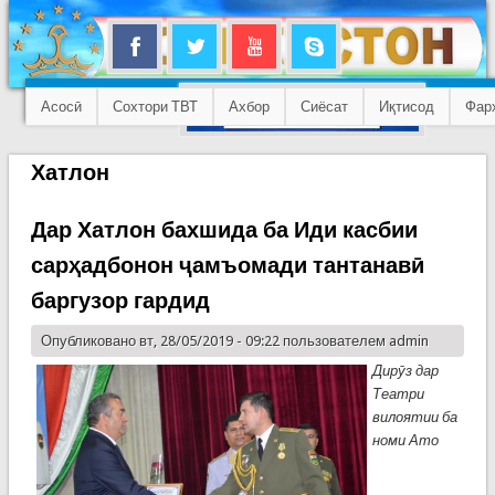
Асосӣ
Сохтори ТВТ
Ахбор
Сиёсат
Иқтисод
Фар
Хатлон
Дар Хатлон бахшида ба Иди касбии
сарҳадбонон ҷамъомади тантанавӣ
баргузор гардид
Опубликовано вт, 28/05/2019 - 09:22 пользователем
admin
Дирӯз дар
Театри
вилоятии ба
номи Ато