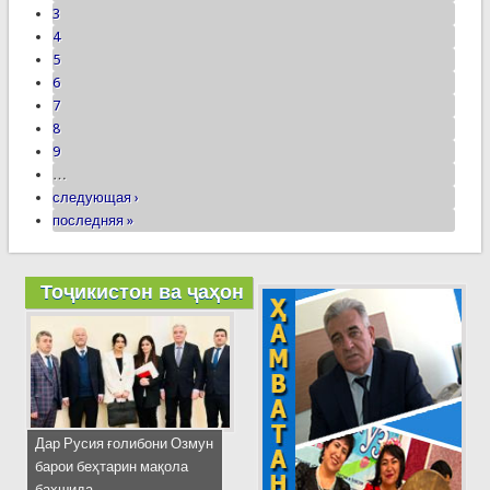
3
4
5
6
7
8
9
…
следующая ›
последняя »
Тоҷикистон ва ҷаҳон
Дар Русия ғолибони Озмун
барои беҳтарин мақола
бахшида...