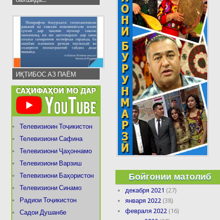
ИҚТИБОС АЗ ПАЁМ
Телевизиоин Тоҷикистон
Телевизиони Сафина
Телевизиони Ҷаҳоннамо
Телевизиони Варзиш
Бойгонии матолиб
Телевизиони Баҳористон
Телевизиони Синамо
декабря 2021
(27)
Радиои Тоҷикистон
января 2022
(38)
февраля 2022
(16)
Садои Душанбе