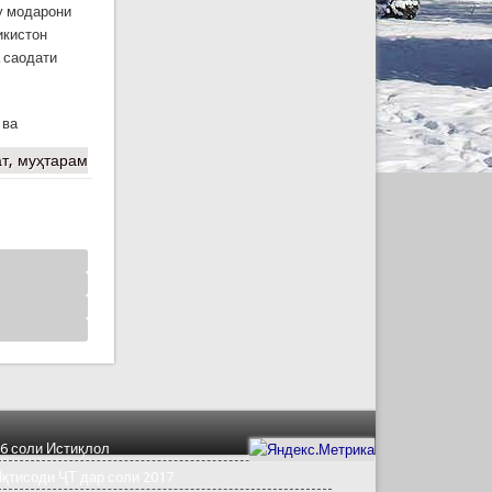
у модарони
икистон
а саодати
 ва
т, муҳтарам
6 соли Истиқлол
қтисоди ҶТ дар соли 2017