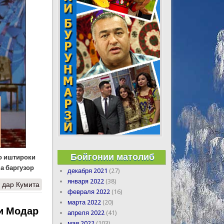
Бойгонии матолиб
бо иштироки
а баргузор
декабря 2021
(27)
января 2022
(38)
 дар Кумита
февраля 2022
(16)
марта 2022
(20)
и Модар
апреля 2022
(41)
мая 2022
(103)