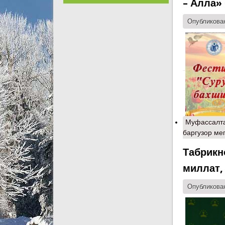
– Алла»
Опубликован
Муфассалт
баргузор ме
Табрикн
миллат,
Опубликован