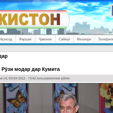
Иқтисод
Фарҳанг
Ҷавонон
Сайёҳӣ
Меъмори
Телефил
дар
 Рӯзи модар дар Кумита
о сб, 05/03/2022 - 15:42 пользователем
admin