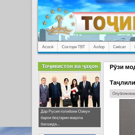
Асосӣ
Сохтори ТВТ
Ахбор
Сиёсат
Тоҷикистон ва ҷаҳон
Рӯзи мо
Таҷлили
Опубликован
Дар Русия ғолибони Озмун
барои беҳтарин мақола
бахшида...