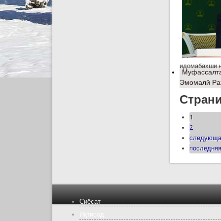
идомабахши н
Муфассалт
Эмомалӣ Ра
Стран
1
2
следующа
последняя
Сиёсат
Иқтисод