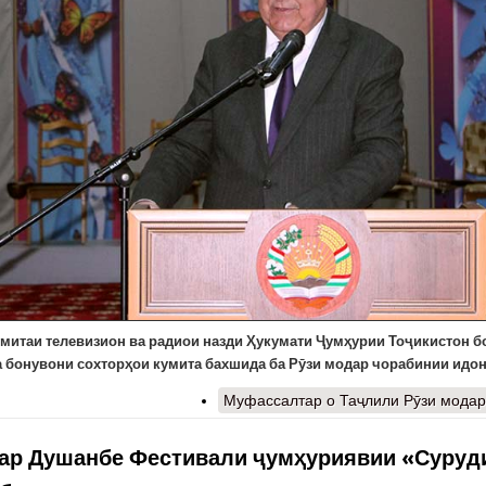
умитаи телевизион ва радиои назди Ҳукумати Ҷумҳурии Тоҷикистон 
а бонувони сохторҳои кумита бахшида ба Рӯзи модар чорабинии идон
Муфассалтар
о Таҷлили Рӯзи модар
дар Душанбе Фестивали ҷумҳуриявии «Суруд