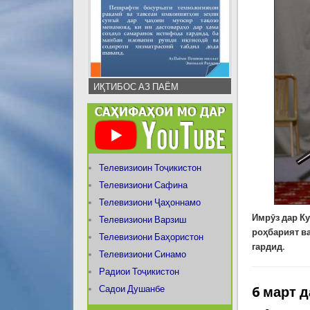
ИҚТИБОС АЗ ПАЁМ
Телевизиоин Тоҷикистон
Телевизиони Сафина
Телевизиони Ҷаҳоннамо
Имрӯз дар К
Телевизиони Варзиш
роҳбарият в
Телевизиони Баҳористон
гардид.
Телевизиони Синамо
Радиои Тоҷикистон
Садои Душанбе
6 март 