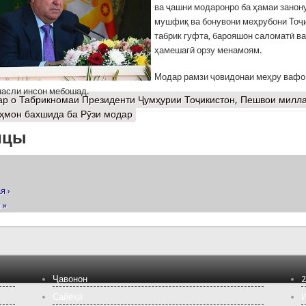
ва ҷашни модаронро ба ҳамаи занон
мушфиқ ва бонувони меҳрубони Тоҷ
табрик гуфта, барояшон саломатӣ в
ҳамешагӣ орзу менамоям.
Модар рамзи ҷовидонаи меҳру вафо
асли инсон мебошад.
ар
о Табрикномаи Президенти Ҷумҳурии Тоҷикистон, Пешвои милла
ҳмон бахшида ба Рӯзи модар
ицы
я ›
 »
Ҷавонон
2
Сайёҳӣ
И