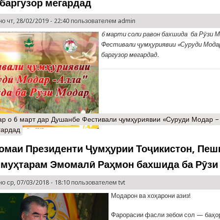
 баргузор мегардад
о чт, 28/02/2019 - 22:40 пользователем
admin
6 марти соли равон бахшида ба Рӯзи 
Фестивали ҷумҳуриявии «Суруди Модар
баргузор мегардад.
ар
о 6 март дар Душанбе Фестивали ҷумҳуриявии «Суруди Модар –
гардад
омаи Президенти Ҷумҳурии Тоҷикистон, Пеш
 муҳтарам Эмомалӣ Раҳмон бахшида ба Рӯзи
о ср, 07/03/2018 - 18:10 пользователем
tvt
Модарон ва хоҳарони азиз!
Фарорасии фасли зебои сол — баҳ