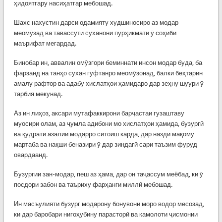
ҳидоятгару насиҳатгар мебошад.
Шахс нахустин дарси одамияту худшиносиро аз модар
меомӯзад ва тавассути суханони пурҳикмати ӯ соҳиби
маърифат мегардад.
Бинобар ин, аввалин омӯзгори беминнати инсон модар буда, ба
фарзанд на танҳо сухан гуфтанро меомӯзонад, балки беҳтарин
амалу рафтор ва адабу хислатҳои ҳамидаро дар зеҳну шуури ӯ
тарбия мекунад.
Аз ин лиҳоз, аксари мутафаккирони барҷастаи гузаштаву
муосири олам, аз ҷумла адибони мо хислатҳои ҳамида, бузургӣ
ва қудрати азалии модарро ситоиш карда, дар назди мақому
мартаба ва нақши беназири ӯ дар зиндагӣ сари таъзим фуруд
овардаанд.
Бузургии зан-модар, пеш аз ҳама, дар он таҷассум меёбад, ки ӯ
посдори забон ва таъриху фарҳанги миллӣ мебошад.
Ин масъулияти бузург модарону бонувони моро водор месозад,
ки дар баробари нигоҳубину парасторӣ ва камолоти ҷисмонии