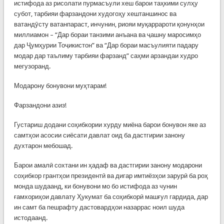
истифода аз рисолати пурмасъули хеш барои таҳкими сулҳу
субот, тарбияи фарзандони худогоҳу хештаншинос ва
ватандӯсту ватанпараст, инчунин, риояи муқаррароти қонунҳои
миллиамон – “Дар бораи танзими анъана ва ҷашну маросимҳо
дар Ҷумҳурии Тоҷикистон” ва “Дар бораи масъулияти падару
модар дар таълиму тарбияи фарзанд” саҳми арзандаи худро
мегузоранд.
Модарону бонувони муҳтарам!
Фарзандони азиз!
Густариш додани соҳибкории хурду миёна барои бонувон яке аз
самтҳои асосии сиёсати давлат оид ба дастгирии занону
духтарон мебошад.
Барои амалӣ сохтани ин ҳадаф ва дастгирии занону модарони
соҳибкор грантҳои президентӣ ва дигар имтиёзҳои зарурӣ ба роҳ
монда шудаанд, ки бонувони мо бо истифода аз чунин
ғамхориҳои давлату Ҳукумат ба соҳибкорӣ машғул гардида, дар
ин самт ба пешрафту дастовардҳои назаррас ноил шуда
истодаанд.