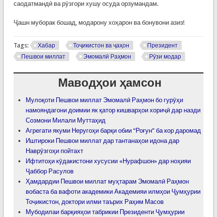
саодатмандӣ ва рӯзгори хушу осуда орзумандам.
Ҷашн муборак бошад, модарону хоҳарон ва бонувони азиз!
Tags:
Хабар
Тоҷикистон ва ҷаҳон
Президент
Пешвои миллат
Эмомалӣ Раҳмон
Рӯзи модар
Маводҳои ҳамсон
Мулоқоти Пешвои миллат Эмомалӣ Раҳмон бо гурӯҳи
намояндагони доимии як қатор кишварҳои хориҷӣ дар назди
Созмони Милали Муттаҳид
Агрегати якуми Неругоҳи барқи обии “Роғун” ба кор даромад
Иштироки Пешвои миллат дар тантанаҳои идона дар
Наврӯзгоҳи пойтахт
Ифтитоҳи кӯдакистони хусусии «Нурафшон» дар ноҳияи
Ҷаббор Расулов
Ҳамдардии Пешвои миллат муҳтарам Эмомалӣ Раҳмон
вобаста ба вафоти академики Академияи илмҳои Ҷумҳурии
Тоҷикистон, доктори илми таърих Раҳим Масов
Мубодилаи барқияҳои табрикии Президенти Ҷумҳурии