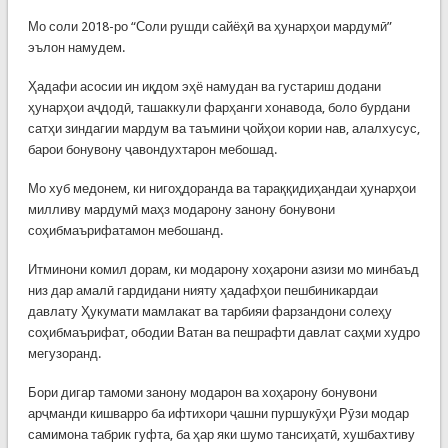
Мо соли 2018-ро “Соли рушди сайёҳӣ ва ҳунарҳои мардумӣ”
эълон намудем.
Ҳадафи асосии ин иқдом эҳё намудан ва густариш додани
ҳунарҳои аҷдодӣ, ташаккули фарҳанги хонавода, боло бурдани
сатҳи зиндагии мардум ва таъмини ҷойҳои кории нав, алалхусус,
барои бонувону ҷавондухтарон мебошад.
Мо хуб медонем, ки нигоҳдоранда ва тараққидиҳандаи ҳунарҳои
милливу мардумӣ маҳз модарону занону бонувони
соҳибмаърифатамон мебошанд.
Итминони комил дорам, ки модарону хоҳарони азизи мо минбаъд
низ дар амалӣ гардидани нияту ҳадафҳои пешбиникардаи
давлату Ҳукумати мамлакат ва тарбияи фарзандони солеҳу
соҳибмаърифат, ободии Ватан ва пешрафти давлат саҳми худро
мегузоранд.
Бори дигар тамоми занону модарон ва хоҳарону бонувони
арҷманди кишварро ба ифтихори ҷашни пуршукӯҳи Рӯзи модар
самимона табрик гуфта, ба ҳар яки шумо тансиҳатӣ, хушбахтиву