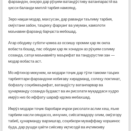
фарзандон, онҳоро дар рӯҳияи ватандӯстиву ватанпарастӣ ва
ҳисси баланди миллӣ тарбия намоянд.
Зеро нақши модар, махсусан, дар раванди таълиму тарбия,
омӯхтани забон, таъриху фарҳанг ва умуман, камолоти
маънавии фарзанд барҷаста мебошад.
Агар ободиву суботи ҷомеа аз осоишу оромии ҳар як оила
вобаста бошад, пас ободии ҳар як хонадон аз рӯҳияи солиму
созанда, сатҳи маънавиёту маърифат ва тандурустии зан —
модар вобаста аст.
Мо ифтихор мекунем, ки модари тоҷик дар тӯли тамоми таърих
тарбиятгари фарзандони нобиғаву хирадманд, солеҳу поктинат,
бофазлу соҳибмаърифат, ватандӯсту ватанпарвар ва
ҳунарманду созанда будааст ва ин рисолати муқаддаси худро
имрӯз низ бо иффату шараф идома мебахшад.
Имрӯз модари тоҷик баробари иҷрои рисолати аслии хеш, яъне
тарбияи насли ояндасоз, инчунин, сиёсатмадору олим, омӯзгору
табиб, ҳунарманду варзишгар, соҳибкори муваффақу коршинос
буда, дар рушди ҳаёти сиёсиву иқтисодӣ ва иҷтимоиву