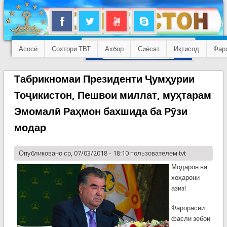
Асосӣ
Сохтори ТВТ
Ахбор
Сиёсат
Иқтисод
Фар
Табрикномаи Президенти Ҷумҳурии
Тоҷикистон, Пешвои миллат, муҳтарам
Эмомалӣ Раҳмон бахшида ба Рӯзи
модар
Опубликовано ср, 07/03/2018 - 18:10 пользователем
tvt
Модарон ва
хоҳарони
азиз!
Фарорасии
фасли зебои