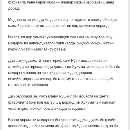
фарҳангӣ, яъне барои ободии кишвар саҳми басо арзишманд
дорад.
Модарони арҷманди мо дар ҳифзу нигоҳдошти расму ойинҳои
миллӣ ва суннату анъанаҳои ниёгон нақши муҳим доранд.
Ин аст, ки дар ҳамаи суханрониҳои худ ман ба нерӯи занону
модарон ва ҷавондухтарон такя карда, онҳоро борҳо «нигини
пурҷилои тоҷи миллат» гуфтаам.
Дар сатҳи давлатӣ ҷашн гирифтани Рӯзи модар нишонаи
эътибору эҳтироми зиёди давлат ва Ҳукумати кишвар нисбат ба
модарону занон ва гувоҳи равшани дар даврони
соҳибистиқлолии кишвар ба мақому манзалати хосса соҳиб
гаштани онҳо мебошад.
Дар баробари ин, масъалаву мушкилоти вобаста ба ҳаёту
фаъолияти бонувон низ вуҷуд доранд, ки Ҳукумати мамлакат
ҷиҳати ҳалли онҳо чораҷӯӣ карда истодааст.
Бовар дорам, ки модарону бонувони хирадманди мо бо қалби
ҳассоси худ набзи ҷомеаи имрӯзаро хуб дарк менамоянд ва бо