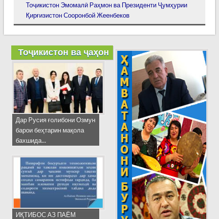
Тоҷикистон Эмомалӣ Раҳмон ва Президенти Ҷумҳурии
Қирғизистон Сооронбой Жеенбеков
Тоҷикистон ва ҷаҳон
Дар Русия ғолибони Озмун
барои беҳтарин мақола
бахшида...
ИҚТИБОС АЗ ПАЁМ