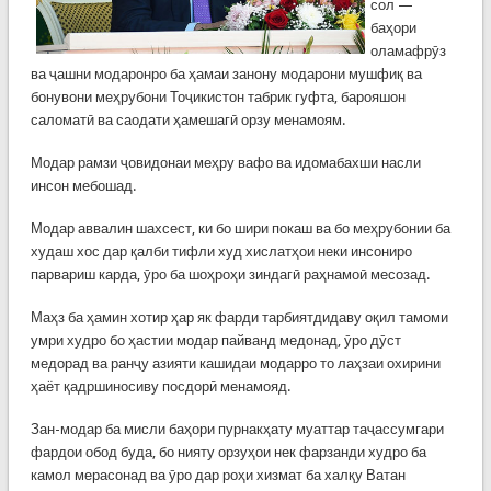
сол —
баҳори
оламафрӯз
ва ҷашни модаронро ба ҳамаи занону модарони мушфиқ ва
бонувони меҳрубони Тоҷикистон табрик гуфта, барояшон
саломатӣ ва саодати ҳамешагӣ орзу менамоям.
Модар рамзи ҷовидонаи меҳру вафо ва идомабахши насли
инсон мебошад.
Модар аввалин шахсест, ки бо шири покаш ва бо меҳрубонии ба
худаш хос дар қалби тифли худ хислатҳои неки инсониро
парвариш карда, ӯро ба шоҳроҳи зиндагӣ раҳнамоӣ месозад.
Маҳз ба ҳамин хотир ҳар як фарди тарбиятдидаву оқил тамоми
умри худро бо ҳастии модар пайванд медонад, ӯро дӯст
медорад ва ранҷу азияти кашидаи модарро то лаҳзаи охирини
ҳаёт қадршиносиву посдорӣ менамояд.
Зан-модар ба мисли баҳори пурнакҳату муаттар таҷассумгари
фардои обод буда, бо нияту орзуҳои нек фарзанди худро ба
камол мерасонад ва ӯро дар роҳи хизмат ба халқу Ватан