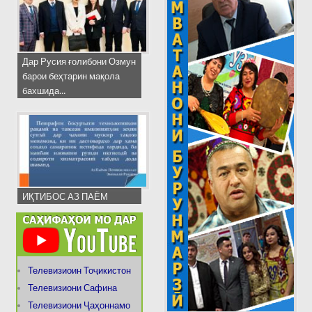
Дар Русия ғолибони Озмун
барои беҳтарин мақола
бахшида...
ИҚТИБОС АЗ ПАЁМ
Телевизиоин Тоҷикистон
Телевизиони Сафина
Телевизиони Ҷаҳоннамо