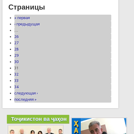
Страницы
« первая
‹ предыдущая
…
26
27
28
29
30
31
32
33
34
следующая ›
последняя »
Тоҷикистон ва ҷаҳон