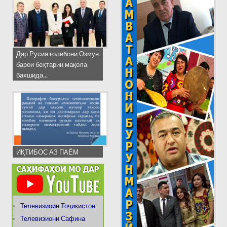
Дар Русия ғолибони Озмун
барои беҳтарин мақола
бахшида...
ИҚТИБОС АЗ ПАЁМ
Телевизиоин Тоҷикистон
Телевизиони Сафина