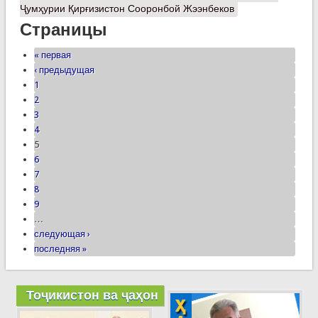
Ҷумҳурии Қирғизистон Сооронбой Жээнбеков
Страницы
« первая
‹ предыдущая
1
2
3
4
5
6
7
8
9
…
следующая ›
последняя »
Тоҷикистон ва ҷаҳон