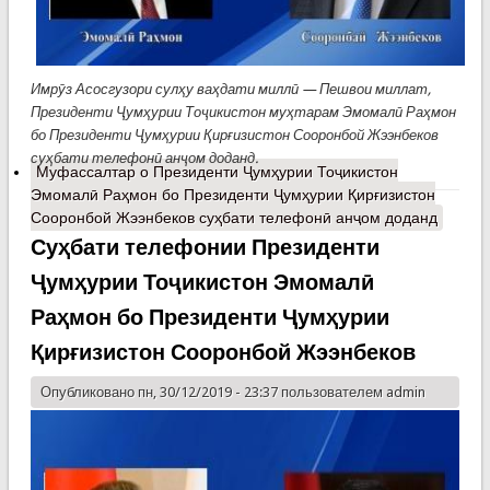
Имрӯз Асосгузори сулҳу ваҳдати миллӣ — Пешвои миллат,
Президенти Ҷумҳурии Тоҷикистон муҳтарам Эмомалӣ Раҳмон
бо Президенти Ҷумҳурии Қирғизистон Сооронбой Жээнбеков
суҳбати телефонӣ анҷом доданд.
Муфассалтар
о Президенти Ҷумҳурии Тоҷикистон
Эмомалӣ Раҳмон бо Президенти Ҷумҳурии Қирғизистон
Сооронбой Жээнбеков суҳбати телефонӣ анҷом доданд
Суҳбати телефонии Президенти
Ҷумҳурии Тоҷикистон Эмомалӣ
Раҳмон бо Президенти Ҷумҳурии
Қирғизистон Сооронбой Жээнбеков
Опубликовано пн, 30/12/2019 - 23:37 пользователем
admin