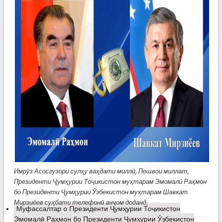
Имрӯз Асосгузори сулҳу ваҳдати миллӣ, Пешвои миллат,
Президенти Ҷумҳурии Тоҷикистон муҳтарам Эмомалӣ Раҳмон
бо Президенти Ҷумҳурии Ӯзбекистон муҳтарам Шавкат
Мирзиёев суҳбати телефонӣ анҷом доданд.
Муфассалтар
о Президенти Ҷумҳурии Тоҷикистон
Эмомалӣ Раҳмон бо Президенти Ҷумҳурии Ӯзбекистон