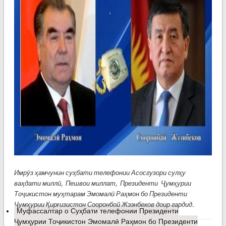
Имрӯз ҳамчунин суҳбати телефонии Асосгузори сулҳу
ваҳдати миллӣ, Пешвои миллат, Президенти Ҷумҳурии
Тоҷикистон муҳтарам Эмомалӣ Раҳмон бо Президенти
Ҷумҳурии Қирғизистон Сооронбой Жээнбеков доир гардид.
Муфассалтар
о Суҳбати телефонии Президенти
Ҷумҳурии Тоҷикистон Эмомалӣ Раҳмон бо Президенти