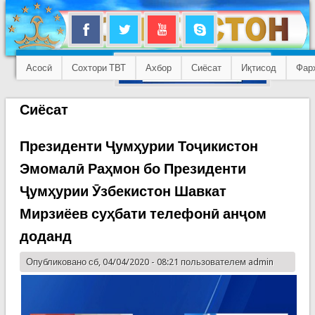
Асосӣ
Сохтори ТВТ
Ахбор
Сиёсат
Иқтисод
Фар
Сиёсат
Президенти Ҷумҳурии Тоҷикистон
Эмомалӣ Раҳмон бо Президенти
Ҷумҳурии Ӯзбекистон Шавкат
Мирзиёев суҳбати телефонӣ анҷом
доданд
Опубликовано сб, 04/04/2020 - 08:21 пользователем
admin