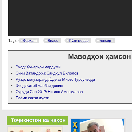
Tags:
Фарҳанг
Видео
Рӯзи модар
консерт
Маводҳои ҳамсон
Эҷод: Ҳунарҳои мардумӣ
Оини Ватандорӣ: Саидқул Билолов
Рӯзҳо мегузаранд: Ёде аз Мирзо Турсунзода
Эҷод: Китоб манбаи дониш
Суруди Сол 2017: Нигина Амонқулова
Паёми сабзи дӯстӣ
Тоҷикистон ва ҷаҳон