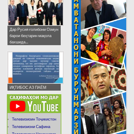
Дар Русия ғолибони Озмун
барои беҳтарин мақола
бахшида...
ИҚТИБОС АЗ ПАЁМ
Телевизиоин Тоҷикистон
Телевизиони Сафина