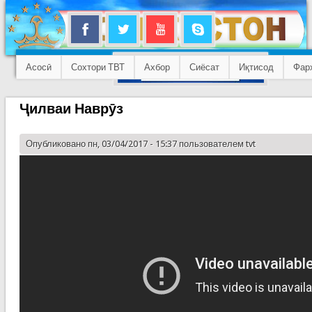
Асосӣ
Сохтори ТВТ
Ахбор
Сиёсат
Иқтисод
Фар
Ҷилваи Наврӯз
Опубликовано пн, 03/04/2017 - 15:37 пользователем
tvt