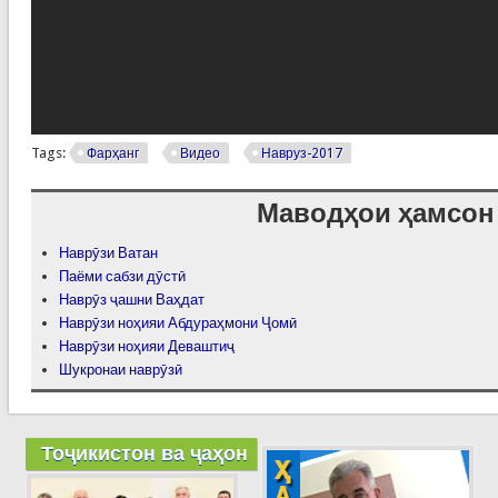
Tags:
Фарҳанг
Видео
Навруз-2017
Маводҳои ҳамсон
Наврӯзи Ватан
Паёми сабзи дӯстӣ
Наврӯз ҷашни Ваҳдат
Наврӯзи ноҳияи Абдураҳмони Ҷомӣ
Наврӯзи ноҳияи Деваштиҷ
Шукронаи наврӯзӣ
Тоҷикистон ва ҷаҳон