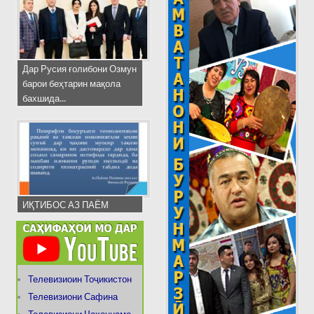
Дар Русия ғолибони Озмун
барои беҳтарин мақола
бахшида...
ИҚТИБОС АЗ ПАЁМ
Телевизиоин Тоҷикистон
Телевизиони Сафина