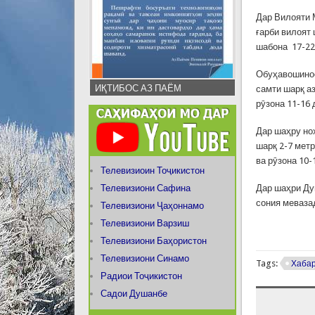
Дар Вилояти 
ғарби вилоят 
шабона 17-22 
Обуҳавошинос
ИҚТИБОС АЗ ПАЁМ
самти шарқ аз
рӯзона 11-16
Дар шаҳру но
шарқ 2-7 метр
ва рӯзона 10
Телевизиоин Тоҷикистон
Телевизиони Сафина
Дар шаҳри Ду
сония мевазад
Телевизиони Ҷаҳоннамо
Телевизиони Варзиш
Телевизиони Баҳористон
Телевизиони Синамо
Tags:
Хаба
Радиои Тоҷикистон
Садои Душанбе