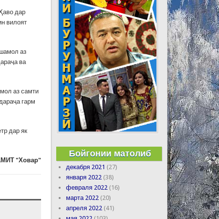
Ҳаво дар
 ин вилоят
 шамол аз
дараҷа ва
амол аз самти
 дараҷа гарм
тр дар як
Бойгонии матолиб
МИТ "Ховар"
декабря 2021
(27)
января 2022
(38)
февраля 2022
(16)
марта 2022
(20)
апреля 2022
(41)
мая 2022
(103)