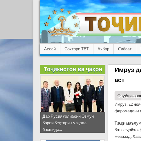
Асосӣ
Сохтори ТВТ
Ахбор
Сиёсат
Тоҷикистон ва ҷаҳон
Имрӯз д
аст
Опубликован
Имрӯз, 22 но
фаромадани т
Дар Русия ғолибони Озмун
барои беҳтарин мақола
Тибқи маълум
бахшида...
баъзе ҷойҳо 
мевазад. Ҳаво