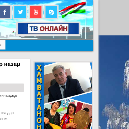
м
р назар
 минтақаҳо
ш ва дар
сония