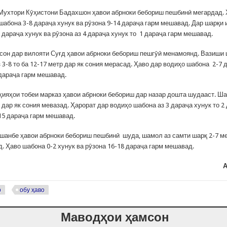
Мухтори Кӯҳистони Бадахшон ҳавои абрноки бебориш пешбинӣ мегардад. 
шабона 3-8 дараҷа хунук ва рӯзона 9-14 дараҷа гарм мешавад. Дар шарқи
дараҷа хунук ва рӯзона аз 4 дараҷа хунук то 1 дараҷа гарм мешавад.
он дар вилояти Суғд ҳавои абрноки бебориш пешгӯӣ менамоянд. Вазиши
 3-8 то ба 12-17 метр дар як сония мерасад. Ҳаво дар водиҳо шабона 2-7 
 дараҷа гарм мешавад.
ҳияҳои тобеи марказ ҳавои абрноки бебориш дар назар дошта шудааст. Ш
 дар як сония мевазад. Ҳарорат дар водиҳо шабона аз 3 дараҷа хунук то 2
-15 дараҷа гарм мешавад.
шанбе ҳавои абрноки бебориш пешбинӣ шуда, шамол аз самти шарқ 2-7 ме
. Ҳаво шабона 0-2 хунук ва рӯзона 16-18 дараҷа гарм мешавад.
А
р
обу ҳаво
Маводҳои ҳамсон