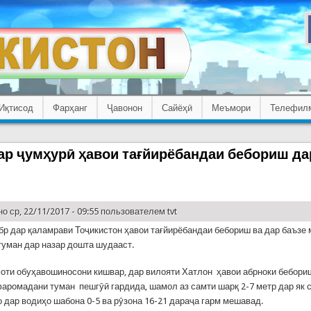
Иқтисод
Фарҳанг
Ҷавонон
Сайёҳӣ
Меъмори
Телефил
ар ҷумҳурӣ ҳавои тағйирёбандаи бебориш да
о ср, 22/11/2017 - 09:55 пользователем
tvt
ябр дар қаламрави Тоҷикистон ҳавои тағйирёбандаи бебориш ва дар баъзе
уман дар назар дошта шудааст.
оти обуҳавошиносони кишвар, дар вилояти Хатлон ҳавои абрноки бебори
фаромадани туман пешгӯӣ гардида, шамол аз самти шарқ 2-7 метр дар як 
 дар водиҳо шабона 0-5 ва рӯзона 16-21 дараҷа гарм мешавад.