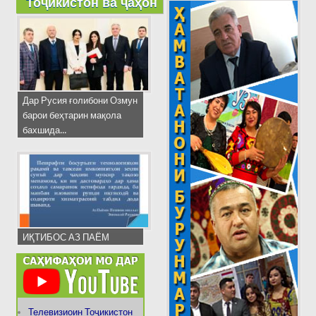
Тоҷикистон ва ҷаҳон
Дар Русия ғолибони Озмун
барои беҳтарин мақола
бахшида...
ИҚТИБОС АЗ ПАЁМ
Телевизиоин Тоҷикистон