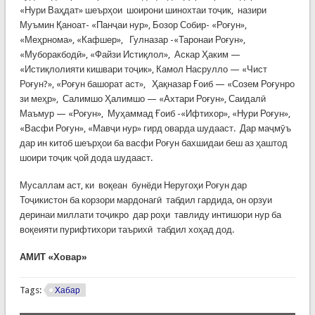
«Нури Ваҳдат» шеърҳои шоирони шинохтаи тоҷик, назири
Муъмин Қаноат- «Панҷаи нур», Бозор Собир- «Роғун»,
«Меҳрнома», «Кафшер», Гулназар -«Таронаи Роғун»,
«Муборакбодӣ», «Файзи Истиқлол», Аскар Ҳаким —
«Истиқлолияти кишвари тоҷик», Камол Насрулло — «Чист
Роғун?», «Роғун башорат аст», Ҳақназар Ғоиб — «Созем Роғунро
зи меҳр», Салимшо Ҳалимшо — «Ахтари Роғун», Саидалӣ
Маъмур — «Роғун», Муҳаммад Ғоиб -«Ифтихор», «Нури Роғун»,
«Васфи Роғун», «Мавҷи нур» гирд оварда шудааст. Дар маҷмӯъ
дар ин китоб шеърҳои ба васфи Роғун бахшидаи беш аз ҳаштод
шоири тоҷик ҷой дода шудааст.
Мусаллам аст, ки воқеан бунёди Неругоҳи Роғун дар
Тоҷикистон ба корзори мардонагӣ табдил гардида, он орзуи
деринаи миллати тоҷикро дар роҳи тавлиду интишори нур ба
воқеияти пурифтихори таърихӣ табдил хоҳад дод.
АМИТ «Ховар»
Tags:
Хабар