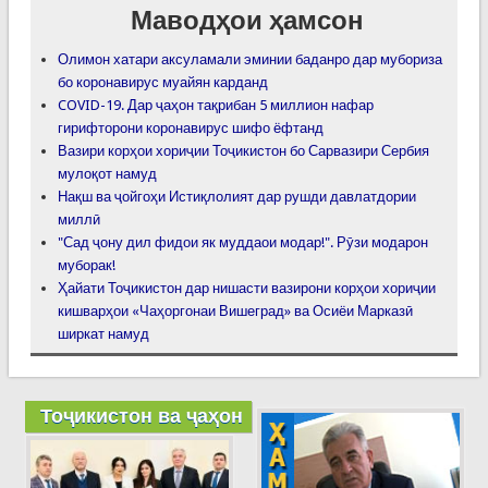
Маводҳои ҳамсон
Олимон хатари аксуламали эминии баданро дар мубориза
бо коронавирус муайян карданд
COVID-19. Дар ҷаҳон тақрибан 5 миллион нафар
гирифторони коронавирус шифо ёфтанд
Вазири корҳои хориҷии Тоҷикистон бо Сарвазири Сербия
мулоқот намуд
Нақш ва ҷойгоҳи Истиқлолият дар рушди давлатдории
миллӣ
"Сад ҷону дил фидои як муддаои модар!". Рӯзи модарон
муборак!
Ҳайати Тоҷикистон дар нишасти вазирони корҳои хориҷии
кишварҳои «Чаҳоргонаи Вишеград» ва Осиёи Марказӣ
ширкат намуд
Тоҷикистон ва ҷаҳон