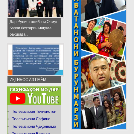
Дар Русия ғолибони Озмун
барои беҳтарин мақола
бахшида...
ИҚТИБОС АЗ ПАЁМ
Телевизиоин Тоҷикистон
Телевизиони Сафина
Телевизиони Ҷаҳоннамо
Телевизиони Варзиш