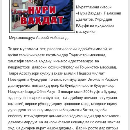
Мураттибони китоби
«Нури Ваҳдат» Рамазонӣ
Давлатов, Умриддин
Юсуфӣ ва муҳаррири
масъули он
Мирозошоҳрух Асрорӣ мебошанд.
То ҷое мусаллам аст, рисолати асосии адабиёти миллӣ, ки
ҷузви таркибии ҳаёти иҷтимоӣ дар Тоҷикистон мебошад,
ҳамсафи замона будану инъикоси дастовардҳо ва
пешрафтҳои даврони соҳибистиқлолии Тоҷикистон мебошад.
Тавре Асосгузори сулҳу ваҳати миллӣ, Пешвои миллат
Президенти Ҷумҳурии Тоҷикистон муҳтарам Эмомалӣ Раҳмон
дар муроҷиатномаи худ доир ба бунёди иншооти бузурги аср
Неругоҳи Барқи Обии Роғун 5 январи соли 2009 гуфта буданд,
«дар чунин шароит зарур аст, ки адибону олимон ва умуман
аҳли зиё, пирони рӯзгордидаву ҷавонони ғаюр, мардони оқилу
дурандеш ва занону модарони боҳиммати Ватан, аҳзоби
сиёсиву иттиҳодияҳои ҷамиятӣ ва ходимони дин дар масъалаи
даъвати мардум ба ин кори фаъол бошанд ва бо саҳми шахсии
худ ба дигарон ибрат нишон диҳанд». Дар ин росто дар китоби