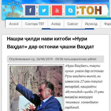
Асосӣ
Сохтори ТВТ
Ахбор
Сиёсат
Иқтисод
Фар
Нашри ҷилди нави китоби «Нури
Ваҳдат» дар остонаи ҷашни Ваҳдат
Опубликовано ср, 26/06/2019 - 09:58 пользователем
admin
«Нури Ваҳдат», таҳти
чунин унвон дар остонаи
Рӯзи ваҳдати миллӣ, ки
ҳамасола 27 июн таҷлил
мегардад, нашриёти
«Истеъдод» ҷилди 31-уми
маҷмӯаи мазкурро
пешкаши хонандагон
гардонид.