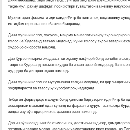
динӣ мебошанд, зеро онҳо таҷассумгари беҳтарин арзишҳои инсонӣ 
таҳаммул, раҳму шафқат, поси хотири гузаштагон ва некиву накӯко
Муҳимтарин фазилати иди саиди Фитр бо нияти нек, шодмониву хушҳ
истиқбол гирифтани он ба ҳисоб меравад.
Дини мубини ислом, хусусан, мақому манзалати хайру эҳсонкориро б
ихлос ба Худованд тавъам медонад, чунки ихлосу эҳсон зевари беҳта
худро бо он ороста намояд.
Дар Қуръони карим омадааст, ки эҳсону накӯкорӣ бояд воҷиботи фитр
тавре ки Худованд неъмати худро ба инсон арзонӣ медорад, ба инсон 
худодод ба дигарон эҳсон намояд.
Дини мубини ислом ба мусулмонон талқин мекунад, ки дар зиндагии 
зоҳирпарастӣ ва таассубу хурофот роҳ надиҳанд.
Тибқи ин фармудаҳо мардум бояд ҳангоми баргузории иди Фитр ба о
хоксоронаи маънавӣ одат кунанд ва фарҳанги дуруст истифода бурд
зиндагиву рӯзгордории хеш ҳамеша риоя намоянд.
Дар ин рӯзи саид ният ба аъмоли нек, дастгирии якдигар, ҳамдигарф
эҳтироми падару модар, наздикону ҳамватанонро риоя кардан, аз Па