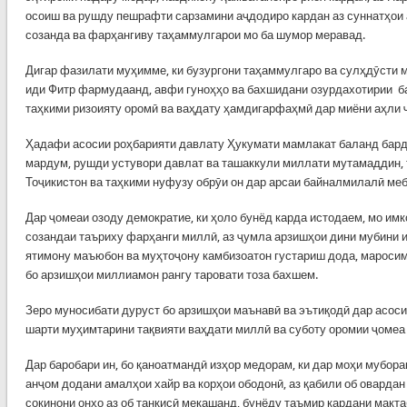
осоиш ва рушду пешрафти сарзамини аҷдодиро кардан аз суннатҳои
созанда ва фарҳангиву таҳаммулгарои мо ба шумор меравад.
Дигар фазилати муҳимме, ки бузургони таҳаммулгаро ва сулҳдӯсти м
иди Фитр фармудаанд, авфи гуноҳҳо ва бахшидани озурдахотирии ба
таҳкими ризоияту оромӣ ва ваҳдату ҳамдигарфаҳмӣ дар миёни аҳли 
Ҳадафи асосии роҳбарияти давлату Ҳукумати мамлакат баланд бард
мардум, рушди устувори давлат ва ташаккули миллати мутамаддин, 
Тоҷикистон ва таҳкими нуфузу обрӯи он дар арсаи байналмилалӣ ме
Дар ҷомеаи озоду демократие, ки ҳоло бунёд карда истодаем, мо имк
созандаи таъриху фарҳанги миллӣ, аз ҷумла арзишҳои дини мубини 
ятимону маъюбон ва муҳтоҷону камбизоатон густариш дода, мароси
бо арзишҳои миллиамон рангу таровати тоза бахшем.
Зеро муносибати дуруст бо арзишҳои маънавӣ ва эътиқодӣ дар асо
шарти муҳимтарини тақвияти ваҳдати миллӣ ва суботу оромии ҷомеа
Дар баробари ин, бо қаноатмандӣ изҳор медорам, ки дар моҳи мубор
анҷом додани амалҳои хайр ва корҳои ободонӣ, аз қабили об овардан
сокинони онҳо аз об танқисӣ мекашанд, бунёду таъмир кардани макта