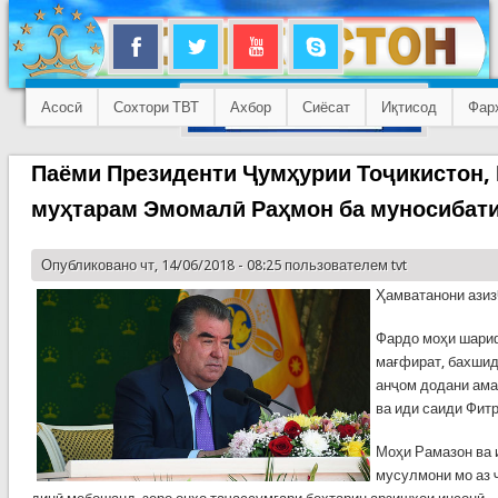
Асосӣ
Сохтори ТВТ
Ахбор
Сиёсат
Иқтисод
Фар
Паёми Президенти Ҷумҳурии Тоҷикистон,
муҳтарам Эмомалӣ Раҳмон ба муносибати
Опубликовано чт, 14/06/2018 - 08:25 пользователем
tvt
Ҳамватанони азиз
Фардо моҳи шариф
мағфират, бахшида
анҷом додани ама
ва иди саиди Фит
Моҳи Рамазон ва 
мусулмони мо аз 