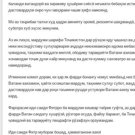
баланди ватандорӣ ва зиракиву ҳушёрии сиёсӣ неъмати бебаҳои исти
дастовардҳои онро чун гавҳараки чашм ҳифз намоянд.
Мо аз таҷрибаи талхи худ қадри амнияту оромӣ, ризоияти шаҳрвандӣ
суботро хуб эҳсос мекунем.
Аз ин лиҳоз, мардуми шарифи Тоҷикистон дар рӯзҳои иду ҷашнҳо ва д
неки инсондӯстиву сулҳпарварии аҷдоди некномамонро идома мебах
ҷовидона, таҳкими ваҳдати миллӣ, ободиву тараққиёти Ватани азизам
хонаводаи тоҷик дуои хайр мекунанд ва дасти кумаку саховатро аз 
намедоранд.
Итминони комил дорам, ки ҳар як фарди бонангу номус минбаъд низ 
Ватани азизамон, ҳаёти осоиштаи мардум, таҳкими сулҳу субот, ваҳд
дастовардҳои нав дар роҳи таъмини рушди устувори Ватани азизу м
кард.
Фарорасии иди саиди Фитр­ро ба мардуми кишвар табрик гуфта, аз д
фарди Ватан саодату хушрӯзӣ, рӯзгори осуда, файзу баракат, ба Тоҷ
ҷовидонӣ ва тараққиёту пешрафти рӯзафзун орзумандам.
Иди саиди Фитр муборак бошад, ҳамватанони азиз!