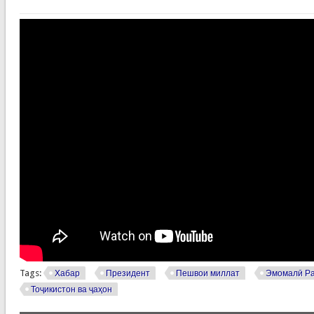
Tags:
Хабар
Президент
Пешвои миллат
Эмомалӣ Р
Тоҷикистон ва ҷаҳон