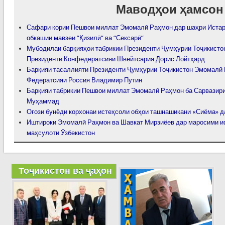
Маводҳои ҳамсон
Сафари кории Пешвои миллат Эмомалӣ Раҳмон дар шаҳри Истар
обкашии мавзеи ”Қизилӣ” ва “Сексарӣ”
Мубодилаи барқияҳои табрикии Президенти Ҷумҳурии Тоҷикисто
Президенти Конфедератсияи Швейтсария Дорис Лойтҳард
Барқияи тасаллияти Президенти Ҷумҳурии Тоҷикистон Эмомалӣ 
Федератсияи Россия Владимир Путин
Барқияи табрикии Пешвои миллат Эмомалӣ Раҳмон ба Сарвазир
Муҳаммад
Оғози бунёди корхонаи истеҳсоли обҳои ташнашикани «Сиёма» 
Иштироки Эмомалӣ Раҳмон ва Шавкат Мирзиёев дар маросими 
маҳсулоти Ӯзбекистон
Тоҷикистон ва ҷаҳон