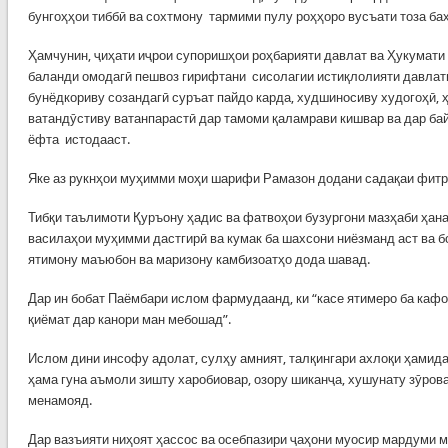
бунгоҳҳои тиббӣ ва сохтмону тармими пулу роҳҳоро вусъати тоза ба
Ҳамчунин, ҷиҳати иҷрои супоришҳои роҳбарияти давлат ва Ҳукумати
баланди омодагӣ пешвоз гирифтани сисолагии истиқлолияти давлат
бунёдкориву созандагӣ суръат пайдо карда, худшиносиву худогоҳӣ, 
ватандӯстиву ватанпарастӣ дар тамоми қаламрави кишвар ва дар ба
ёфта истодааст.
Яке аз рукнҳои муҳимми моҳи шарифи Рамазон додани садақаи фитр
Тибқи таълимоти Қуръону ҳадис ва фатвоҳои бузургони мазҳаби ҳана
василаҳои муҳимми дастгирӣ ва кумак ба шахсони ниёзманд аст ва б
ятимону маъюбон ва маризону камбизоатҳо дода шавад.
Дар ин бобат Паёмбари ислом фармудаанд, ки “касе ятимеро ба кафо
қиёмат дар канори ман мебошад”.
Ислом дини инсофу адолат, сулҳу амният, талқингари ахлоқи ҳамида
ҳама гуна аъмоли зишту харобиовар, озору шиканҷа, хушунату зӯрова
менамояд.
Дар вазъияти ниҳоят ҳассос ва осебпазири ҷаҳони муосир мардуми мо