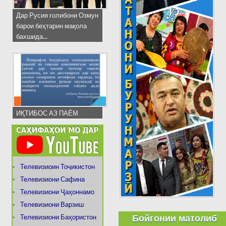
Дар Русия ғолибони Озмун
барои беҳтарин мақола
бахшида...
ИҚТИБОС АЗ ПАЁМ
Телевизиоин Тоҷикистон
Телевизиони Сафина
Телевизиони Ҷаҳоннамо
Телевизиони Варзиш
Бойгонии матолиб
Телевизиони Баҳористон