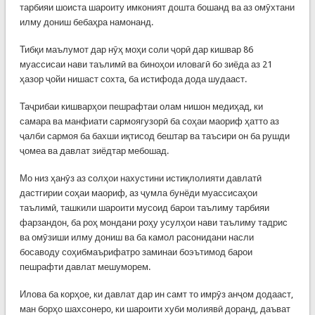
тарбияи шоиста шароиту имконият дошта бошанд ва аз омӯхтани
илму дониш бебаҳра намонанд.
Тибқи маълумот дар нӯҳ моҳи соли ҷорӣ дар кишвар 86
муассисаи нави таълимӣ ва биноҳои иловагӣ бо зиёда аз 21
ҳазор ҷойи нишаст сохта, ба истифода дода шудааст.
Таҷрибаи кишварҳои пешрафтаи олам нишон медиҳад, ки
самара ва манфиати сармоягузорӣ ба соҳаи маориф ҳатто аз
ҷалби сармоя ба бахши иқтисод бештар ва таъсири он ба рушди
ҷомеа ва давлат зиёдтар мебошад.
Мо низ ҳанӯз аз солҳои нахустини истиқлолияти давлатӣ
дастгирии соҳаи маориф, аз ҷумла бунёди муассисаҳои
таълимӣ, ташкили шароити мусоид барои таълиму тарбияи
фарзандон, ба роҳ мондани роҳу усулҳои нави таълиму тадрис
ва омӯзиши илму дониш ва ба камол расонидани насли
босаводу соҳибмаърифатро заминаи боэътимод барои
пешрафти давлат мешуморем.
Илова ба корҳое, ки давлат дар ин самт то имрӯз анҷом додааст,
ман борҳо шахсонеро, ки шароити хуби молиявӣ доранд, даъват