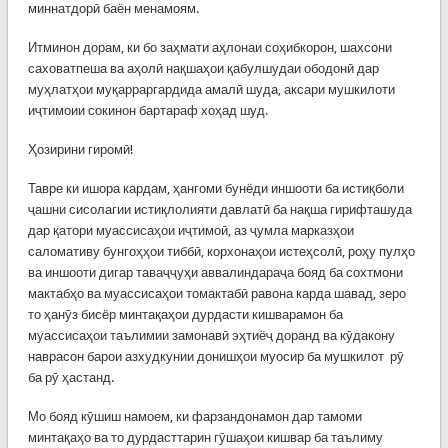
миннатдорӣ баён менамоям.
Итминон дорам, ки бо заҳмати аҳлонаи соҳибкорон, шахсони
саховатпеша ва аҳолӣ нақшаҳои қабулшудаи ободонӣ дар
муҳлатҳои муқарраргардида амалӣ шуда, аксари мушкилоти
иҷтимоии сокинон бартараф хоҳад шуд.
Ҳозирини гиромӣ!
Тавре ки ишора кардам, ҳангоми бунёди иншооти ба истиқболи
ҷашни сисолагии истиқлолияти давлатӣ ба нақша гирифташуда
дар қатори муассисаҳои иҷтимоӣ, аз ҷумла марказҳои
саломативу бунгоҳҳои тиббӣ, корхонаҳои истеҳсолӣ, роҳу пулҳо
ва иншооти дигар таваҷҷуҳи аввалиндараҷа бояд ба сохтмони
мактабҳо ва муассисаҳои томактабӣ равона карда шавад, зеро
то ҳанӯз бисёр минтақаҳои дурдасти кишварамон ба
муассисаҳои таълимии замонавӣ эҳтиёҷ доранд ва кӯдакону
наврасон барои азхудкунии донишҳои муосир ба мушкилот рӯ
ба рӯ ҳастанд.
Мо бояд кӯшиш намоем, ки фарзандонамон дар тамоми
минтақаҳо ва то дурдасттарин гӯшаҳои кишвар ба таълиму