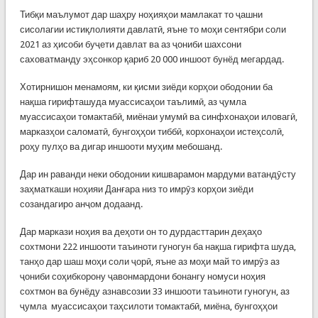
Тибқи маълумот дар шаҳру ноҳияҳои мамлакат то ҷашни
сисолагии истиқлолияти давлатӣ, яъне то моҳи сентябри соли
2021 аз ҳисоби буҷети давлат ва аз ҷониби шахсони
саховатманду эҳсонкор қариб 20 000 иншоот бунёд мегардад.
Хотирнишон менамоям, ки қисми зиёди корҳои ободонии ба
нақша гирифташуда муассисаҳои таълимӣ, аз ҷумла
муассисаҳои томактабӣ, миёнаи умумӣ ва синфхонаҳои иловагӣ,
марказҳои саломатӣ, бунгоҳҳои тиббӣ, корхонаҳои истеҳсолӣ,
роҳу пулҳо ва дигар иншооти муҳим мебошанд.
Дар ин раванди неки ободонии кишварамон мардуми ватандӯсту
заҳматкаши ноҳияи Данғара низ то имрӯз корҳои зиёди
созандагиро анҷом додаанд.
Дар маркази ноҳия ва деҳоти он то дурдасттарин деҳаҳо
сохтмони 222 иншооти таъиноти гуногун ба нақша гирифта шуда,
танҳо дар шаш моҳи соли ҷорӣ, яъне аз моҳи май то имрӯз аз
ҷониби соҳибкорону ҷавонмардони бонангу номуси ноҳия
сохтмон ва бунёду азнавсозии 33 иншооти таъиноти гуногун, аз
ҷумла муассисаҳои таҳсилоти томактабӣ, миёна, бунгоҳҳои