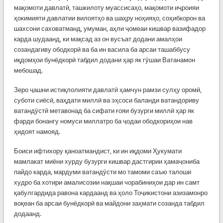
мақомоти давлатӣ, ташкилоту муассисаҳо, мақомоти иҷроияи
ҳокимияти давлатии вилоятҳо ва шаҳру ноҳияҳо, соҳибкорон ва
шахсони саховатманд, умуман, аҳли ҷомеаи кишвар вазифадор
карда шудаанд, ки мақсад аз он вусъат додани амалҳои
созандагиву ободкорӣ ва ба ин васила ба арсаи ташаббусу
иқдомҳои бунёдкорӣ табдил додани ҳар як гӯшаи Ватанамон
мебошад.
Зеро ҷашни истиқлолияти давлатӣ ҳамчун рамзи сулҳу оромӣ,
суботи сиёсӣ, ваҳдати миллӣ ва эҳсоси баланди ватандориву
ватандӯстӣ метавонад ба сифати ғояи бузурги миллӣ ҳар як
фарди бонангу номуси миллатро ба ҷодаи ободкориҳои нав
ҳидоят намояд.
Боиси ифтихору қаноатмандист, ки ин иқдоми Ҳукумати
мамлакат миёни хурду бузурги кишвар дастгирии ҳамаҷониба
пайдо карда, мардуми ватандӯсти мо тамоми саъю талоши
худро ба хотири амалисозии нақшаи чорабиниҳои дар ин самт
қабулгардида равона кардаанд ва ҳоло Тоҷикистони азизамонро
воқеан ба арсаи бунёдкорӣ ва майдони заҳмати созанда табдил
додаанд.