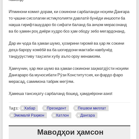
Итминони комил дорам, ки сокинони сарбаланди ноҳияи Данғара
то ҷашни сисолагии истиқлолияти давлатӣ бунёди иншооти ба
нақша гирифташударо бо сифати баланд ба анҷом мерасонанд
ва бо ҳамин роҳ диёри худро боз ҳам ободу зебо мегардонанд.
Дар ин ҷода ба ҳамаи шумо, ҳозирини гиромӣ ва ҳар як сокини
деҳа барору комёбӣ ва ба шогирдони мактаби навбунёд
тандурустиву таҳсили хубу аъло орзу менамоям.
Ҳамчунин, ҳар яки шумо ва ҳамаи сокинони заҳматдӯсти ноҳияи
Данғараро ба муносибати Рӯзи Конститутсия, ки фардо фаро
мерасад, самимона табрик мегӯям.
Ҳамеша тансиҳату сарбаланд бошед, ҳамдиёрони азиз!
Tags:
Хабар
Президент
Пешвои миллат
Эмомалӣ Раҳмон
Хатлон
Дангара
Маводҳои ҳамсон