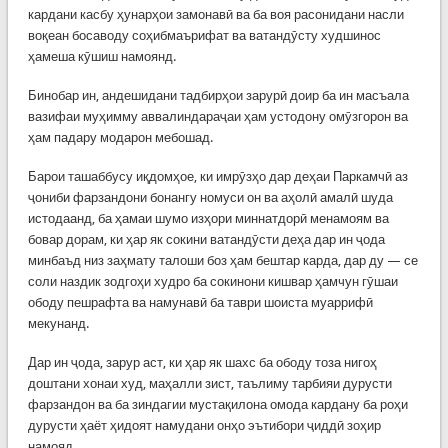
кардани касбу ҳунарҳои замонавӣ ва ба воя расонидани насли
воқеан босаводу соҳибмаърифат ва ватандӯсту худшинос
ҳамеша кӯшиш намоянд.
Бинобар ин, андешидани тадбирҳои зарурӣ доир ба ин масъала
вазифаи муҳимму аввалиндараҷаи ҳам устодону омӯзгорон ва
ҳам падару модарон мебошад.
Барои ташаббусу иқдомҳое, ки имрӯзҳо дар деҳаи Паркамчӣ аз
ҷониби фарзандони бонангу номуси он ва аҳолӣ амалӣ шуда
истодаанд, ба ҳамаи шумо изҳори миннатдорӣ менамоям ва
бовар дорам, ки ҳар як сокини ватандӯсти деҳа дар ин ҷода
минбаъд низ заҳмату талоши боз ҳам бештар карда, дар ду — се
соли наздик зодгоҳи худро ба сокинони кишвар ҳамчун гӯшаи
ободу пешрафта ва намунавӣ ба таври шоиста муаррифӣ
мекунанд.
Дар ин ҷода, зарур аст, ки ҳар як шахс ба ободу тоза нигоҳ
доштани хонаи худ, маҳалли зист, таълиму тарбияи дурусти
фарзандон ва ба зиндагии мустақилона омода кардану ба роҳи
дурусти ҳаёт ҳидоят намудани онҳо эътибори ҷиддӣ зоҳир
намояд.