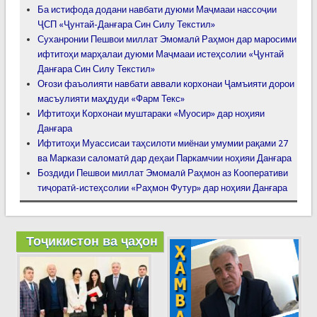
Ба истифода додани навбати дуюми Маҷмааи нассоҷии
ҶСП «Ҷунтай-Данғара Син Силу Текстил»
Суханронии Пешвои миллат Эмомалӣ Раҳмон дар маросими
ифтитоҳи марҳалаи дуюми Маҷмааи истеҳсолии «Ҷунтай
Данғара Син Силу Текстил»
Оғози фаъолияти навбати аввали корхонаи Ҷамъияти дорои
масъулияти маҳдуди «Фарм Текс»
Ифтитоҳи Корхонаи муштараки «Муосир» дар ноҳияи
Данғара
Ифтитоҳи Муассисаи таҳсилоти миёнаи умумии рақами 27
ва Маркази саломатӣ дар деҳаи Паркамчии ноҳияи Данғара
Боздиди Пешвои миллат Эмомалӣ Раҳмон аз Кооперативи
тиҷоратӣ-истеҳсолии «Раҳмон Футур» дар ноҳияи Данғара
Тоҷикистон ва ҷаҳон