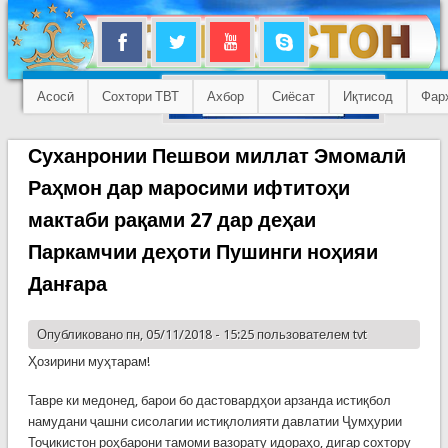
Асосӣ
Сохтори ТВТ
Ахбор
Сиёсат
Иқтисод
Фар
Суханронии Пешвои миллат Эмомалӣ
Раҳмон дар маросими ифтитоҳи
мактаби рақами 27 дар деҳаи
Паркамчии деҳоти Пушинги ноҳияи
Данғара
Опубликовано пн, 05/11/2018 - 15:25 пользователем
tvt
Ҳозирини муҳтарам!
Тавре ки медонед, барои бо дастовардҳои арзанда истиқбол
намудани ҷашни сисолагии истиқлолияти давлатии Ҷумҳурии
Тоҷикистон роҳбарони тамоми вазорату идораҳо, дигар сохтору