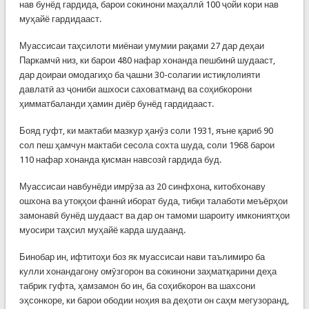
нав бунёд гардида, барои сокинони маҳаллӣ 100 ҷойи кори нав
муҳайё гардидааст.
Муассисаи таҳсилоти миёнаи умумии рақами 27 дар деҳаи
Паркамчӣ низ, ки барои 480 нафар хонанда пешбинӣ шудааст,
дар доираи омодагиҳо ба ҷашни 30-солагии истиқлолияти
давлатӣ аз ҷониби ашхоси саховатманд ва соҳибкорони
ҳимматбаланди ҳамин диёр бунёд гардидааст.
Бояд гуфт, ки мактаби мазкур ҳанӯз соли 1931, яъне қариб 90
сол пеш ҳамчун мактаби сесола сохта шуда, соли 1968 барои
110 нафар хонанда қисман навсозӣ гардида буд.
Муассисаи навбунёди имрӯза аз 20 синфхона, китобхонаву
ошхона ва утоқҳои фаннӣ иборат буда, тибқи талаботи меъёрҳои
замонавӣ бунёд шудааст ва дар он тамоми шароиту имкониятҳои
муосири таҳсил муҳайё карда шудаанд.
Бинобар ин, ифтитоҳи боз як муассисаи нави таълимиро ба
кулли хонандагону омӯзгорон ва сокинони заҳматқарини деҳа
табрик гуфта, ҳамзамон бо ин, ба соҳибкорон ва шахсони
эҳсонкоре, ки барои ободии ноҳия ва деҳоти он саҳм мегузоранд,