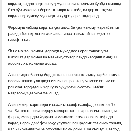
кардам, ки дар зодгоҳи худ муассисаи таълимие бунёд намоянд
ё аз рӯи имконият барои таъмири мактабе, ки дар он таҳсил
кардаанд, кумаку мусоидати худро дареғ надоранд.
Фаромӯш набояд кард, ки ҳар шахс ба ҳар мақому мартабае, ки
расида бошад, донишҳои аввалинро аз мактаб ва омӯзгор
гирифтааст.
Яъне мактаб ҳамчун даргоҳи муқаддас барои ташаккули
шахсият дар ҷомеа ва мавқеи устувор пайдо кардани ӯ нақши
асосиву ҳалкунанда дорад.
Аз ин лиҳоз, баланд бардоштани сифати таълиму тарбия омили
асосии ташаккули ҷаҳонбинии пешрафтаву ҷомеаи солим ва
решакан гардидани ҳар гуна зуҳуроти номатлуб миёни
наврасону ҷавонон мебошад.
Аз ин хотир, кормандони соҳаи маориф вазифадоранд, ки бо
ҷалби фаъолонаи падару модарон аз шароиту имкониятҳои
фароҳамовардаи Ҳукумати мамлакат самаранок истифода
карда, барои дарёфти роҳу усулҳои пешқадами таълиму тарбия,
ҷалби хонандагон ба омӯхтани илму дониш, забономӯзӣ, аз худ