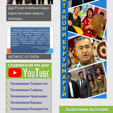
Дар Русия ғолибони Озмун
барои беҳтарин мақола
бахшида...
ИҚТИБОС АЗ ПАЁМ
Телевизиоин Тоҷикистон
Телевизиони Сафина
Телевизиони Ҷаҳоннамо
Телевизиони Варзиш
Бойгонии матолиб
Телевизиони Баҳористон