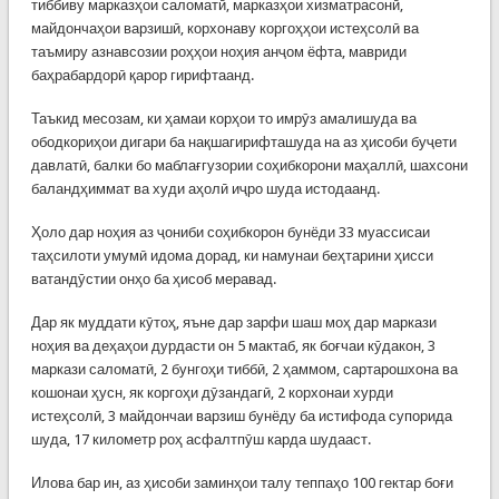
тиббиву марказҳои саломатӣ, марказҳои хизматрасонӣ,
майдончаҳои варзишӣ, корхонаву коргоҳҳои истеҳсолӣ ва
таъмиру азнавсозии роҳҳои ноҳия анҷом ёфта, мавриди
баҳрабардорӣ қарор гирифтаанд.
Таъкид месозам, ки ҳамаи корҳои то имрӯз амалишуда ва
ободкориҳои дигари ба нақшагирифташуда на аз ҳисоби буҷети
давлатӣ, балки бо маблағгузории соҳибкорони маҳаллӣ, шахсони
баландҳиммат ва худи аҳолӣ иҷро шуда истодаанд.
Ҳоло дар ноҳия аз ҷониби соҳибкорон бунёди 33 муассисаи
таҳсилоти умумӣ идома дорад, ки намунаи беҳтарини ҳисси
ватандӯстии онҳо ба ҳисоб меравад.
Дар як муддати кӯтоҳ, яъне дар зарфи шаш моҳ дар маркази
ноҳия ва деҳаҳои дурдасти он 5 мактаб, як боғчаи кӯдакон, 3
маркази саломатӣ, 2 бунгоҳи тиббӣ, 2 ҳаммом, сартарошхона ва
кошонаи ҳусн, як коргоҳи дӯзандагӣ, 2 корхонаи хурди
истеҳсолӣ, 3 майдончаи варзиш бунёду ба истифода супорида
шуда, 17 километр роҳ асфалтпӯш карда шудааст.
Илова бар ин, аз ҳисоби заминҳои талу теппаҳо 100 гектар боғи