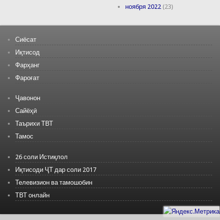
ноября 2022
(23)
Сиёсат
Иқтисод
Фарҳанг
Фароғат
Ҷавонон
Сайёҳӣ
Таърихи ТВТ
Тамос
26 соли Истиқлол
Иқтисоди ҶТ дар соли 2017
Телевизион ва тамошобин
ТВТ онлайн