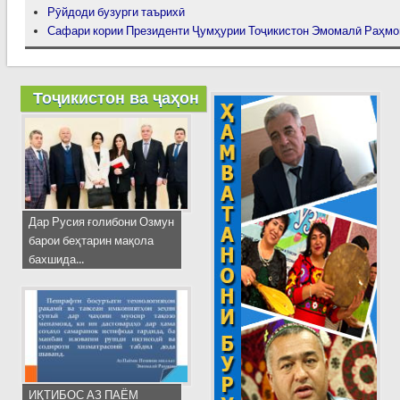
Рӯйдоди бузурги таърихӣ
Сафари кории Президенти Ҷумҳурии Тоҷикистон Эмомалӣ Раҳмо
Тоҷикистон ва ҷаҳон
Дар Русия ғолибони Озмун
барои беҳтарин мақола
бахшида...
ИҚТИБОС АЗ ПАЁМ