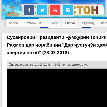
Асосӣ
Сохтори ТВТ
Ахбор
Сиёсат
Иқтисод
Фар
Суханронии Президенти Ҷумҳурии Тоҷик
Раҳмон дар чорабинии “Дар ҷустуҷӯи ҳам
энергия ва об” (23.03.2018)
Опубликовано сб, 24/03/2018 - 15:03 пользователем
tvt