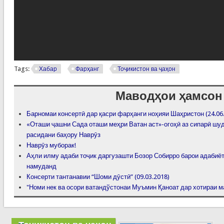
Tags:
Хабар
Фарҳанг
Тоҷикистон ва ҷаҳон
Маводҳои ҳамсон
Барномаи консертӣ дар қасри фарҳанги ноҳияи Шаҳристон (24.06
«Оташи ҷашни Сада оташи меҳри Ватан аст»-огоҳӣ аз сипарӣ шу
расидани баҳору Наврӯз
Наврӯз муборак!
Аҳли илму адаби тоҷик даргузашти Бозор Собирро барои адабиёт
намуданд
Консерти тантанавии “Шоми дӯстӣ” (09.03.2018)
"Номи нек ва осори ватандўстонаи Муъмин Қаноат дар хотираи ма