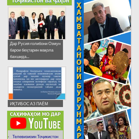
Тоҷикистон ва ҷаҳон
Дар Русия ғолибони Озмун
барои беҳтарин мақола
бахшида...
ИҚТИБОС АЗ ПАЁМ
Телевизиоин Тоҷикистон