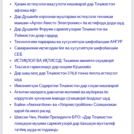
Ҳаҷми истеҳсоли маҳсулоти кишоварзӣ дар Тоҷикистон
афзоиш ёфт
Дар Душанбе корхонаи муштараки истеҳсоли техникаи
маишии «Артел Авесто Электроникс» ба истифода дода шуд
Дар Душанбе Форуми сармоягузории Тоҷикистон ва
Ӯзбекистон доир гардид
Технологияи парвариш ва хусусиятҳои шифобахшии АНГУР
Самаранокии иқтисодии боғ ва хусусиятҳои шифобахшии
СЕБ
ИСТИҚЛОЛ ВА ИҚТИСОД: Таъмини амнияти озуқаворӣ
Таъсиси гармхонаҳо дар ноҳияи Кӯшониён
Дар шаш моҳ дар Тоҷикистон 376,8 тонна пилла истеҳсол
шуд
Имкониятҳои Содиротии Тоҷикистон дар соҳаи кишоварзӣ
Агентии назорати давлатии молиявӣ ва мубориза бо
коррупсия: қочоқчии маводи сӯзишворӣ боздошт шуд
Байни «Амонатбонк» ва «Узпромстройбонк» Созишномаи
қарзӣ ба имзо расид
Шиксин Чен, Ноиби Президенти БРО: «Дар Тоҷикистон
лоиҳаҳои муҳими сармоягузорӣ дар бахшҳои мухталиф
татбиқ шуда истодаанд»