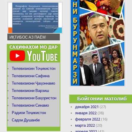
ИҚТИБОС АЗ ПАЁМ
Телевизиоин Тоҷикистон
Телевизиони Сафина
Телевизиони Ҷаҳоннамо
Телевизиони Варзиш
Бойгонии матолиб
Телевизиони Баҳористон
Телевизиони Синамо
декабря 2021
(27)
Радиои Тоҷикистон
января 2022
(38)
февраля 2022
(16)
Садои Душанбе
марта 2022
(20)
апреля 2022
(41)