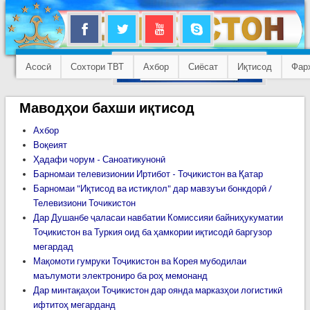
Асосӣ
Сохтори ТВТ
Ахбор
Сиёсат
Иқтисод
Фар
Маводҳои бахши иқтисод
Ахбор
Воқеият
Ҳадафи чорум - Саноатикунонӣ
Барномаи телевизионии Иртибот - Тоҷикистон ва Қатар
Барномаи "Иқтисод ва истиқлол" дар мавзуъи бонкдорӣ /
Телевизиони Точикистон
Дар Душанбе ҷаласаи навбатии Комиссияи байниҳукуматии
Тоҷикистон ва Туркия оид ба ҳамкории иқтисодӣ баргузор
мегардад
Мақомоти гумруки Тоҷикистон ва Корея мубодилаи
маълумоти электрониро ба роҳ мемонанд
Дар минтақаҳои Тоҷикистон дар оянда марказҳои логистикӣ
ифтитоҳ мегарданд