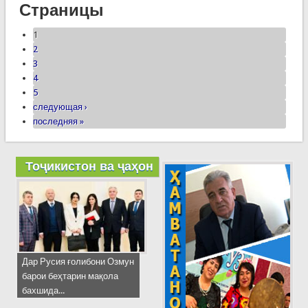
Страницы
1
2
3
4
5
следующая ›
последняя »
Тоҷикистон ва ҷаҳон
Дар Русия ғолибони Озмун
барои беҳтарин мақола
бахшида...