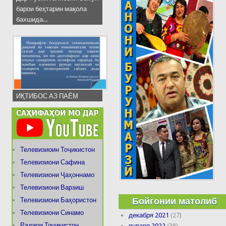
барои беҳтарин мақола
бахшида...
ИҚТИБОС АЗ ПАЁМ
Телевизиоин Тоҷикистон
Телевизиони Сафина
Телевизиони Ҷаҳоннамо
Телевизиони Варзиш
Бойгонии матолиб
Телевизиони Баҳористон
Телевизиони Синамо
декабря 2021
(27)
Радиои Тоҷикистон
января 2022
(38)