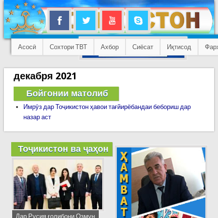
Асосӣ
Сохтори ТВТ
Ахбор
Сиёсат
Иқтисод
Фар
декабря 2021
Бойгонии матолиб
Имрӯз дар Тоҷикистон ҳавои тағйирёбандаи бебориш дар
назар аст
Тоҷикистон ва ҷаҳон
Дар Русия ғолибони Озмун