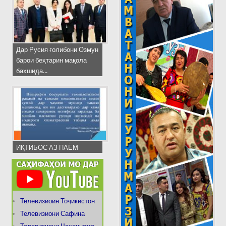
Дар Русия ғолибони Озмун
барои беҳтарин мақола
бахшида...
ИҚТИБОС АЗ ПАЁМ
Телевизиоин Тоҷикистон
Телевизиони Сафина