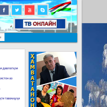
м
ни давлатҳои
истон аз
а
ҳти таваҷҷуҳи