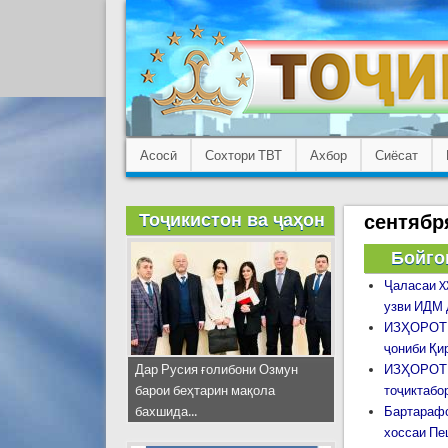
Асосӣ
Сохтори ТВТ
Ахбор
Сиёсат
Тоҷикистон ва ҷаҳон
сентябр
Бойго
Ҷаласаи X
узви ИДМ 
ИЗҲОРОТИ 
ҷониби Қи
Дар Русия ғолибони Озмун
ИЗҲОРОТИ 
барои беҳтарин мақола
тоҷиктабо
бахшида...
Бартарафс
хоссаи Пе