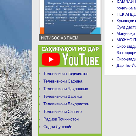
ҲАМЛАИ Т
роҷеъ ба 
НЕК АНДЕ
Кумакҳои 
Суғд даст
Манучеҳр
ИҚТИБОС АЗ ПАЁМ
МОЖНО ПР
Сироҷидди
бо террор
Сироҷидди
Дар Ню-Йо
Телевизиоин Тоҷикистон
Телевизиони Сафина
Телевизиони Ҷаҳоннамо
Телевизиони Варзиш
Телевизиони Баҳористон
Телевизиони Синамо
Радиои Тоҷикистон
Садои Душанбе