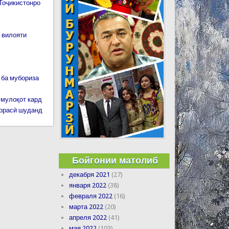
оҷикистонро
 вилояти
 ба мубориза
мулоқот кард
аррасӣ шуданд
Бойгонии матолиб
декабря 2021
(27)
января 2022
(38)
февраля 2022
(16)
марта 2022
(20)
апреля 2022
(41)
мая 2022
(103)