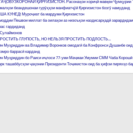
АҶОВУЗКОРОНАИ ҚИРҒИЗИСТОН. Расонаҳои хориҷӣ мавқеи Ҷумҳурии Т
амалҳои беандешонаи гурӯҳҳои манфиатҷӯӣ Қирғизистон бозгӯ намуданд
ША КУНЕД! Муроҷиат ба мардуми Қирғизистон
моддии Пешвои миллат ба оилаҳои аз низоъҳои наздисарҳадӣ зарардидаи
рас гардиданд
 Сулаймонов
ОСТИТЬ ГЛУПОСТЬ, НО НЕЛЬЗЯ ПРОСТИТЬ ПОДЛОСТЬ...
н Муҳриддин ва Владимир Воронков омодагӣ ба Конфронси Душанбе оид
измро баррасӣ карданд
н Муҳриддин бо Раиси иҷлоси 77-уми Маҷмаи Умумии СММ Чаба Корошӣ 
рк ташаббусҳои ҷаҳонии Президенти Тоҷикистон оид ба ҳифзи пиряхҳо б