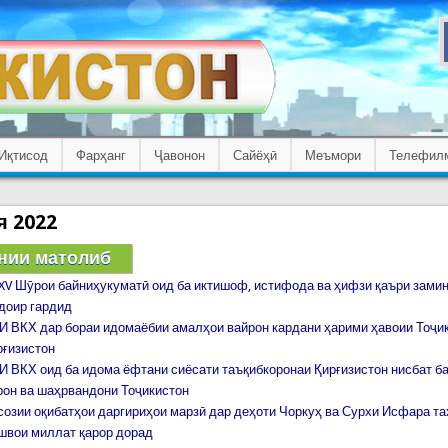
Иқтисод
Фарҳанг
Ҷавонон
Сайёҳӣ
Меъмори
Телефил
я 2022
нии матолиб
XV Шӯрои байниҳукуматӣ оид ба иктишоф, истифода ва ҳифзи қаъри зами
доир гардид
ВКХ дар бораи идомаёбии амалҳои вайрон кардани ҳарими ҳавоии Тоҷик
рғизистон
ВКХ оид ба идома ёфтани сиёсати таъқибкоронаи Қирғизистон нисбат б
рон ва шаҳрвандони Тоҷикистон
озии оқибатҳои даргириҳои марзӣ дар деҳоти Чоркуҳ ва Сурхи Исфара та
швои миллат қарор дорад