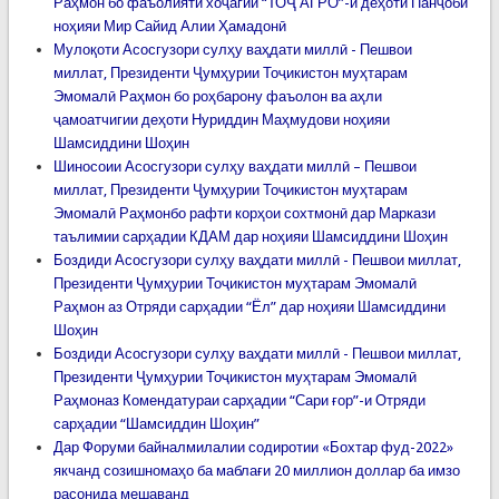
Раҳмон бо фаъолияти хоҷагии “ТОҶ АГРО”-и деҳоти Панҷоби
ноҳияи Мир Сайид Алии Ҳамадонӣ
Мулоқоти Асосгузори сулҳу ваҳдати миллӣ - Пешвои
миллат, Президенти Ҷумҳурии Тоҷикистон муҳтарам
Эмомалӣ Раҳмон бо роҳбарону фаъолон ва аҳли
ҷамоатчигии деҳоти Нуриддин Маҳмудови ноҳияи
Шамсиддини Шоҳин
Шиносоии Асосгузори сулҳу ваҳдати миллӣ – Пешвои
миллат, Президенти Ҷумҳурии Тоҷикистон муҳтарам
Эмомалӣ Раҳмонбо рафти корҳои сохтмонӣ дар Маркази
таълимии сарҳадии КДАМ дар ноҳияи Шамсиддини Шоҳин
Боздиди Асосгузори сулҳу ваҳдати миллӣ - Пешвои миллат,
Президенти Ҷумҳурии Тоҷикистон муҳтарам Эмомалӣ
Раҳмон аз Отряди сарҳадии “Ёл” дар ноҳияи Шамсиддини
Шоҳин
Боздиди Асосгузори сулҳу ваҳдати миллӣ - Пешвои миллат,
Президенти Ҷумҳурии Тоҷикистон муҳтарам Эмомалӣ
Раҳмоназ Комендатураи сарҳадии “Сари ғор”-и Отряди
сарҳадии “Шамсиддин Шоҳин”
Дар Форуми байналмилалии содиротии «Бохтар фуд-2022»
якчанд созишномаҳо ба маблағи 20 миллион доллар ба имзо
расонида мешаванд