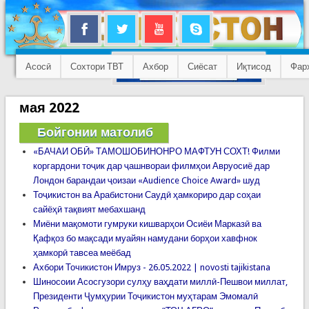
Асосӣ
Сохтори ТВТ
Ахбор
Сиёсат
Иқтисод
Фар
мая 2022
Бойгонии матолиб
«БАЧАИ ОБӢ» ТАМОШОБИНОНРО МАФТУН СОХТ! Филми
коргардони тоҷик дар ҷашнвораи филмҳои Авруосиё дар
Лондон барандаи ҷоизаи «Audience Choice Award» шуд
Тоҷикистон ва Арабистони Саудӣ ҳамкориро дар соҳаи
сайёҳӣ тақвият мебахшанд
Миёни мақомоти гумруки кишварҳои Осиёи Марказӣ ва
Қафқоз бо мақсади муайян намудани борҳои хавфнок
ҳамкорӣ тавсеа меёбад
Ахбори Точикистон Имруз - 26.05.2022 | novosti tajikistana
Шиносоии Асосгузори сулҳу ваҳдати миллӣ-Пешвои миллат,
Президенти Ҷумҳурии Тоҷикистон муҳтарам Эмомалӣ