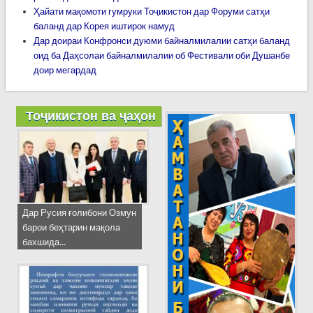
Ҳайати мақомоти гумруки Тоҷикистон дар Форуми сатҳи
баланд дар Корея иштирок намуд
Дар доираи Конфронси дуюми байналмилалии сатҳи баланд
оид ба Даҳсолаи байналмилалии об Фестивали оби Душанбе
доир мегардад
Тоҷикистон ва ҷаҳон
Дар Русия ғолибони Озмун
барои беҳтарин мақола
бахшида...