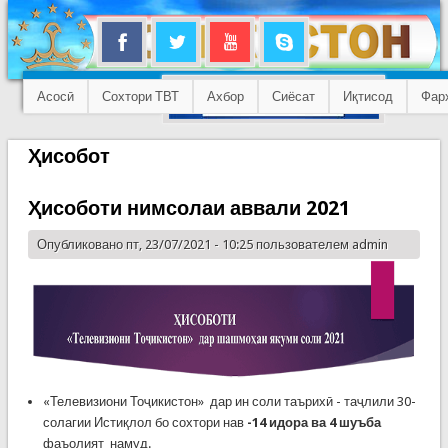
Асосӣ
Сохтори ТВТ
Ахбор
Сиёсат
Иқтисод
Фар
Ҳисобот
Ҳисоботи нимсолаи аввали 2021
Опубликовано пт, 23/07/2021 - 10:25 пользователем
admin
«Телевизиони Тоҷикистон» дар ин соли таърихӣ - таҷлили 30-
солагии Истиқлол бо сохтори нав
-14 идора ва 4 шуъба
фаъолият намуд.