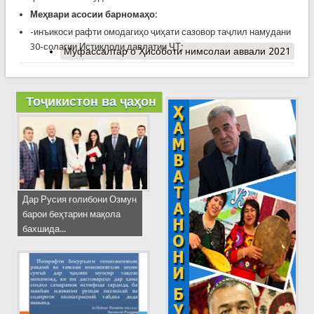
Меҳвари асосии барномаҳо:
-инъикоси рафти омодагиҳо ҷиҳати сазовор таҷлил намудани
30-солагии Истиқлоли давлатии ҶТ;
Муфассалтар
о Ҳисоботи нимсолаи аввали 2021
Тоҷикистон ва ҷаҳон
Дар Русия ғолибони Озмун
барои беҳтарин мақола
бахшида...