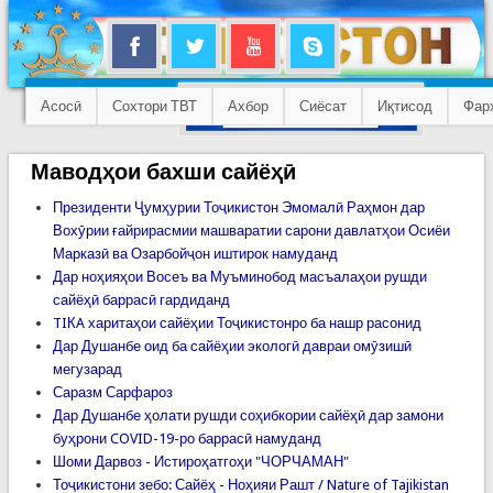
Асосӣ
Сохтори ТВТ
Ахбор
Сиёсат
Иқтисод
Фар
Маводҳои бахши сайёҳӣ
Президенти Ҷумҳурии Тоҷикистон Эмомалӣ Раҳмон дар
Вохӯрии ғайрирасмии машваратии сарони давлатҳои Осиёи
Марказӣ ва Озарбойҷон иштирок намуданд
Дар ноҳияҳои Восеъ ва Муъминобод масъалаҳои рушди
сайёҳӣ баррасӣ гардиданд
TIКA харитаҳои сайёҳии Тоҷикистонро ба нашр расонид
Дар Душанбе оид ба сайёҳии экологӣ давраи омӯзишӣ
мегузарад
Саразм Сарфароз
Дар Душанбе ҳолати рушди соҳибкории сайёҳӣ дар замони
буҳрони COVID-19-ро баррасӣ намуданд
Шоми Дарвоз - Истироҳатгоҳи "ЧОРЧАМАН"
Тоҷикистони зебо: Сайёҳ - Ноҳияи Рашт / Nature of Tajikistan