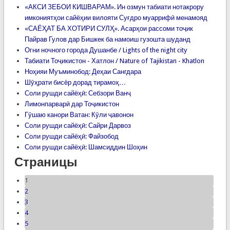
«АКСИ ЗЕБОИ КИШВАРАМ». Ин озмун табиати нотакрору
имкониятҳои сайёҳии вилояти Суғдро муаррифӣ менамояд
«САЁҲАТ БА ХОТИРИ СУЛҲ». Асарҳои рассоми тоҷик
Пайрав Гулов дар Бишкек ба намоиш гузошта шуданд
Огни ночного города Душанбе / Lights of the night city
Табиати Тоҷикистон - Хатлон / Nature of Tajikistan - Khatlon
Ноҳияи Муъминобод: Деҳаи Сангдара
Шӯҳрати бисёр дорад тирамоҳ…
Соли рушди сайёҳӣ: Себзори Ванҷ
Лимонпарварӣ дар Тоҷикистон
Гӯшаю канори Ватан: Кӯли ҷавонон
Соли рушди сайёҳӣ: Сайри Дарвоз
Соли рушди сайёҳӣ: Файзобод
Соли рушди сайёҳӣ: Шамсиддин Шоҳин
Страницы
1
2
3
4
5