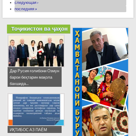
следующая ›
последняя »
Тоҷикистон ва ҷаҳон
Дар Русия ғолибони Озмун
барои беҳтарин мақола
бахшида...
ИҚТИБОС АЗ ПАЁМ