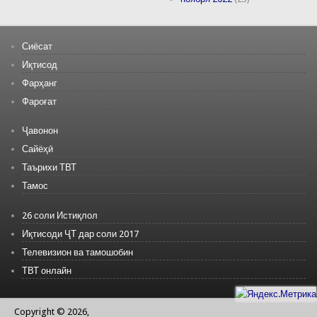
Сиёсат
Иқтисод
Фарҳанг
Фароғат
Ҷавонон
Сайёҳӣ
Таърихи ТВТ
Тамос
26 соли Истиқлол
Иқтисоди ҶТ дар соли 2017
Телевизион ва тамошобин
ТВТ онлайн
Copyright © 2026,