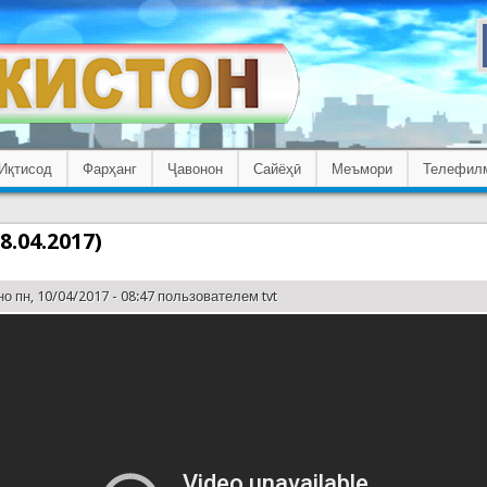
Иқтисод
Фарҳанг
Ҷавонон
Сайёҳӣ
Меъмори
Телефил
8.04.2017)
о пн, 10/04/2017 - 08:47 пользователем
tvt