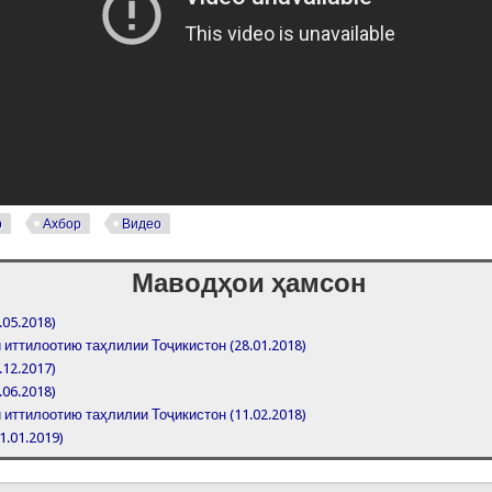
р
Ахбор
Видео
Маводҳои ҳамсон
.05.2018)
иттилоотию таҳлилии Тоҷикистон (28.01.2018)
.12.2017)
.06.2018)
иттилоотию таҳлилии Тоҷикистон (11.02.2018)
1.01.2019)