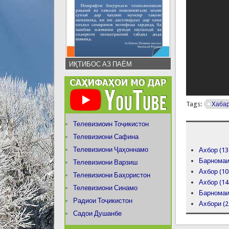
ИҚТИБОС АЗ ПАЁМ
Tags:
Хаба
Телевизиоин Тоҷикистон
Телевизиони Сафина
Телевизиони Ҷаҳоннамо
Ахбор (13
Барномаи 
Телевизиони Варзиш
Ахбор (10
Телевизиони Баҳористон
Ахбор (14
Телевизиони Синамо
Барномаи 
Радиои Тоҷикистон
Ахбори (2
Садои Душанбе