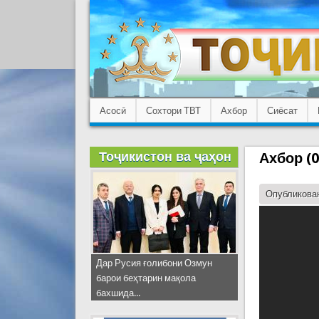
Асосӣ
Сохтори ТВТ
Ахбор
Сиёсат
Тоҷикистон ва ҷаҳон
Ахбор (0
Опубликован
Дар Русия ғолибони Озмун
барои беҳтарин мақола
бахшида...