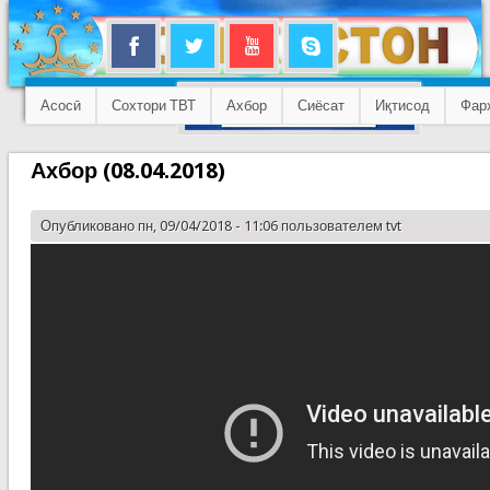
Асосӣ
Сохтори ТВТ
Ахбор
Сиёсат
Иқтисод
Фар
Ахбор (08.04.2018)
Опубликовано пн, 09/04/2018 - 11:06 пользователем
tvt