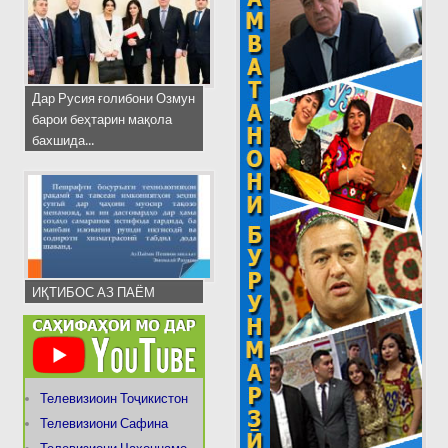
Дар Русия ғолибони Озмун
барои беҳтарин мақола
бахшида...
ИҚТИБОС АЗ ПАЁМ
Телевизиоин Тоҷикистон
Телевизиони Сафина