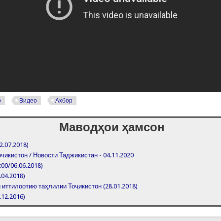
р
Видео
Ахбор
Маводҳои ҳамсон
2.07.2018)
чикистон / Новости Таджикистан - 04.11.2020
:00/06.06.2018)
.04.2018)
иттилоотию таҳлилии Тоҷикистон (28.01.2018)
.12.2016)