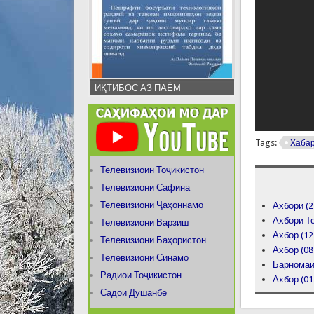
ИҚТИБОС АЗ ПАЁМ
Tags:
Хаба
Телевизиоин Тоҷикистон
Телевизиони Сафина
Телевизиони Ҷаҳоннамо
Ахбори (2
Ахбори То
Телевизиони Варзиш
Ахбор (12
Телевизиони Баҳористон
Ахбор (08
Телевизиони Синамо
Барномаи 
Радиои Тоҷикистон
Ахбор (01
Садои Душанбе