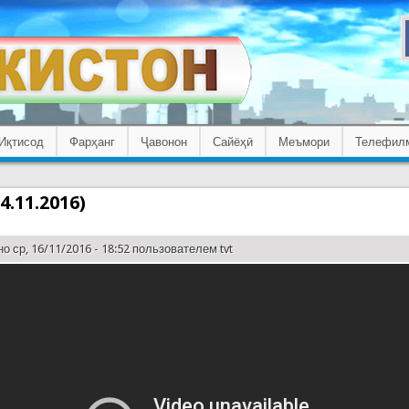
Иқтисод
Фарҳанг
Ҷавонон
Сайёҳӣ
Меъмори
Телефил
4.11.2016)
о ср, 16/11/2016 - 18:52 пользователем
tvt