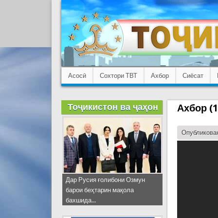
Асосӣ
Сохтори ТВТ
Ахбор
Сиёсат
Тоҷикистон ва ҷаҳон
Ахбор (1
Опубликован
Дар Русия ғолибони Озмун
барои беҳтарин мақола
бахшида...