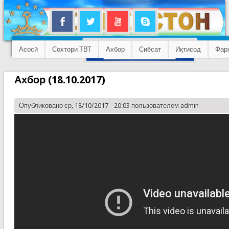
Асосӣ
Сохтори ТВТ
Ахбор
Сиёсат
Иқтисод
Фар
Ахбор (18.10.2017)
Опубликовано ср, 18/10/2017 - 20:03 пользователем
admin