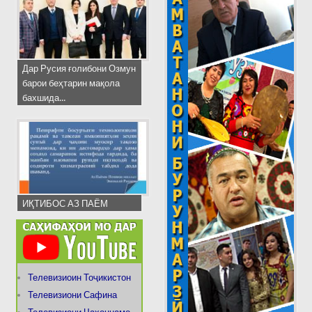
Дар Русия ғолибони Озмун
барои беҳтарин мақола
бахшида...
ИҚТИБОС АЗ ПАЁМ
Телевизиоин Тоҷикистон
Телевизиони Сафина