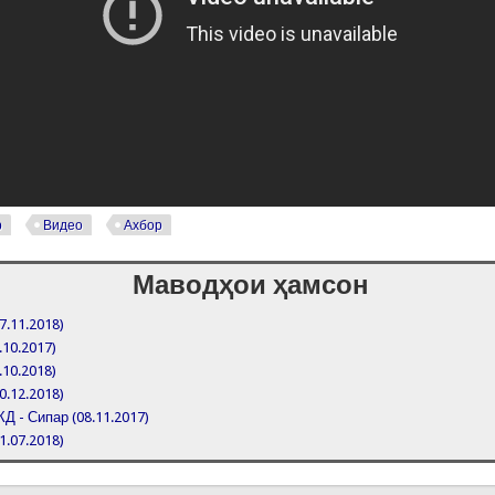
р
Видео
Ахбор
Маводҳои ҳамсон
7.11.2018)
.10.2017)
.10.2018)
0.12.2018)
Д - Сипар (08.11.2017)
1.07.2018)