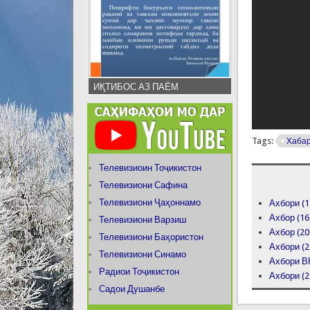
ИҚТИБОС АЗ ПАЁМ
Tags:
Хаба
Телевизиоин Тоҷикистон
Телевизиони Сафина
Телевизиони Ҷаҳоннамо
Ахбори (1
Ахбор (16
Телевизиони Варзиш
Ахбор (20
Телевизиони Баҳористон
Ахбори (2
Телевизиони Синамо
Ахбори ВК
Радиои Тоҷикистон
Ахбори (2
Садои Душанбе