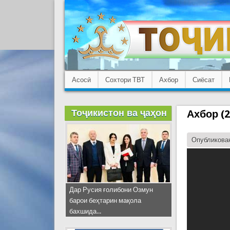
Асосӣ
Сохтори ТВТ
Ахбор
Сиёсат
Тоҷикистон ва ҷаҳон
Ахбор (2
Опубликован
Дар Русия ғолибони Озмун
барои беҳтарин мақола
бахшида...