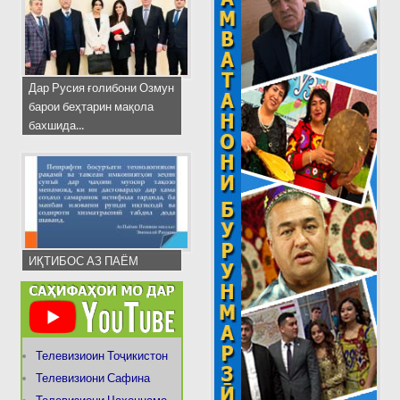
Дар Русия ғолибони Озмун
барои беҳтарин мақола
бахшида...
ИҚТИБОС АЗ ПАЁМ
Телевизиоин Тоҷикистон
Телевизиони Сафина