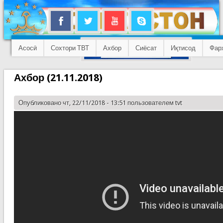
Асосӣ
Сохтори ТВТ
Ахбор
Сиёсат
Иқтисод
Фар
Ахбор (21.11.2018)
Опубликовано чт, 22/11/2018 - 13:51 пользователем
tvt