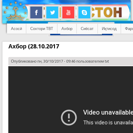
Асосӣ
Сохтори ТВТ
Ахбор
Сиёсат
Иқтисод
Фар
Ахбор (28.10.2017
Опубликовано пн, 30/10/2017 - 09:46 пользователем
tvt