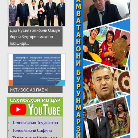
Дар Русия ғолибони Озмун
барои беҳтарин мақола
бахшида...
ИҚТИБОС АЗ ПАЁМ
Телевизиоин Тоҷикистон
Телевизиони Сафина